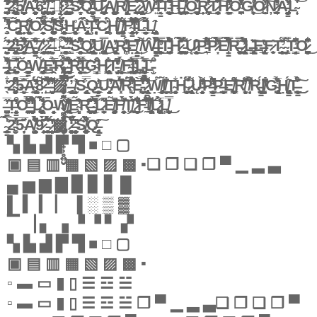
̵̧̺͉͕̟̠̹̟͆̀̄́̀̋̈́͌͗͌̒̃͆̕͠ͅ2̴̢̨̦̪̭͇̯͎̤͇͓̀̎͑͑͂̾̓̋̾͊͗̈̈́̀͘ͅ5̸̛̺̼̝̠̋Ǎ̶̧̨̼̰̗̹͈̦͍̱̖͋̃̾̃͆̋̑̀͑͗͑6̵̡̧̳̩͉̜͍̪̬̱̓̽̕ ̸̝̜͚͕̖̟̦̘̮̦̺̙̙̉̓̄̑̋̿͊̄ͅ ̵̡͉̦̗̮̥͔̞͖̺̰̖̊̈́͆̀̋̾̇▦̷̡͔̼̖̓̓̾̌͌͊̚ ̷̨̢̛̬̦̞̤̙͈̙̿̆̽̓̋̇͌̍ ̶̛̻͇̣͍̪͚̙͍̤͂̆̀̈́̅̍̅̚͝ͅͅŠ̷̼̝̟̍̒̔̂̔͊͗̂̌̕͠Q̶̱̻̪̳̗̭͚̦̆̽̌̎̅̎̔͐̀̓̃̾͝͝U̷̧̨̠̥͔̱͇̹͚͚͈͇̺̖͌̆̄͋̋Ą̸̘̼̬̤̺͚͇̿R̸̢̡͓͈̦͐̇̀̂̇͌E̷͎͇̫͚̹̭͖͌͌̊̅̈́͗͘͜͠͝͠͠ ̷̢̨̰͍̥͙̦͍͎̪͔̞̻́͗͜Ẃ̵͍̓̏͒I̶̘̳̖̋̅̑̐̈́̊̍͂͝T̵̛͈͇͍̭͇̫̩̤̺̰̝̈́͑́͊͐̄̄̋̽̌͑́̌͜͜͝H̶̯̦̤͍͓̩̟̺̯͕́̇͌̐͂̚ ̸̤̯̦̦̥̺͚͕̣̱͇̐͆̀̾͜Ọ̵̧̮͓̹̬̟̦͔̪͔̈́̾͋̇̈͒͜Ŗ̷̝͕͉̪̖̿̇̾̉̔̎͛͜T̷̥̯̼̼̫̩̘͕̤̞́͐̀͗̄̿̌́̈́͌̉͌̉́͠H̷̙̠̲̤̤̦̖͒̂̀͊͂̓̉̈́̓͛̿͘O̴̪͖̫̗̗̞͗̒́̊͛̉̉̐̓̍̀̇̎̆Ǵ̸͎͖̘͎̣̊́̚͜Ò̷̱̣̺̭́̀̈́̀̈́̃̃̓̈̈͋͘͠Ņ̷̧̛͉̠̜̭̂̓̈Ä̵̡̳͍͎̩̤̰̝̣̦͈̼́̓̉́̌̓̆̀͗͐͒̚̚L̴̜̣̩̍͒́̿̇͑͝ͅ
̴̧̣̱̿́̓̀͆̍̕͝͝C̵̢̺̤̟̼̻̗̟̖͕̠̮̜̽̃̃̑͛̽͜͝Ŗ̸̛̤͕͍̗̝͓̣̲͈̲̭̤͍̍̏̇̑̐ͅƠ̷̦͍̩̯͉̭̙̈̄́͌̓̍̃̈̿́̔̃̇̕S̸̠̖̫̬̰̮̬̪͍̮͈̟̙̙͆̾͗̅́̒̓̌̇͠͠S̵̛͎͕̗̻̤̯̫̹͓͍̻̬̈́͜H̵̩͎̲̹̻̬̤̥͔͈̊Ã̴̡̢̨̩͈̻̝̯̝̖̒̏̒̀̃͘͝͝ͅŢ̶̹͉͔͙̗̩͆̿̔͛̈́C̷̼͕͚̰̗͒͗́Ḩ̸͕͙̱̭̤͓͖̺̈̐́̌̚ ̸̡̧̡̛̖̝̹͖̳̻̦͓̱͙͕̄́̓̓͐̆͌̇̕F̴̧̱̮̘̖̳̥̖̜̘̰̲̘͆̓̒̎͑̅̓͆́̐̐͗͘͝ͅǏ̵̥̩̫̌̐͐̽̔́̈̏͒͆͂̅̎̔ͅĹ̴̗̲̼̟̯̫̘̮́̋̆͌̂̀͋̏̌̀L̸̢͇̺̭̝̝̻̖̂
̶̛͖̮͖̩̼̩̭̱̻̼́̍̋̈2̶̡̧̢̨̛̩͉̩̜̞̖͍̼̰͆̐̈͜͜5̷̛̖̲̮̖͕̭̰̬͋̓͂͒̋͐̓̅̈̀͘͜͝A̵̮̥̝̙̖̲̳͖̭̘̺̪̾͒͂̽̎̅̕7̷̧͕̟̮̝̖̘͇̟̰̼̔̽͛̾ ̷̫̟͇͔̟̥͙̺͕̼̱̤͂̓ ̶͉̮͕̼͎̮̈́̋̈͆̏̉͋͐͆̅▧̴͓̼͔͐͊ ̶̨̛̹͍̞̤͚̭̼͓͈̱̍͒̉̇͒̃̐͝ ̴̹͇̐͌̓̓͋̎̊̃͘S̵̭͓̻̻͍͎̼͓̯̲͙̝̫̐̈͋̈́̓͂̚͜Q̷̢̢̨̣̲͚͎͖̠͚̟͈͆̓͝Ṳ̸̡̢̢̖̮̪͕͉̖̿͜A̵̢̢̦̣̬͓̥̞̹̓̎ͅR̶̪̝̔͗̈́̊̓̓͘͝Ẹ̸̜̯̭̳̭͗̍̒̍̄̓̇͆͜͠ ̸̩̀͌Ŵ̶̨̳̱͖̖̩̝̳͓͖̳̬̺̦͓̀͋́̈́̈́͆͐́Ì̵̧̛̻̖̙͍͇̙̭͓͓̎̄͑̿̓͜T̵̺̙̠̺͙̘̜̭̉͂̇͒̉̈́̆͛͗̈́̚H̷͇͚̰̰͚̻̙̤̥̋̀̇̎͛̃͗͑̀͂̿͌̎͝ͅ ̵̨͓̹͖̫̲͙̩͉̻̺̖̮͖̈́̄͋Ų̷͙̗͕̮̘̮̬̲̣̩̝̰̆͐̽͜͝P̵̛̠̞̎͂̐̈̇͌̅̓̈̈́̕P̷͙̈́̈́͂̉̌̿̓́̌̃̀̽̍͘͝E̸̜̟̣̟̳̅̈̃̀̓̿̈̑̉͋̇͒͂̔̚R̶͈͚̜͉̮̜̬͐̅̏̿ ̷̢͙̙̘͙̹̼̮̝͇͖͔̎͊̋̈́̓̀͐̎̀̚͘̕̚L̶̢̦̩͔̝͇͓͕̻̦͗̎̈͛͠E̶̢̛͉͖̲͓̦̗̦̲̖̔͐̂F̷͍̫̥̂ͅT̴̛̟̗̣͇̲̜̼̙͙̥̯͇̮͕͕̆̽̄̈́̄̌̎̈͑͑͂ ̴̡͇̖̿͂͌T̵͈̟̣̦͇͔̏̓͋̄̄̚O̷̻̪̹̟̫̺̺͉͎̣̘̯̰̣̾͋̊͋͆̋͜
̶̨̨̢̰̝̻̱̯̼̻̇͌̓̂̀̐͜͠͠͝L̴̠̮̪̭̫͋͛̿̚Ŏ̵̳̝̻̪̲̮̔ͅW̶̧̡͇͚̻̼̗̰̩̣̝͚̖̑̏̾̃͜E̶̯̭̅̅̔̎̂̉̓R̴̫̬̦̜̳̥͌̀́͠͝ ̵̨̦͈̣̖͙̺͕͓̘̮̪̲͍̮̐̈́̀̎̈́̒̒́͆͗R̵̜̖̙̼̜̩͈̩̬̘̝͕̻̰̆̓̈́̍̍̿̈́͂͛̎̀̀̎͜͠İ̶̯̣̽G̴̛͔̻̘͇͒̌̂̐̑̄̎H̷̢͖̬͇͇͇̪̣͍̽̾̐T̵̡̛̩̫͈̫̖͙̒̔̒͊̏͘̚ ̸̭̘͈̝̱͔̲͓̫̀́͜͝F̴̛͕̩̗͇̯͂̐̽͂̏̍͘͜Į̴̡̲̪̱͖͇̘͑̈̓͐͑̌͑̿̏̕͜Ļ̵̨̘̪̳̦͎̲͚̭̈͊̀͗́͛̅͠Ľ̵̜̮͂͒
̵̖̔͋2̴̡̡͓͕̱͖̣̼̣͚̓̈͑̑͒̇̂͌͗͒̈5̶̬͖̲͕̿̄̆͘͝A̴̢̛͍͓̲̜̩͔̣͇͊̓̎̈́̈́̎8̷̤̈̋̈̃̚͝͝͝͝ ̶̛̺̽̔͋́͛̌̀̔̓͒͝͝ ̵̦͉̩̗͔̝̗͎̰̬̓̾̅̄̓͌̚̚͝▨̴̞̝̍́̑̐̓̀̿̕̕̚̕͠͝ ̶̨̧̢͎͈̠̬̲̱̗̟͙̥̤̓͘ ̸̨̬̱̻̞̙̰͗͝S̴̡̢͓̗̖͉̣͈̤̯̗̿͐Q̶̧̝̻̳̭̠̲̗̓͝U̴̮̝͔̥̝͕̜̤̤͆̕͝͠A̸͓̒͆̉̽̌̆͆̈́͝͝͠Ŕ̴̨̺̐̃̋͋͛̓̈́́̓̈́̏È̵͕͍̺̣͈̻̩̙̞̙͔͇͛̍̂̔͒͑̿̍͌̄̒̎̚̚ ̷̢̖̟̹͍͙͙̳̳͖̦̟̄̈̽̉̏̀͌͂̓̏͝Ẉ̸̧̡̲̥̭͙̻̟̦̼̼̃͜ͅI̸̞̩͇̠̬̘͊̃̐̂̈̔̔͘Ţ̴̥̮̬̼͔͋̊Ḣ̴̻̮̺̦̲̥̫̜̘̩̠͌̑́̈͂ ̷̢̨̱̙͚͉͔͌̈́̉Ų̶̛͙̗͎̩͙̝̥̮̓̓̓̎̌̀̂͌̊̌͂̎͐ͅP̶̛̛̗̤̮͇̩̱̥̙̰̳͈̯̯̉̓͆͐̉̇̓̚̚͜͝͝ͅP̶̦̦̩̯̣̠͇̩͔̮̖̐͘E̸̞͈͇͍̝̪̗͌͗͗̐̆̕͠R̸̨̹̫͕̭̝̓͌̊̍̆̚͠ ̸̘͙͎̐̐̋̌̀͌́͑̒̊̕͘R̵̖̯̝̰̳̗̳̫̥͚̠͍͕̈́Į̸̛̩̙͓̙̄͗̔̏̔̐̐̑̆G̴̢̧̢̱̪̬̱̗̗̘̗̱̊̔̉͛̈̅͋͘Ḥ̸̢̨̮̳̪̘͎͈̳̖́̋͝T̶̬̞̠͇̳̘̣͖̳͍̐͊́͗̉̋̈́͜͜͜͠ͅ
̶̧̳̳̪͈̓̋̅Ṭ̶͈̮͕̞͓͈̩̗̳͓̓̓̂̓͒ͅͅO̵̧͈͔͈̰͚͖͆̿͂̾̿̊́̑̔͘̕ͅ ̵̨̖͔̭̰̪̫̭͈̣̟̬̒̓̊̆̀͆̾̈́͒L̷̢̛͖̗̝̩̠̫̺͔̼͙͓̹̙̉͊̉̀̃̅̀͑̈́͌̕Ō̵̻̙̭̘̣̘̦̦ͅẂ̸̢̜̜̗̣͖͓̜̪̒̾͊̅̆̏̓̔̒͜͝͝ͅE̴͈̝͈͛̓̏̃͘͝R̶͈̪̻̼̞̭͇͐͑̎̈̏̆̾͝ ̴̡̥̤̲̟͕̥̂̿̂͆̄̓̀̕L̷͕̭̫͔̣̞̋̌̈͛̾̚ͅE̸̡̡̥͉̗͖̥͖̰̝͈̤̘̓̄̄̍̎̃̊̚͠F̸̭̼̖̗̜̬̌́̀̓̾̚͠Ţ̸͔̪͕̼͛̀̈́̊͜͠ͅ ̷̠̫̩͍̺̭̗͉̮̔͋̐̓͂̎̚̕F̵̼̔̌̊͒̈́̏͊̚͝Ḯ̸̢̦̠̝̹̠͍̗̞͓̘̋͆̒͌̏͝͝L̷̢̡͚̯͖̣̖̯͍͙̺̩͗̅̀̉͑̓Ļ̸̨̥̖̼̬̞̦̙̙̺̭̿̽̇͜͜
̴̧̫͇̣̳̗̍̍̿̃́̀̀́͝͝2̵͍̮͚̾̓̅͝5̴̞̣͔̌̅̽̈Ą̸̧̟̹̯̮̱̫̩̙̤̬̱̎̉̈́͋̎̾͆̏͑͘͝ͅ9̷̙̥̟̯̞͂̂̍̌̈́̀ ̵͔͍͔̯̲̭͖͇͔͓̉́̊̌̈́̈́̉̌́̈́̽̄͋͜͠͝ ̷̻̈́̑̔̓̂͜▩̷̨̧̡̮̜̝̦̟̹̥͍̮̓͗͌̔̐́̀͗̂͌̊̇͠ ̷̮̥̝͚̖̣͍̟̟͓̙̯̬̐͛̒̌͒͝ ̶̧͍̮̞̹̼͉̻̣̘͕̰̌́̀̒̃̂S̸̡̡͖̰̠̙̠̫̻͙͚̦̦̻͋̀̋̀̅͋̐͗̉͑̅̊ͅQ̶̢̗̥̘̳̗͙̦͕͓̑̓͠
▚ ▙ ▟ ▛ ▜ ■ □ ▢
▣ ▤ ▥ ▦ ▧ ▨ ▩ ▪❏ ❐ ❑ ❒ ▀ ▁ ▂ ▃
▄ ▅ ▆ ▇ ▉ ▊ ▋ █
▌ ▍ ▎ ▏ ▐ ░ ▒ ▓
▔ ▕ ▖ ▗ ▝ ▝ ▘ ▞
▚ ▙ ▟ ▛ ▜ ■ □ ▢
▣ ▤ ▥ ▦ ▧ ▨ ▩ ▪
▫ ▬ ▭ ▮ ▯ ☰ ☲ ☱
▫ ▬ ▭ ▮ ▯ ☰ ☲ ☱ ❒ ▀ ▁ ▂ ▃❏ ❐ ❑ ❒ ▀