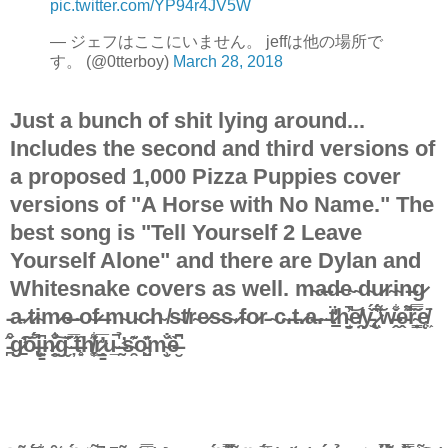
pic.twitter.com/YP94r4JV5W
— ジェフはここにいません。 jeffは他の場所で
す。 (@0tterboy)
March 28, 2018
Just a bunch of shit lying around...
Includes the second and third versions of
a proposed 1,000 Pizza Puppies cover
versions of "A Horse with No Name." The
best song is "Tell Yourself 2 Leave
Yourself Alone" and there are Dylan and
Whitesnake covers as well. m̴a̶d̵e̴ ̴d̴u̷r̴i̴n̶g̷
̵a̵ ̷t̷i̴m̷e̶ ̴o̴f̷ ̶m̴u̴c̵h̴ ̸s̴t̸r̴e̷s̵s̴ ̷f̴o̷r̵ ̴c̴.̵t̵.̷a̶.̴ ̵ẗ̷̠̠̓͐h̴̤̮̘̾̚͝e̸̛̤̯y̵̢̜̫̏́͠ ̷̎́͌ͅw̶̭̌͋ḙ̵͌̚͠r̴̟͇̿͂ę̸͖̄
̵̪̋͒g̷̠̕͠ǒ̵̢́̚i̶͖͕̳͆n̷̮̭̐͋͠g̴̬̍̆ ̵̦̋̈̅t̶̥͍̑h̸͚̞͊͋ṛ̷̭̳̓̅u̴̲̚ ̶̛̰̉s̴̯͐͂͊o̵̺͖͊̎m̴̮̹̐ȅ̶̮͆̚