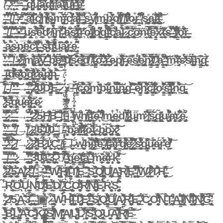
̸̛̥̇́̉ ̴̧̧̏̈́͋͌̌̂̅́̀̅͆̈́ ̷̛̘̥̆̐̈́̀̎̒͘̚͝ ̴̨̨̛̬͎͔̐̿̑̓͂͗͒͘̕͘͠ ̵̹̯̥̄̂̓̉=̵̡̤̜̘̥̣͍͓͈̿͛͆̚ ̶̧̡̡̡͕̖̯̗̣̬̰̽̿͌̉̃͗̍͗͊́̋q̴̡͈̤͕͓̻͖͎̼̼̜̞̘̱̈́̈́̈́̊̈́̎̈́͊̔͌́̕ų̶̛̘̟͚̘̟̥̭̫̥̈͆̃͐͋̈́́̄͊̾̀͠͝ą̶̱̗͈̼͍̝̰̺͙̻̘̅̓͋̋̆d̶̛͇̪͇͇̻̱̯̩̣̻͔̀͗̌̈̽͋̄̔̌̑̍̒̚r̸̹̟̥̰̟͊͋͗́͋͝a̶͕̯͌̽̈́͑͌̀͘t̸͙͇̣̰͍̪͉̗̞͉̲̖̟͍͆̀̄̿͘͜͠͝u̷̙̺͎̟̗̩̯͎͍̖͕͇̓̀̀̔́̉̅͊͜ͅr̶̨̢̯̱̰̯̯͓͈̺͍̠̥̒͌͂̔̈́̀̀̓͐̄̄̇̕͝͝ȩ̴̙̯̬͉̠̠̞̙̮̞̈́̒̈̅͌͌̕
̴̡̨͇̝͉̙͕͖̥͕͚̄̽̍̋̔ ̶̯̱̯̌́͑̓͆̉̐̇́͛̓͗͠ ̸̢̗̞́̃̓̅͑̚͜͝ ̸̱̩̘̹͍̲̖͍̟͎͚̈́͂͐ͅ ̴͍̤͋͛̆̀̆̇̈́̎̇̂͊͠≠͇͖̰͍̱̦̪̫̥̟̘̐̋̒͗͐̏͜ ̵̯͕̻̣͖̄͑̌͗̃͌̚͠͠͝ả̴̟̼̟̥̫͂̃̾̑̊̒̏̈́̔̕l̴̺̙̙͇̱̉̆͐̄̚͘͝c̸̨̦͓̺̱͕͙̹̱͇͉͚̳̞̞̓́͋͑͂ḣ̸̪͓̿̈̔̋̓́̒̓͒̓͛̍̚ę̶͙̹̘͉̟̤̹̳̻̘͖̞̪͑̂͌̀͋̅͘ͅm̴̢̨̥̬̱̺̃̃̈́͐̒̇̈́̀î̴̬̺́̈́̌̒c̸̙̰̯̦͎̦̖̞̝̹̯̮̀̀̓̓̌̒̾̃̉̚a̷͚̟̳̗̭̮͊̂́̿̒̅̈́̑̒͑̚͘͝l̶̤̯̖͛͊̀̕ ̵̡̪̟̝̭̙̯͇̐̓̿̓̅͋̓͜ͅs̵̹̳̻͙͕̮͉̬͈̭̉̾͝ý̸͔͔̝̥͉̘͈̥͓͛̐͌̄͑́͜m̵̡̨͇̳̲̥͚̼̰̯̻̋͜b̶̨̳̤̳̤̼̭͍̰̥̟̩̰̣͖̂̓̄́̈̓̀̉̂̇̀̃̎̀o̸͔̠̰̼͉̙̺͒͐̒͛ļ̸͇̯̗̯̗̬͕̳͈͈͒͗̊̑̈̽̃̈̍̄̎́̕͠ͅ ̸̨̧̲̱͍̬̹͇͈͕͆̒̕f̸̛̗̲̰͆̐́̇̇͒o̶̡̠͔̭͎͋ͅŗ̴̦͇̳̹̐͛̐̄̽͆͒̄͒̕ ̸̝̩̞̹͌̆̈́̓̓̂͗͒ş̷̲̤̰͙͖͕̼̹̫̫̹̦͈̪̊a̵̧̨̫̲̙̭̪̭̤̰̮͇̪͆͗͜l̷̢̢̗͖̭̗͇̀̑̒͆̊͛͜͠t̴͎̲̘̟̩͖͕̦̩͕͙̱̔̀̾͋̐̕͝ͅ
̵̰̫̰͇̟̹̜͎̯̘̣̎̐̿̾͐̆̐͐͠ ̸̢͉͖̜̬̰̥̤͚͈̈́́́͊͐͝ ̸̨̧̡͇̺̪̝̼̯̺̙͕̫̈́̈͌̚ͅͅ ̶͎͉̫̘̙̎̀̌́̑͐͗̚͘͝͝ ̴̹̥̠̟͇̮̰͚̖̤͓̗̪͈͛͗͆̉́̓•̶̨̛̻͇͖̔̍̋ ̶̡͇͇̘̖̦͖̤̘̟̘̜̣̘̂̾͌̃͒̈͘u̷̢̡̙̮̤̝̘͐̏s̴̛̻̻̒͒͂̌̑̅̈́̀͊͝͠͠é̴̱̗͓̗̼̗͇͒̏̈́̈́̈̿͒̿͂̀͂̈́̕d̷̞̦͉͐̋̍̓̋̓̍̈ ̸̯͠i̴͎̫̱̱̜̘͕͉̜̪̳̼͍̩̍̀͂͛̀̉͘n̴̩͙̹̯̠̺͖̘̠̞̘̠̈͗̏̒̅͌̿͘̕ ̷̛̟̭͇̯̘͔̤̫̦͈̼̋̇̀̋̕̚a̷͚͎͐̋̏͑͒͠ş̷̡̞̺͇̭̠̼̳̬̪́̔̊̓͋ͅt̶͖̖͇͎͈̼̠̗̮̲̼̙̝̘͔̀̊́̈́̊̑̎̑͐̆̕͝r̴͉̊̇̔̊͊͛̑ǫ̶̨̢̖̼̙̖̙̥͉̙̿̓̚l̸̨̡̨̛̪̼̮͉̭̘͇̣͕̤̝͐̊́͒o̸̮̙̥̹͍̠͐̋̏̚̚g̴̨̘͙͍̼̥̖͖̳̜̰͓̎́͒̕̕͝ì̵̞̺̘̹̪̠͍́̉̉͋̄̎͂̽̿̒̕c̸̛̛̤͓͇͖̝̮̥̥͎͌̆͒̆͜͜a̵͍͖̝̞̼̘͇̯͋͒͘͝l̷̻̞͐ ̷̢̧͉̰̹̗̲͖̠̬̟̣̅̿͆̽͒͐͜͠c̵̢̧̗̞̱̘͇̯̙̙͙̰̍̄̋͗̍̈́̂̈̔̿̏̆͜͠ő̶̯̒ñ̵̲̮̲͎͗t̴̢̛̗̫̮͖̫̰̾̆͐̾̀̎̾̃͒̿͒ẽ̴̛̘͓͓̳̿̋̆͒̃͘̚͝ẍ̷̱͈̲͍̰́̌̇͊̌̆̆̈ͅt̶͉̼͈̥̮̜̘̲̆̇̅̔̈ͅs̶͚͖̠̈́͋͋̍̆̇̓́̈́̿́͘͜ ̴̧̢̛̰̮͕̠̪̰̞̱̞̩́̈̄̈̾̈́̓̏̈́̚͜ͅf̸̳̒̊̅͂͌̈́̈́̉̅̔̕͝ǫ̴̨̯͍͇̦̫͂̎̈̾̄̾̈́̈́̆̑̈̔ř̶̼̯̘̱̝̺̫̲̥̲̠
̵̧̙̪̠̠̖̫̣̥͚̺̫͐̾̉͛́̆͛͘a̷̢̩̠̩̹̩͙̤̦̹̜͋͋̈́͜s̶͎̊̇̀p̴̡̛͈͎̦̘͇̬̥̲̗̅ę̴̧̘̫̼̘̥̘̩͙̝̥̾̏̌̎͗̏̏͌̈́̑͑͘͜͜͝͝͝c̵͎̓͌͗̆ͅţ̶̠͉̤̥̗̗̖̞̪̪̞͂̄̐̂͊̔̿͘͘̚ͅ ̵͕̬̟̫͍̟̞͎̠̝̬͉͎̾̓s̶̛̗̯̫͎̫̦̙̣͍̫͎̩̗̺͋̄̽͐̐̓̇̀͒͂̕͘͠͝q̵̛̛̲͇͖̰͔͚͙͈͇̞̽͒̈̿̒͐̓͘͜ͅü̵̗̫̭̏͑͆͘ă̷̧̡̡̼̪͉͙͉̰̆̾͂̋͒͆̽ͅr̴̺̹̟̲͉̖̜̯̲̟̘̱̽͜͜ͅḙ̴̬̤̳̘̬͆͆͌
̴̨̗̗̣̦̠̜̖̬̮̟̈̍͐̀͗̈́̈́́̒̌̎ ̴̨͉͓̥̽̀̕ ̵̧̧̮̦̜̙̄̏͊̀́̑̐̑̚ ̸̬̻̮̭͕̦̖͔̩̞͇̉̔̽ ̵͙̟̰̻̪̣̟̞̯̭͖̰̻̟̍̔̀•̷̨̡̛̬̪̗̼͔̥̼̣͇̋̐̈̂̂̒͑̆̈́̏͝ͅ ̸̢̧̩͙̘͇̗͇̗̳̜͉̦̀̃̾̅̃̀̿͛͑̈́̈̋m̸̢̨͓̦̪̟͉̖͕̥̻̜͚̅͊͂̽̂̽́́̏̓͘͘͜͝͠͝ͅa̷̧͉̘̰͍̞̻̥̓̏̓̈́̍̓͋̈̅̉̋̈́͠ÿ̶̺͖͖̗̤͍̙̩̝̩͉̼̤̩́̑̃̊̎̒̀͘͘ ̵̮̻̝̭̤̠̝́̈́̈́͌͐́̇͋̆̚͘̚̚ḃ̵̧̧̡̯͓̟̗̪̜̫̬̦̗̦̣̉̏̎̈́̔̍̕͠͝ę̷̛͚͉̱̹̳̗͍͔̭̖̺̳̑̃͂͛͛͊́̒͗́̑̃̈́̕ͅͅ ̴͚̠͖̘̆̇̓͗̾̆̔̍̂̈͝ù̸̢̘̩̬̞͖͖̙̣̏ͅs̷̬̫̯̟̲̐̊̑̐̂̂̀͝ë̸̢̡̨̧̺̬̩̼̣͖̝͇́̉̈̆̉͛̄̎̿͜͜͝͠d̸̤̓̿͠ ̸͈͔̓̈́̀̆͋̊̿͐̊͌ͅţ̶̡̥̝̼̺̳͎͉̤̞̤̝͎̮͑̆͌̀̊̃͗̽̇̄͠ỏ̴͍̫̗̖͇̄̆͆̆̄͆͌̇̀́̂̒̏͜͝ ̷̮̠̮͓̹̘̘̔̒̑̂̒̽͗̓̉͆͜͝ͅͅr̶͙̺̠̭͇͈̫̰͋̑̈́̀̍́e̵̮͙̘͘p̸̞̯̮̺̭̟̩͉̞̥͎̬̔͋̿̄̏͆ṙ̶̡͈͈̙̱̯̌͝ẻ̴̠̟̽͑̚ṣ̸̘̦͈͔̼͇̘̞̰͆̈́̕ę̵̢̤̻͇̬̟̝̥͈̿̽̐̅̈́̄̄̿̈́͘͘͠n̷̢͇̞̠̳̜̜̟̜̟̼͔͂̽͗̐̀͜t̸̲́̍̑̀̃̊̎̓̄͗͘ ̷̨̛̳͔̠̰̬͎̠̼́̋̎̇̈́̿̍̓́̓̽̇a̵̛̟̠̳̹͍͔̩̯̫̐̂́͑͐̍͗̕͘̕͝ ̴̨̠̦̗̯͉̬̯̰̼̑̉̓̄̂͛̒̓̑̓̕͜͠͝͝ͅm̵̤͊̓͂͂̚i̶̧̻͊͐̒̄̓s̷̞̏́̓̅̒̎̓̉̍̕͠s̸̖̏̈́͠į̶̛̥͙̥̠̼̺̹͈͉̙̼̫̀͊̈́̇̌ͅn̴̢̢͈̲̲̫͎̳͆̾͠g̵̣̖͔̝̬̔͛̈̀
̶̧̨̳̝͕̲̭͙̎ì̶̛̤̹̼̯̣̠͓͖̙͍̭̑̌̌̾͐̋͠͠ḏ̸̫̓͌̎̐̀̇̈́͘͠e̶̬̮̹̺̗͍̜̹͔̺͙̜̫̭̦͗̏̒̔̾̈̏̏͘̕ǫ̴̼͙̪̬̓̅͆̅̇̐̇͝͠g̷̛͈͔̰̘͓͍̼̲̦̯̳̩̐̀̔͗̾̊̓͜͜ͅŗ̷̩͇̳͙͔͉̩̮͙̗͈̰͉̒̅̽̊͛̀̏͘͘͘͘ä̶̧̜̲̥̬̹̘̰̤͍̱̠̖́͑͊̉̐̚p̶̨̠̭̩̪͕̣͈̙̀̀̾͛͊̒̕h̶̩̺̝̘̥̬̀̋̏̈́͋͝
̸̡͇͚̜͓̝̬̭͔͍͍̺̏̑̊͗͗͑̅̈́̈́̃̈́͊̿͝ͅͅ ̵̻̲̝̦̖͉͕̺̽ ̸͍̰͑ ̵̩̞̙̼̬͆̇̀͌̒̄̀̐̊̃̽̒͘̚ ̶̠̗̫̮̤̯̻̼͆̋̎͛̓̋͗̏̐͌̕͠͝→̶̢̛̙̪̞̱̻̜̝͗̽͗͛̊̽̋̆̏͂̚ ̶̡̳̩̈́̆͐͂͌̇̋̆̋̀̀̐̀̓͘2̶̢̨̹̣̼͚̠̭̼͆̎̒̅̃́̈́̀̈́̽͜0̷͇͔͋̌̿̎̄Ḋ̴̡͎͓͔̺͔̪̳̓͆͒͒̀̾͊̓Ę̶̹͎͓̻̬̭̫̜̩͙̟͍̖̆̈́̅̂́̄͠ͅ ̷͉͙̞͇̻̈̌ͅ◌̷̠͈̞̺̫̯͎̮͔͚̝͓̠̒̒̀̈́̐̔͛̐͘͠͝⃞̶̧̨̨̭͎̥̖̝̼̖̥̝̯̤̋̆̕ͅ ̸̧̦̣̳̭̰̬̟͆̎͝c̶̢̡̯̣̖̝͕̱̥̜̱̩͍̮̪̅͒͊̑́̃̐͋͝ǫ̷͇̣̰͙̻͚̈́͐̎̾̓̿ͅm̴̡͎̹̗̻̩̼͇̠͖̀̓̏̈́͊́͘ͅb̵̗̊̏ḯ̵̢̲̰̭͈͕͍̗͕̫̭͕͌͐̍͗̋͜n̴̦̯̟̆̉̐͜͝i̴̧̡̱̖̦͚̗̲̺̱͌̀͒̃̑̈́̚͘͝͝n̶̨̢̫͚̩̞̪̜̙͈͉͉̯̬̘͐g̴̠͐̇̀̎̀̓̎̈̆͌̚͝͝͠͝ ̶̝̎͛͆̾̾ͅè̷̛̳̟̺̱̼̮͈͉͉̣̽͂̐̑̀̿̂̀̈́̾̋ͅn̷̡̬̜̩̬͇͇̱̼̭͙̘̟̗͙͋̓̇̂̊͊̉̅̉̃́͆͝c̴̳̪̥̩̖̠̅̄̇̃̋̊͗̅͌̊̔̈́͘͜l̷̮̞͚̅͋̋̈́̑̒̋̋͛ơ̴͚̳̘͕̹͎̾̂͑͆̄̂̈̉̽̚͜͝s̵̨͓͈̺̯͕̳̤̩̪̯̙̜̺̓̃̆́̓̒̾̽̐̉̌͘̕ͅi̷̞̠͖̙͕̖̙̥͇̰͌̑̃͛͑̾̾͒̿̎̌́̀͋̚ņ̴̞̐̐̉́̽̈́͂͑͠g̴̨̢͉̺͔̯͝
̷̡̮̦̗͎̮͎̻̺̞̬̽̈͊̽̓̃̒͌̅̕͝ͅs̴̟̼͎͚͕̻̆̀͋͌̒̐̅̉̉̿̂̅̕͜q̷̹̱̳̟̀͋̓u̷̬̫̼̟̩̿̇̎̊a̷̢̡͔̰͖͎̘̭̩̳̠͐͆̈́̑̅͒͐̍͆̒͝ͅr̶̨̜̮͉̥̤̯̝͂̊͗̅ͅe̷̮͚̬͔͊̎
̶̧̛͚̫̬̜̰͚͔̫̖̞̞̌̉̉̋͌̈̏͂̎̍̇͜͠͠ ̷̧̡̗̲̞̤͖̦͍͈̻͎͑̂̀͗̈́̑̀̍̽̈́̀̋͒͒̚ ̴̮́̀͌́̕ ̶̧̧̺̘̘͉͇̣̗̠̻̦̦͇̩̆̾͗ ̵̗̥̞̮͍̙̻̎̍̃̉͛̋́→̵̨̙͇̙̄͑̏̈́́̽̄̈́́ ̵̢̖̖̭̒̓͌́͐̀̈̚͜2̷̼̥͙̫͋̎́͋̈́͒͛̀̔̐̇̿͜͝5̷̬̗͔̱̱͚̈́͜F̸̼̱̺̤͇̞͔̺̮̭͖͙̺͕͋̔͆͐͝͝B̶̫̟̫͙̄̃̂̋̋̆̾̽͝ ̵̡̯̯̠̿͂̎̎͒̚◻̵̲̰͂̌̉̋̑̿͑̀̇͊̌ ̴̛̟̹͖̩̣̦͙̞̩̠͉̣̖̖́̑̅̇͐̑̽̚͠w̴͉̳̠̥͖͒̍̑ͅḥ̸̺͕̩͇͇̔ȋ̵͎̪̯̘̪̥͚͓͖̟̬͚͑̃͌̃̃͂̈́́͋̓͜͠͠t̴̰̳̣̗̱̻͑̑͛̏̑̄̇̊͘e̶̦̩̖͕͂̈́͆͌̕ ̸̛͔̒͑̑͛͒̈̓͒̐́̐̐̔͜m̷̨̧̘͚͔̣̠̲̞̺͋̾͜ę̴͚̟̗́̀́̈͘͘ͅď̸̨̩̙̰̗͚͈͎̎̂̀̀̂̓̎̑̉̔̕ī̷̢̻̖̖̻̣̪̙̻͔͓̤̹̃̎̈́̕̚u̵̩̯̼̙͚͍̜̙̲͓̰̅̋m̷̰̱͔̈͆̒͝ ̸̧̟̫͓̙͖̺̰͓͂̊͑̿̂̈́́̒͠ͅș̵̢̠̫̞̠̲̮͎̤̗̻͕͖̈́͐͜q̷̢̫̹̱̝̣͙̃̔̑̋̊ͅư̷̡͇̺̗̤̠̤̾͂͑̉̉̈́̌͋̊̚͘a̴͍̞̮̹͓͔̝͕̭̒̍͗͜r̷̨̡̖̘͙̭̥̹̯̟̯̦͋̄̾̆̆̐͊̏͋̚͠e̴̡̜̗͓͓̮̲̯͖͎͒͗̀
̴̡̨̢̯͉̪͖͇͖̖̒̊̉̏̉̐ ̵̨̳͖̤͇̔̈͊̅ ̵̡̺̠̳̠̫̩͔͓̹̟͎̖͚͍̏ ̶̨̨̛̦͉̖͔̠̦̥͇͙͍̤͛̊̄̎̈́̈́̎̐̈́̕ͅ ̸̤̹̉͆̂̃́̋̋͜↛̛̤̗͕͙̳̦̯̜̞̺̖̋̀̿̎̊͂͒̓͜ ̷̧̢̨̻̮̹̗̣̟͔̹͙̘̥̄͜2̴͔͈̰̫͋͂̕͜6̶̧̳̘̬̺̭̜͈͂͑͛́̿̈́̌͆̊̕̕͜͜1̸̡͂̓̏͂͆́̽̌̑̋̀̀̽́0̶̧̙̳͔̙͍̫̮̲̗̣̗̮͂̈́̇͂ ̴̪̗̩͔̘̳̝̜̈́̆̋̈́̃̍͘☐̴̘̟̞̦̘̮̘̲̭̩̙͛͊́͗̒̓̕͠ ̴̝͔̮̻̙̞͉͙̣͍͕̉̔̆̂͠b̴̡͚͍̻̟̠̫̦͍͐͋͑a̸̛̲̼͔͖͇͉̒̃͂͝l̷̟͑̈̉͆̔̓̀̈͋̀ͅļ̷̢̯̺̟̘͓̆̽͋̔̅͘͘o̶͈͍̜̝̗̜̼̬̬̝̥͍̟͊̃̇̃̽̚t̷̠̲͍̣̭̞͚̖̙͚̲̣̯̗̀͌͜ ̴̢̗̆b̵̧̡̧̧̛̪̠͇̪͔̘̤͎̦̖̉̿o̵͓̫̤̥̟̠̪̽́́̾̌͂̃͠ͅx̷̢̡͖͕̯͇͈̱͕͙̾̈̾̽̓̑͆̕͝͠
̶̼̫͖̥͔͖͚̙̙̓̀̐͊͗ ̷̣̹͇̀̍̉̌̊͌̃́̌̓̀̕̕͝͝ ̴̢̛͖̤̯͍͐̾̀͘͠͠ ̷̢̲̟͕̙͉̻̖̖̗̹͚̈́̂̐̉̋̈́͂̉͠ͅ ̸̭͙̓→̷̧̢̠̹̪̠̔ ̷̧̱͇̣̪̺̙̫̆͗́́͋͘͘͝2̵̨͎̠̮͕̤̤̩̰̽̄͛̈́͗̇̀͌̓̀̚͝B̷̹̭̰̫̙̭͎͔̪̖̅́̃͊̂ͅ1̷̞̩̝̼̝̯̖̉̒̌͜Ç̵̻̫̝̼͙̽̓̍͂̀͛ ̸̨̼͔̦̝̹͓̮̖̗̙̇⬜̶̮̠͎̩̂ ̷́̄͜w̶̨̰͉̖͖̖̫̣̖͈̹̉͗̆̑͘ͅh̷̢͎̼̤̿̀́̋̋̄̚͘͘͝ì̴̧̢̥̬̦̝̌͐̑͛̀͗̾̕͝t̴̛͍̲̅̅̊̒̍̒́͒̉̎̍̈́͘͝è̴̡͉̘͖͍͕̹͖̦̙̦̇̈͂̇̂̂̚̕̚͜͝͠ ̸̛̱͈̌̈́̎͝͝l̶̨̧̛̦̺̩̣͖̪̹͚̿̔͋̊͊̍͒͒̂͠á̴̢̧̢̡̞̗̼͎̣̻̘͎͋̀́͌̏̈̅͑́̔̂̓̀̐ͅr̴̛̳͙̀̓̓̋̿͒̔͘͘g̸͇͔͙̤̭̺͊̋͒̿̐̈́́͗́͑̉̑̂͝ͅę̷̢͇͍͔͔͔̠̮͍̩̣̙̟͉̀͌͂̇̈́̑͛͆̒͒ ̷͚̬̫̼̓̾̀̓̋̅̄͌̽̓̚͜s̷̨͖̼̰̦̣̤̭̲̲̼̭̐̒͋̽̾̒̿́̍̓̑̊̚͜q̵̨͉͔̝̫̝̭͇̙̦̩̟̳̪͙̐̋̅̽̐̂̾͠u̷̱̼̩͍̾͂́̈́̂ä̷̧̤͚̱́̆ŗ̵̓̀̇̀͊́̄͘ͅę̸̛̰̞͊̀̾͆̊̍̽̒̀̌̔̽͌͠ͅ
̶̣̟̺̻͔̥͋̌̉͌ ̸̨̝͖̲͌̈̎̈́̀̃͑̈͂̿ ̶̣̝̗̬̙̱̺̮̫̮̫̟̝͒̀̓͊̀̈͜ͅ ̵̖̠͕̞̹̉̆͂̏͆̔̾̾̚͘ ̷̡̦͚̼͇̖̥͉̠̒→̶̢̛̲̬͙̪̞̹͍̬̅̓͑̽̈͐̊́͒̃͌̃͝͝ ̵̡̡̼̰̬̹̖̙̝̙͊̔̈͌̿̑̆̈́̾̕͝͝ͅ3̵̙̳͓͉̊̓̾͒́̽̌͐͗̚͘̚̕͝͝0̵͕̪̿̌̾͋̇̀̕͠1̶͚̤̲̹͔̠͗̓̂̏͛̾̎̋̆́͠3̵̨̝̪͍͇̝͎̯̙̫͕̬̞̇̈́͒̋̾͋̎̆̾͑̐͝ͅ ̷͎͕͎̾̊͒̋̏̆̀͒̀͒͘̕͘͝〓̸̢̟̻̗̼̬̩̑͂̋͗̆̈́̔̅̚ͅ ̶̛͚͕̻͉͍̪̍̈́̈͑̊̿͛́̃͊̌̓̃͝g̵̹̙̣̮̟̹̺̜͙͈̭̳͐̾͜͠ͅe̷̬̟̯̯̤͙͕̳͊̎͜͜͝t̵̢̡̛̤̳̮͈͇̟̩̫̟̜̐͐̒̌̌͜͜͝ͅa̵̧̲͉͖̫͇͚̼̹̺̙͈͈͈͆̔͋͒̀͘͝ ̵̢̛̓̍̀̊́̚͝m̷̠̙̥̙͙̆̽̎̽ä̶̩̰̟̗̮̘̤͕̆̒̃̄͒̒̓̏̓r̵͎̞̜̝͎̙̀͛k̴̨̨̥̭̥̫͍͍̘͉͙̮̖͔̝̊́̓̒̈́͂̃̀͘̚̕͠
̷̧̜͕̰͖̘̥̰̮͖͉͈̣̇͗̈́̊͗̓̐͂̄̇̑̽͜2̶̹̹͇͔͔̘̮͍̭͒̅̇̃͂̆͐̈́̽͝5̶̨͇̤̥͙͓̮̮͔̏͂̽͐̆̆̀̆̉ͅA̸͕̘̳͎̪̟̹͉͗̐̍͋̕2̴͍̻̖̪̇̓̈́͗͌͌͒͘ ̸̨̣͉͎͉̱͗͊͊̽̔̎̄̀͌̓̌͜ ̵͚̘̪͓͉̯͍̹̳͔̹͍̓̀̿▢̶̥̹̼͚͕͍̘̓͛͒̀̏̈͂̇ͅ ̶̘̭̎̉̂̀̉̌̒̇͛̑̉̐̕̚ ̴̻̦̈́͂̉͋̔̈́̇̇̉̀̒́̚͝W̴̢͓̺̝̫͕͈͍̤̄̿̿̔̿́͊͝Ḩ̸̥͇̊̄̎I̴̦̮͓̮̭̳̖̹͙̙̜͖̅͋̊̐͆͛̋̎̅͘͝ͅT̸̢̡̛͕̩̘͓̞͇̗̓̍̄͑̔̓̎̆͛̐͑̕͘Ȩ̴͔̫̤̈́̄̅͆͛ͅ ̴̢̛̯̦̬̠̙̠̖͆̌͊̕S̵̙͙͇̺̠̲͙͎̹̰͔̼̻̰̀͒̽̍̚͠Q̸̢̨̳̘͍͇͕̱̪͈̖̤̣̽̋̍͒̍̔̉̔̐̋͝͠͝U̸̧̨͖̗͇̪̭̦̓̇́̓͜A̴̡̨̛̤̦̗̮̮̳̯͓͉̽̔̄̍R̸͉̺̖͑̐̽̾̀̀̅Ȩ̶͎͙̜͙̬̙͔̯̏̓̓̌͑͌̎͊̕͝͝ ̸̮̰̠͉̹͎̝͙̣͎̜̥̘͂̈̽̐͆̿̎̄̏͐̃͜͠͠W̷̙̦̭̠̞̖̯̜͊I̷̛͓̯͇̓̆̉́͗͋͛͒̄͆͝T̷̙͔̈̋̂͋̏̾̾͐́͝͝H̶̡̺̞̣̰̫̬̯͒̅̑̏̕͜͝ͅ
̶̞́̃͆͘R̴̥͇͎̭̩̥̩̟̱̥̐̇̑͌͜Ö̵͉̹́͊͐̈́̅͋͝Ų̴̣̳̮̠̟̱̭̳̈́ͅͅN̴͚̈́̌̋̈́̈́̓͗͝D̶̻̟̬͖͐͛̀̾͛͒̒͌́͌̔̿̀E̶̱̤̯̲͕͌͐̀͐̈́̔̀͊D̸̦̰̄̽͋̀͐͝ ̷̦̖̞̹͖͇̱̳͈̪̑̈́̑̓̆͜͜͜͜C̴̢̢̨̲̲͎̜͉͕̙̠̏̈́O̶͚͖͍̻͉̥͔̅̓̋̋́̅̽͛̒̆́̚R̸̲̟̮̝̰̦͙̣̱̼̍̆̾̎͌͂̋̄͋̇̚͝͠͠Ǹ̶̨̺̲͉͙͉̺̬̺͍̬̟͚̿̿̔͆͒̕È̵̹̮̥̩̈́̈͊̾̉̑Ŕ̵̜̫̝̘̩̭͓̹͑͑͝Ș̵̡̡̨̰͔̟̬̰̞̹̞͍̋͆̐̋́͘ͅ
̴̧̡̲͓̘̙̹̖͕͔̦͕̱̙̖̓͋̈́͑2̸̘̌̓͂̄5̵͚͈̜̭̮͔̥̰̼̙̚͜A̴͓͑̂̽͂̀̀̽̀͛͝͝3̶̡̰̼̻̱͇͍̯̦̃͗̅̽̏͘͝͝ ̴̢̫͕̹̠̤̥͓̀͋͌͜ ̵̜̗̰̱̕ͅ▣̵̛̤̤̔ ̷͖͒̍̿͘ ̶̢̫̼͇̳̪̲̆̊̚͘W̴͖̬̽̀̈́́̀̆͘͘H̷̛͖͖̲͕̩̤̫̣͚̞́̀̆͑̑̽͌̀͝͠͝͝I̴̡͓̖͍̺̝͈̲̱͍̲͋̄͛͝T̷̨̡̧͈̜̝̱̮̪̤͓̹̩̃̊͒̋̈̓̑͗͠͝E̷̛̯̻̪̬̻͓̣̦̪̙̟̜̜̗̓̑̐̑͜ ̶̩͔̞̲̝͉͚̤̣͚́̊͆̀̆͑͂̿̈́̋͐̚S̸̨̩̲͙̯̟̠̙̠̙̯̈́͐͛Q̷̨̥̬͖̮̝̗̤̬̭̪̳̎̄̇̉̔͑͋͋̽͋̓̓͘͜͝͠Ū̸̡̼̞͚͕̺͕̘̻̐̈́A̷̢̭̳̯͌͆̇̀̍̕R̶͎̱̟̫̪̗̻͔͆̽̈́̏̅̂̕͘E̶͔̯̪͓̾̂͊ ̷̛̱͍̍̔̈́̑͌͘Č̷̦̮̪̱̻͕̺̟͚̱͗O̵̦̞̹̼̹̞̬̝̱̜̱̯̘͊͛̊̽̿͋̈̏̍̉̒̐͘̕N̴̬̞͙̪̊̈́̐̃Ţ̵̦͕͈̪̥̣̘͔̞̓͗͒̓̐̕͜ͅA̶̗̭̰͈̳͓̱̟̼̼͑̑̈̋̌̈́͋͊͝I̸̢͎̻̼̤̗̩̮̼͑̎̐͛͐͘͝N̴̻̬̤̘̗̜̽́̽̔͐̑̑̅̑̆͌́̐̚͠Ï̷̡̞̯̩̮͖̗͑̉̑͂̽̎̄͜͝N̷̡̨̼͈̲̰̭͍͗̓͒̄̉͋̔̍̓̈́̿͑̈́̚͜Ǧ̴̨̢̛̬̟̼̱͍̩̏͑̿̌̃̿̏̈́̉̂̇
̶̨̧̘̠͍̲̺̝͖̣̭͖͕̞͖͒̿̈́̓̀̒̐͝B̵̧̼͈̙͚̘͎̠͖̲̭̩̋̅́̑̅͆͜L̵̛̤̙͉̳̫̺̼̦͚͇͍̭̣̯̍̌͒̑̆̒̊̈́̀̽͊̕͘͠ͅÀ̴̛̘͉̤̖͈̖̳̯̦̗̄̉̏̾̿̏̌͝C̶̨͈̲̻̟̤̺̭̜̙̹̖͍̔̅͗͋̆̿̄K̷̨̨͈̬̻̺̗͇̟͔̼̯̀͛͗̃͘ ̷̧̗̼̰̗̩͎͎̦͍̭͓̝̋̌̊̅̽̇͜ͅŠ̸̮̘͍͓͓̗̘̫̹̌̌͒͗̈́͆̋̒̑̂̈́͐̚̕M̵̧̨̛͓͉̲͇̦͚̮̳̙̑̄̔̓͐̌͗̆̒͂̕A̸͚̓L̵̛̝̹̠̠͉̙̗̝̺͈͖̠̞͖̽̒̑͋̏̇̽̚͝L̷̝̀̌̆͒̓̃̈̕͘͝ ̸̛͓̰̝̣̫͍͎̖͓̟͙̈̉̔̿́̍͠S̴̢̱͍̲̙̯̻͔͖̦͇̐͌̌̀̏͐͐̐̀̓̅̐̃́Q̷̢̢̣͕͖̩̖̥̍̂̑͑U̵̯̱̬̞̩̻̖̫̘̟̬̿̇͠Ą̸̧̲̜͙͍̭̼̫͖̥͈͇͖͎͌͊́̿̀̋͆̃̈́̈́̊́͠Ȑ̸͖͕̦̗͓̰̰͊̓̋̒Ë̴̲̲̀̅̏̌̃͂̀̊͝͝͝