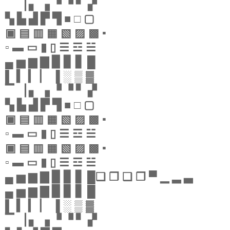
▔ ▕ ▖ ▗ ▝ ▝ ▘ ▞
▚ ▙ ▟ ▛ ▜ ■ □ ▢
▣ ▤ ▥ ▦ ▧ ▨ ▩ ▪
▫ ▬ ▭ ▮ ▯ ☰ ☲ ☱
▄ ▅ ▆ ▇ ▉ ▊ ▋ █
▌ ▍ ▎ ▏ ▐ ░ ▒ ▓
▔ ▕ ▖ ▗ ▝ ▝ ▘ ▞
▚ ▙ ▟ ▛ ▜ ■ □ ▢
▣ ▤ ▥ ▦ ▧ ▨ ▩ ▪
▫ ▬ ▭ ▮ ▯ ☰ ☲ ☱
▣ ▤ ▥ ▦ ▧ ▨ ▩ ▪
▫ ▬ ▭ ▮ ▯ ☰ ☲ ☱
▄ ▅ ▆ ▇ ▉ ▊ ▋ █❏ ❐ ❑ ❒ ▀ ▁ ▂ ▃
▄ ▅ ▆ ▇ ▉ ▊ ▋ █
▌ ▍ ▎ ▏ ▐ ░ ▒ ▓
▔ ▕ ▖ ▗ ▝ ▝ ▘ ▞