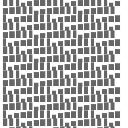
▉ ▊ ▋▄ ▅ ▆ ▇ ▉ ▊ ▋▄ ▅ ▆ ▇ ▉ ▊ ▋▄ ▅
▆ ▇ ▉ ▊ ▋▄ ▅ ▆ ▇ ▉ ▊ ▋▄ ▅ ▆ ▇ ▉ ▊
▋▄ ▅ ▆ ▇ ▉ ▊ ▋▄ ▅ ▆ ▇ ▉ ▊ ▋▄ ▅ ▆ ▇
▉ ▊ ▋▄ ▅ ▆ ▇ ▉ ▊ ▋▄ ▅ ▆ ▇ ▉ ▊ ▋▄ ▅
▆ ▇ ▉ ▊ ▋▄ ▅ ▆ ▇ ▉ ▊ ▋▄ ▅ ▆ ▇ ▉ ▊
▋▄ ▅ ▆ ▇ ▉ ▊ ▋▄ ▅ ▆ ▇ ▉ ▊ ▋▄ ▅ ▆ ▇
▉ ▊ ▋▄ ▅ ▆ ▇ ▉ ▊ ▋▄ ▅ ▆ ▇ ▉ ▊ ▋▄ ▅
▆ ▇ ▉ ▊ ▋▄ ▅ ▆ ▇ ▉ ▊ ▋▄ ▅ ▆ ▇ ▉ ▊
▋▄ ▅ ▆ ▇ ▉ ▊ ▋▄ ▅ ▆ ▇ ▉ ▊ ▋▄ ▅ ▆ ▇
▉ ▊ ▋▄ ▅ ▆ ▇ ▉ ▊ ▋▄ ▅ ▆ ▇ ▉ ▊ ▋▄ ▅
▆ ▇ ▉ ▊ ▋▄ ▅ ▆ ▇ ▉ ▊ ▋▄ ▅ ▆ ▇ ▉ ▊
▋▄ ▅ ▆ ▇ ▉ ▊ ▋▄ ▅ ▆ ▇ ▉ ▊ ▋▄ ▅ ▆ ▇
▉ ▊ ▋▄ ▅ ▆ ▇ ▉ ▊ ▋▄ ▅ ▆ ▇ ▉ ▊ ▋▄ ▅
▆ ▇ ▉ ▊ ▋▄ ▅ ▆ ▇ ▉ ▊ ▋▄ ▅ ▆ ▇ ▉ ▊
▋▄ ▅ ▆ ▇ ▉ ▊ ▋▄ ▅ ▆ ▇ ▉ ▊ ▋▄ ▅ ▆ ▇
▉ ▊ ▋▄ ▅ ▆ ▇ ▉ ▊ ▋▄ ▅ ▆ ▇ ▉ ▊ ▋▄ ▅