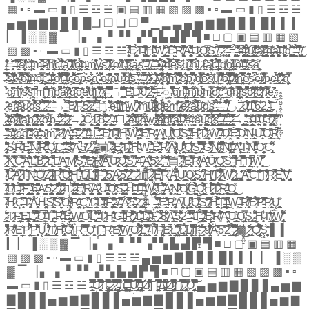
̶͖̬̟̻̀̿̔͌́͌̒͒͛̾̀͛͐D̴͚͗̓̈́̈́̋̌̈́͝N̴̨̳̭̱̟̠̮̳̣̈́ͅͅU̵̹͉͋̅̈́͐͊̈́͝O̴̥̱̟̩̥̩̭͎͇̥͌̑̇̐͜R̞̦̰͆̃͐ ̷̵̡̡̹̞̰̬̟͔̰̦̑̈́́̋̐͆̋͘ͅS̵̹͓̭̩̘̝̫̜͑͑́͝Ȓ̵̩̥̮̹̉̾͊̈̈́̀Ę̶͚̟̬͍̺̬̺͉͙͉̲̺͒͆̔̿̿̀̕Ṅ̸̼̱̣͙̦̰̝̮̟̲͋̄̋͂͌̎̾̆̍̚͠͠͝Ŕ̶͔̥͉̻͍͖͚̆̒͛̽̅́̋̋̓̅̚Ǫ̴̢̢̠̙͕͉̜͎̲̲̈́̏C̨̪͈̳̱͇͖̹̞̖̦̞͍̆̓̑͜͜͜͜ ̴̶͍͇̱̻̼̰̓͋̏̽̅͗̃͘͝͝3̴͓͛̀̽̀̀͂̽̂͑͝͝A̵̙̼̰̥͔̮̭̜͈͚̚͜5̸̘̄͂̓̌2̡̧̡̖̙̱͕̦͔͕̖̹̙̘͓̲̯̦͑̈́ ̴̢̤̠̹͕̫̥͓̀͋͌͜ ̵̵̛̜̕▣̱̰̗̤̤̔ͅ ̷͖̿̍͒͘ ̶̷̛̜̟̙̪̦̣͓̻̬̪̻̯̆̊̑̐̑̓Ȩ̷̡̨̩̹͓̤̪̮̱̝̜͈͗̑̓̈̋͒̊̃͝͠T̴̡̲͍̱̲͈̝̺͍̖͓͛̄͋͝Ì̷̛̞͚̣̫̤̩͕̲͖͖͌̽̑͑̆̀́͝͝͠͝H̴̬͖̆̀́̈́̀̽͘͘W̢̲̪̳͇̼̫̜̗͘̚͜ ̶̶͔́̊͊̂̾Ê̶͔̻̗̪̫̟̱͎̅̏̈́̽͆͘̕R̷̢̯̳̭̍̀̇͆͌̕Ä̸̡̻̘͕̺͕͚̞̼́̐̄Ų̷̳̪̭̬̤̗̝̮͖̬̥̓̓͋̽͋͋͑̔̉̇̄̎͘͜͠͝Q̸̨̯̙̠̙̠̟̯͙̲̩͛͐̈́S͚̣̤͚͉̝̲̞͔̩̯̪͓͐̋̈́̿͂͑̆̀͆̚ ̷̴̨̛̱̼̟̬̍̔̇̂̉̈́̏̿̃̌̿͑̏̌G̷̨̡͍̭̰̲͈̼̈́͑̿̈́̓̍̔͋̉̄͒̓͗̚͜N̷̡̗͖̮̩̯̞̄̎̽͂̑̉͑̈͜͝I̴̜̗̘̤̬̻̐́͌̆̑̅̑̑͐̔̽́̽̚͠N̸̢̼̮̩̗̤̼̻͎͐͛̐̎͑͘͝I̶̼̼̟̱͓̳͈̰̭̗͊͋̈́̌̋̈̑͑͝A̵̧̞͔̘̣̥̪͈͕̦̐̓͒͗̓̕͜ͅT̴̪͙̞̬̃̐̈́̊N̵̘̯̱̜̱̝̬̞̹̼̹̞̦̐̒̉̍̏̈͋̿̽̊͛͊̕͘O̷̱͚̟̺͕̻̱̪̮̦͗̌C̢̛͍̱͍̩͌̑̈́͘ ̶̷̨͔̟͇̗̺̻̬͈͒̿̃͗͛̀͘K̶̨͍̖̹̙̜̭̺̤̟̻̲͈̄̿̆͋͗̅̔Č̴̛̗̦̯̳̖͈̖̤͉̘̏̿̾̏̉̄̀͝A̵̛̯̣̭͍͇͚̦̼̺̫̳͉̙̤͊̽̀̈́̊̒̆̑͒̌̍͘̕͠ͅĻ̵̩̭̲͖̠͎̘͚̙͈̼͆̅̑́̅̋͜B̧̨̨͖̞͕͖̭̣͖̝̺̲͍̠̘̼̯̐̒̀̓̈́͝ ̷̷̋̌̓͒̆̌̀͘̕͝L̵̛͖̞̠͖͈̺̝̗̙͉̠̠̹̝̽̇̏͋̑̒̽̚͝L̸͚̓Ą̵̧̛̙̳̮͚̦͇̲͉͓͂̒̆͗̌͐̓̔̄̑̕M̸̹̫̘̗͓͓͍̘̮͐̈́̂̑̒̋͆̈́͗͒̌̌̌̕̚Ş̝͓̭͍̦͎͎̩̗̰̼̗̝̇̽̅̊̃̈͜ͅ ̸̴̈̉̀͂̃̌̏̅̀̈͝͝͝Ḛ̸̰͓̗̦͕͖̒̋̓͊̏Ŗ̸̨͎͖͇͈̥͖̫̼̭͍͙̜̲́̊̈́̈́̃͆̋̀̿́͊͌͠Ȧ̵̬̟̘̫̖̻̩̞̬̱̯̿͠U̷̢̢̥̖̩͖͕̣͑̑̂̍Q̴̢͇̦͖͔̻̯̙̲͍̱́̃̐̅̓̀̐͐͐̏̀̌͌̐S̛͙̟͓̖͎͍̫̣̝̰͓̲̲̍́̿̔̊͠ ̸̵̓̃͗̑̂̈́̈́͋͝͝͠4̴̡̧̨̖̙͔͉͍͉͚̳̬͆A̸̢̧̧̘̱̼͙̭̱̮̎̾̆͌͛̈́͝͝5̷͔͕̩̝̙̗̟̳̞̘͖̐2̢̢͙̝̯̬͎̘̰̟̆͗̉̔͝ ̵̱͐̔̓̈́͐ ̸̶͇̣̘̝̄͊̅̆̈͂̈̒̆͑͊͊͋͋̒͠▤̦͚̻̹̆̉̏͑̃ ̷̧̡͚͚̗͚̼̞͍̦͖͉̦̲́͗̿̉̎̓̀̒̕͘͜ ̴̸̛͖̺̭̺̠̰̲̘͇̈́̉̈́̅̂͑̽́̽̈́̕E̴͕̥̗̙̯̜͋̔̃̋̉͒̍̏̐̿͝Ṟ̸̡̙̯̩̥͎̼̣̭̜͚̦̒͗͒̕À̴͚̫͎̗̥͇̣̖̼͈̑̌̓̓̏̄̐̂̈͑̾̎͠ͅŨ̸̧͚͙̦̙͇̹̻͗̏̎͜ͅQ̷͉̪̫̼͕̼̤̫̍̍̅͜ͅS̞̖͇̳̮͕̙͚̘̗̣̽̀̓̂ ̶̵̛͕͓͔̤̍̈́͌̽͊̃̔͋͘̕̚H̶̢̲͍̝̗͔̾̃̌̏̿͋͐̏͌̂̿́̔̚͝T̶̢̗̼̳̖̺̹̹̗̱͚̳̺͙̣͋̆͊İ̷̬̪̦̀̂͛̚Ẁ͙͉͎͓̘̮̋̌͐͐̀́̿̄̚͜ͅ ̸̴̨̥̜̟̮̖̙͈̔̎̀̈̓́̚͠Ĺ̷̟̑̉́͌̉̾̾̽͝͝A̷̗̠̞̹͈͔̬̘̮̘̳̣͇̓̊́̿̾̒T̵̛̬͍͔́̏͒̽̂͑͠N̴̠̺͚͈͍̩͈̈́͊̃̓̽͘͜͝Ö̸͉̖͕̭̜́̂̎̄͒ͅZ̷̨̪̑̎̿͗̾I̸̧̛̘̟̳͖̝͍͇̩̣̼̭̬͊̍̈́̂̂̌͑̑̈́̄͐̌R̶̻̫̥̞͚͓̅̊̉̀̈͊̿͑̉̔̂͆͜͝͠O̷̫̰̱̳̼͉̣̪̘̣̭̯͚̙̻͗̊̉̎̑̏̍̂̏͝Ḩ̥̦̠̘̳͈͌͗͜͝ ̸̴̛̜͐̀̓̉̐̊̀̐̔̈͊̊͑̕͠L̸͉̲̱̟̘͕̞̘̩̹̱̮͔̖̿ͅL̶̡̼͇̜̙̞̝̱̂̀̓͑̏̔̋I̸̹̭̖̠̾̓̂͑̎̌͒̔̏͌͗̽̚̕F̨̢̰̗̦̱̟̱͙͍̪̠̮̩̩̭̤̀̇̆̏̀͜͝ ̷̸̩̳̂̀̍̈́̆̓̌̎̓́̈́̒́̈́̀5̵̡̲͕̤͎̻̖̗͈͖͙̝̝̅̾͒̄ͅA̷̡̦̩̙̘̪̳̋̈́̽̑̀̀̾͝5̵̨͙̘̭̫͖͇̳̊̊͑̋͂̓̈̒̇͊̊̚̕̕͜͝2̧̧̣͎͕͕͍̲̜̀̀͌̏̇̔͂̑͘͝ ̵͔̩̫͕͕̪͍̜̑̇͐͂ͅ ̶̷̧̧̞͉͔̮̟̞̩͌͛̌̑̐̐́͊͘▥̧̢̘̘͓̙͓̣̫̟̤̯̥̗͇̹͒̋̒̃̒̿̃͝ ̷͖̺͖̦̫̈́̾ ̶̷͐̇̿̈́̽͗̂̒̈̊͠É̸͚͍̔̓̉͆̿͊̽̃̿̃̄̐͝͝Ŕ̵̩̯̤̤̩̰̮͕̯̥̫̱͖͛͗͗̎Ä̴͙̥͖̪̲̦̼̳̮́͐̅͂́̀͑̇̈́̒̆̌͊͗͊Ụ̷͙̬̗̟͇͙̲͗̑̾͛Q̷̨̢̧͔̝̭̮̩͙̥̪̼͍̜͐͆S̡̧̘̻͖̭̠̥̖͈̼͖͇͈͈̣̔͗̋̀̇̀ ̸̵̡̢͔͉͉̬͙̞͓̟̝̜͆̈́̆̌̚͠H̸̨͔̝̼̲͍̟͈̮̗͓̝̮̑̊ͅT̷̡̢̨̛̖̣͉̒͒̔̔͛̿͆͑̋I̷̥̲͛̉̋͒͛́̑̒̄́͑͋̿̍ͅẈ̢̢̧͍̍̐͌̈́̾̋̅͛̑̓̓͑͘ ̵̷̢̧̘̥̮̣̰̐̀̒̈̕͜L̶̢͍̠͎̩̮̫̖̣͉̝̦̹̤̯̋͐͗̑̓̒͠Ą̵̰̫͉̱͚͉̤̹̞͇̔̋͋͆̇͌͆̿̒̐̓̕̕͝C̶͍͎͑͂̐̍̏̍̾͐̔͜͝I̶̛̯̓̃̈͋͑͂͆̕T̸̡̛͖̤̞͈̒͋͆̄̈́̓͐̄̅̕R̷͓̤̣̩͕̓͑̌͊̓̈́͑̓͋̋̓̅̀̚E̶̢̡̩̫̫͖͉̥̻̺̋͌̐̂̏̌͋̌̈̉͆̂͛͠͝ͅͅV̡̞̩̖͕̪̩͓͓̞͍́̍͌̄ ̸̴̛̩͈͈͇͓́̂͑̿̏͛̍̈́̏͂͐̈̌͝͝Ļ̸̛̜̼͒̀̐̍̃̔̐͋̋̄͝͝ͅĻ̵̛͍͚͍̼̪̺̠͔̱̝̩͕̹̼̾̈͂̋̍̉͂̋̑̄̕I̷̪͑͛̈́̅͗͋̇̈͒́̔̚͝͝͠F̢̡̪̺̮̞̲̘͓̮̖͈͓̆̑̆́̍̄̿͐ ̵̵̡̪͍̜͉̩̳͆̽̓̕͠6̶̨̧̖̱͍̦͈̹̗̰̼͑͗͑̀̑̋͆̃̾̃͋̌A̸̛̠̝̼̺̋5̴̨̢͓͇̤͎̯͇̭̪̦̀̈́̈͗͊̾̋̓̾͂͑͑̎̀͘ͅ2̧̧̟̹̠̟͕͉̺̬̱͆̃̒͌͗͌̈́̋̀́̄̀̕ͅ ̸̦̮̘̦̟̖͕͚̜̝̺̙̙̉̓̄͊̿̋̑̄ͅ ̵̷̡̊̈́͊͌̌̾̓̓̚▦̡̖̰̺͖̞͔̥̮̗̦͉͔̼̖̇̾̋̀͆ ̷̨̢̛͈̙̤̞̦̬̙̿̍͌̇̋̓̽̆ ̶̷͚̫͇͎͂͗̈́̅̊͌͌͘͜͝͠͠͝͠E̸̡̢̦͈͓͌̇̂̀̇͐R̸̨͇͚̺̤̬̼̘̿Ą̷̧̖̺͇͈͚͚̹͇̱͔̥̠̋͋̄̆͌U̶̦͚̭̗̳̪̻̱̾̃̓̀͐̔̎̅̎̌̽̆͝͝Q̷̟̝̼̌̂͗͊̔̂̔̒̍̌̕͠S̛̤͍̙͚̪͍̣͇̻̹̭͖̅̍̅̈́̀̆̚ͅͅ ̷̶̟̩͓͍̤̦̯́͗͂̐͌̇́̚Ȟ̵̛̝̰̺̤̩̫͇̭͍͇͈́͑̌̽̋̄̄͐͊́͑̈́͜͜͝T̶̖̳̘͂̍̊̈́̐̑̅̋͝I̵͍͒̏̓́W̨̢̻̞͔̪͎͍̦͙̥͍̰̺̯͕͜ ̸̴̜̐͆͑̇̿́͒̍͝L̵̡̼͈̦̣̝̰̤̩͎͍̳͒͐͗̀̆̓̌́̉̓̈́̚̚Ä̷̧̧̛̭̜̠͉̓̂Ṋ̷̺̣̱͋̈̈̓̃̃̈́̀̈́̀́̀͘͠Ọ̸͎̘͖͎́̊́̚͜Ğ̴̞̗̗̫͖̪̎̇̀̍̓̐̉̉͛̊́̒͗O̷̖̦̤̤̲̠̙̿͛̓̈́̉̓͂͊̀̂͒͘H̷̞̤͕̘̩̫̼̼̯̥́̉͌̉͌̈́́̌̿̄͗̀͐́͠Ţ̷̖̪͉͕̝͛̎̔̉̾̇̿͜Ŗ̵͔̪͔̦̟̬̹͓̮̣͒̈̇͋̾̈́͜O͇̱̣͕͚̺̥̦̦̯̤̣̩̾̀͜ͅ ̴̸̧̤̭̱͙͕̿́̌́̐̈̚H̷̗̰͚͕̼́͗͒Ç̶̩̗͙͔͉̹̈́͛̔̿͆T̴̨̢̡̖̝̯̝̻͈̩̃̀̒̏̒̃͘͝͝ͅÅ̵͈͔̥̤̬̻̹̲͎̩Ḧ̵̛̬̻͍͓̹̫̯̤̻̗͕͎́͜Ṡ̸̙̙̟͈̮͍̪̬̮̰̬̫̖̠̌̓̒́̅͗̾͆͠͠Ṡ̷̛̙̭͉̯̩͍̦̃̔́̿̈̃̍̓͌́̄̈̕Ơ̸̧͍̤̭̲͈̲̣͓̝̗͍͕̤̐̑̇̏̍ͅR̵̢̜̮̠͕̖̟̗̻̼̟̤̺̽͛̑̃̃̽͜͝Ç̱̣͓͖̺̍͆̀̓̕͝͝ ̸̸̝̝̭̺͇̄́̂L̴̮̘̫̯̟̼̲̗̀̌̏͋̀̂͌̆̋́́L̵̫̩̥̔̎̅͂͆͒̏̈́̔̽͐̐̌̌ͅI̴̧̘̲̰̘̜̖̥̳̖̘̮̱͗̐̐́͆̓̅͑̎̒̓͆͘͝ͅḞ̡̧̡̢̛͕͙̱͓̦̻̳͖̹̝̖̻̖͌̆͐̓̓̕ ̶̷̧̛͇̘̖̝̮̟͕́̾͛̽̔7̵̪̺̘̭͖̳̲̖̙̝̥̮̅̎̽͂͒̾̕À̷̛̬̰̭͕̖̮̲̖̈̅̓͐̋͒͂̓͋͘͜͝5̶̨̢̧̡̛̰̼͍̖̞̜̩͉̩̈̐͆͜͜2̼̻̱̭̩̼̩͖̮͖̟̰̼̈̋̍ ̷͕̺͙̥̟͔͇̟̫̼̱̤͂̓ ̶̴̈́̋͊͐▧̮͎̼͕̮͉͓̼͔̅͆͐͋̉̏͆̈ ̶̨̛͓̼̭͚̤̞͍̹͈̱̍̐̃͒̇̉͒͝ ̴̸̯̜̣̐͌͆̇̓̄̍̒̍͗͜͠E̶̝̪̓̓̊̈́͗̔͘͝R̵̢̢̹̞̥͓̬̣̦̎̓ͅA̸̢̢̡̖͉͕̪̮̖̤̿͜Ų̷̢̢͈̟͚̠͖͎͚̲̣̓͆͝Q̵̫̝͙̲̯͓̼͎͍̻̻͓̭͂̓̈́͋̈̐̚͜S͇̹̭̳̭̃̊̎͋̓̓͘ ̸̷̙̻͚̰̰͚͇̀͌̎͌̿͂̀͑͗̃͛̎̇̀̋͝Ḧ̵̭̜̘͙̺̠̙̺́͗͛̆̈́̉͒̇͂̉̚Ţ̵̛͓͓̭̙͇͍̙̖̻̓̿͑̄̎̀͜Į̶͓̦̺̬̳͖͓̳̝̩̖͖̱̳́͐͆̈́̈́́͋̀̂W̩̤̥ͅ ̵̶͉̜͚͈̈́̄̿̏̅͐R̸̳̟̣̟̜̔͂͒̇͋̉̑̈̿̓̀̃̈̅̚E̷͙̍̽̀̃̌́̓̿̌̉͂̈́̈́͘͝P̵̛̞̠̈́̈̓̅͌̇̈̐͂̎̕P̷̨̰̝̩̣̲̬̮̘̮͕̗͙̽͐̆͜͝Ų͖̮̖̺̻͉̩͙̲̫͖̹͓̮̜̬͋ ̷̴̛͇̯̥͙̙̼̜̲͇̣̗̟̎͊͂͑͑̈̎̌̄̈́̄̽̆T̷̥̫͍̂ͅF̶̢̛̖̲̦̗̦͓̲͖͉̂͐̔E̶̢̦̻͕͓͇̝͔̩̦͛̈̎͗͠L̢͔͖͇̝̮̼̹͙̘̙͙̮͕͕̀̎͐̀̓̈́̋̚̕͘̚ ̴̷̘̣͎͉̺̺̫̟̹̪̻̿͂̋͆͋̊͋̾͜Ō̵͔͇̦̣̟͈̄͋̓̏̚T̡̖͇̯̰̣͌ ̶̴̦̬̫́̀͌͠͠͝͠R̶̭̯̓̉̂̎̔̅̅Ẽ̶̡̧̖͚̝̣̩̰̗̼̻͚͇̾̏̑͜W̵̮̲̪̻̝̳̔̆ͅO̴̫̭̪̮̠̿͛͋̚L̢̨̨̻̼̯̱̻̝̰̜̳̥̐̀̂̓͌̇͜͝ ̵̵̛̫͈̫̩̐̈́̏͊̒̔̒̚͘T̷̢͍̣̪͇͇͇̬͖̐̾̽H̴̛͇̘̻͔̎̄̑̐̂̌͒G̶̣̯̽̇Ḭ̵̻͕̝̘̬̩͈̩̜̼̙̖̜̎̀̀̎͛͂̈́̿̍̍̈́̓̆͜͠R̨̡̮͍̲̪̮̘͓͕̺͙̖̣͈̦̖͙͗͆́̒̒̈́̎̀ ̸̵̀͂̌͝Ḽ̵̨̧͚̲͎̦̳̪̘̅͛́͗̀͊̈͠L̴̡̨̘͇͖̱̪̲̏̿͑̌͑͐̓̈͑̕͜I̴̛̯͇̗̩͕̍̏͂̽̐͂͘͜F̫͓̲͔̱̝͈̘̭̜̮́͒͜ ̵̷̔͋̈̋̈̚͝͝͝8̴̢̛͇̣͔̩̜̲͓͍̎̈́̈́̎̓͊Ă̶͕̲͖̬̄̿͘͝5̴̡̡͚̣̼̣͖̱͕͓̈͒͗͌̂̇͒̑͑̈̓2̖̤̃͝ ̶̛̺̽̔̔̀̌͛́͋̓͒͝͝ ̵̴̓̀̓̐̑́̍̚̕̚̕̕͝͠▨̬̰͎̗̝͔̗̩͉̦̞̝͌̓̄̅̾̿̚͝ ̶̢̧̨̟̗̱̲̬̠͈͎͙̥̤̓͘ ̸̵̞̙̩̻͈̣̺͍͕͗̎̒̄͌̍̿͑͒̔̂̍͛̀̚̚͝Ę̴̺̏̈́̓́̈́̓͛͋̋̃̐́R̸͓̈́͆̆̌̽̉͆̒͠͝͝A̴̤̤̜͕̝̥͔̝̮͆̕͠͝U̶̧̗̲̠̭̳̻̝̓͝Q̴̢̡̗̯̤͈̣͉̖̗͓͐̿S̨̰̙̞̻̱̬̙͔͇ ̷̴̜̫̥̲̦̺̮̻̄͂̈́̑͌̇͝Ḩ̴͔̼̬̮̥̊͋T̸̘̬̠͇̩̞̔̔̈̂̐̃͊͘Ĩ̸̡̧̼̼̦̟̻͙̭̥̲̣͜ͅW̢̟̦͖̳̳͙͙͍̹̟̖̘̩̠̏̓͂͌̀̏̉̽̈ ̷̸̨̫̹͌̈́̆̍̊͌̓̚͠R̸̗̪̝͍͇͈̞̆̐͗͗͌̕͠E̶̖̮͔̩͇̠̣̯̩̦̦̐͘P̶̛̛̯̯͈̳̰̙̥̱̩͇̮̤̗̓̇̉͐͆̓̉̚̚͜͝͝ͅP̶̨̛̮̥̝͙̩͎̗͙͐̎͂̌̊͌̂̀̌̎̓̓̓ͅŲ̢͔͉͚̙̱͕̭̝̉ ̸̶̳͖̣̘̳͇̠̞̬̐̐̈́̋̉͗́͊̐͜͜͠T̸̨̢̖̳͈͎̘̪̳̮̣̋́͝H̴̢̧̢̱̗̘̗̗̱̬̪̱͋̅̈͛̉̔̊͘Ğ̸̨̛̙͓̙̩̑̐̐̔̏̔͗̄Ḯ̵͕͍̠͚̥̫̳̗̳̰̝̯̖R͎͙̘͍̊̒͑́͌̀̌̋͘̕͜ͅ ̶̵̧͈͔͈̓̋̔̑́̊̿̾͂̿͆̕͘ͅO̶͓̳̗̩͈͓̞͕̮͈̣͒̓̂̓̓ͅͅŢ͈̪̳̳̰͚͖̅ ̵̶̼̻̪͈̒̓̾̆̏̈̎͑͐͝R̴͈̝͈̃̏̓͛͘͝E̸̢̪̜͓͖̣̗̜̜̒̔̓̏̆̅͊̾̒́͜͝͝ͅW̵̦̦̘̣̘̭̙̻̄ͅƠ̷̢̙̹͓͙̼͔̺̫̠̩̝̗͖͌̈́͑̀̅̃̀̉͊̉̕L̨̬̟̣͈̭̫̪̰̭͔̖̞̭͇͒̈́̾͆̀̆̊ ̴̸̧̪͔̂̿̊̈́̀͛͠ͅT̸̬̜̗̖̼̭̾̓̀́̌̚͠F̸̡̡̘̤͈̝̰͖̥͖̗͉̥̊̃̎̍̄̄̓̚͠E̷̞̣͔̫̭͕̾͛̈̌̋̚ͅL̡̥͕̟̲̤̥͕̼̀̓̄͆̂̕͜ ̷̸̧̙̙̦̞̬̼̖̥̔̇̽̿̚͜͜L̷̡̢̩̺͙͍̯̖̣͖̯͚̓͑̉̀̅͗L̸̢̘͓̞̗͍̠̹̝̠̦̏͌̒͆̋̈́͝͝I̵̼͊̏̈́͒̊̌̔̚͝F̨̮͉̗̭̺͍̩̫̠̺̭̎͂̓̐͋̕ ̴̷̥̙̍̍̀̈́̌̍̂͂9̸̧̨̱̬̤̙̩̫̱̮̯̹̟͑̏͆̾̎͋̈́̉̎͘͝ͅÄ̴͔̣̞̽̅̌5̵͚̮͍̅̓̾͝2̧̗̳̣͇̫̟̯̞́̀̀́̃̿͝͝ ̵͇͖̭̲̯͔͍͔͔͓̉́͋̄̽̈́́̌̉̈́̈́̌̊͜͝͠ ̷̷̡̧̨̹̟̦̝̜̮̈́̑̇̊͌̂͗̀́̐̔͌͗̓͠▩̻̥͍̮̂̓̔͜ ̷͓̟̟͍̣̖͚̝̥̮̙̯̬̐͛͒̌̒͝ ̶̶̢͙̗̳̘̥̗̌́̓̑͠Q̸̡̡̻̦̦͚͙̻̫̠̙̠̰͖̊̅͑̉͗̐͋̅̀̋̀͋ͅŞ̰͕̘̣̻͉̼̹̞̮͍̦͕͓̂̃̒̀ ▌ ▍ ▎ ▏ ▐ ░ ▒ ▓ ▔ ▕ ▖ ▗ ▝ ▝ ▘ ▞ ▚ ▙ ▟ ▛ ▜ ■ □ ▢ ▣ ▤ ▥ ▦ ▧ ▨ ▩ ▪ ▫ ▬ ▭ ▮ ▯ ☰ ☲ ☱ ▄ ▅ ▆ ▇ ▉ ▊ ▋ █ ▌ ▍ ▎ ▏ ▐ ░ ▒ ▓ ▔ ▕ ▖ ▗ ▝ ▝ ▘ ▞ ▚ ▙ ▟ ▛ ▜ ■ □ ▢ ▣ ▤ ▥ ▦ ▧ ▨ ▩ ▪ ▫ ▬ ▭ ▮ ▯ ☰ ☲ ☱ ˆ̴̶̨̧̛̛̫̠̩͚͇̗̯̟̘͍̙̮͑̆͐͒͑̾̃̀͑͐̍̆̿͒̿̏̾̑̿̑̉͛̑͊͗̄̊̾̌͗̏̒̒͒̉̌̀͗̋͊̐̉͗̀̀̊̍̀̑͋͋̃̈́̊̀̀̏́͆̇͘̚͘̕̚͘̚͝͝͠͠Ư̷̛̛̛̦̮̗̞̙͎̺̙̜̻̻̂̎́̐̑̾̅͐̈́̀̒̈́͆͋͒̀̉̍́̉̀̄̋̊͑̋̓͆̋́̒̌͒́̽͌͗̉̄̃̈́̏̀̑̇̒́̐̄̈́̆̐̆̈̎̎̑͌̉̌̎̓͒̊͆̃̈́͛̔̐̽̑̂̓̑͌͊̔̀̚̚̚͘͝͝͠͝π̴̢̢̡̨̡̡̛̤̲̼̺̥̣̬̻̦̖͇̤̫̦̠͍̖̣̘̺̙͕͓̪̹̯̬̤̹̟͍̟̰̺͉͎̯̬͕̦͍̼͔̙̤̱̤̘͉̜̞̯̦̠̙͍̞̳̥͍̭̟̘͔͖̩̰̭͎̞͉̱͓̝̉͒́̒̋̀̎̈͐̓̂̎̓̏̉̈͒̓̀͋̌̽̽̀͋̈́̐̀̈́͌͑̒̎̽̿̒̒̂̀̃̒̋̌̕̚̕̕͝͠ͅͅ΅̷̛͎̩͓͍̫̠̻̣̖͔̝̙͉̰ˆ̷̡̥͆͌͌͂̋͐̍̑̒͂̍̍̀͑̈́͂̉̔̒́̐͆̉́̽̿̇̃̈́̀̃̑́̅̃͂̽̄̈́̍͑̊̎͋̏̈́͘͜΅̵̢̡̡̢̡̨̛̛͇̘̘̰̤̳̤̲̦̟͔̱͔̝̙͉͓̪̮̥͙̙̲̩̫̘̜̮̣͍̲͍̱̯͓͔͔̞̫̼͓̦̞͓̤̱͉͙̙̤͚̤̖͈̘̻͎̘̟̻̦̺̤̯̱̩̲͓̻̤̝̱̭͎̟̣̃̂̍͒́͗͂͐͒͆̓̊̍͋̐͋͒̏̿̽̄̾͗̀̀͂̄̉̅̇̚̕͜π̶̨̧̨̡̡̧̨̛̛̛̱̼̲̙̦̗͓̜͇̖̮̰̼͕̖̬̞͖̥̗͕͈̣̟̥̩͖͖̰͓̖̪̮̠̬̦̯̱͈͔̯̰͉͚̥̳̳̲͖̤̜̝͉͍͕̩̰͚̟̘͖̺̜̹̪̜̲̱̥͓̠͚͎̤̰͎̬͉͈̥͌̂̋̅͊͋̍̑͋̍̒̈́̊̋̎͋̅̄̀̈̋̏̅̒͂̀̃̓̀̐̍̾̇̿̇̈́̇̽̈́̈͘̚̚͠͠͝ͅͅͅˆ̶̢̧̨̧̧̛̛̛̠̠̭̙̪̘̱̞͍̹̦̮̜̠͇͎̭͓̰͙̲̫͍͖̲̤̞̘̼̦̳̙̻̲̻̙̦̗̝̋̈́̾̌͆̌͌̊̉̂͗̐̅̆͗̿͋̉͆̔̓̑̐̕̚͝ͅƯ̸̢̢̡̡̧̛̛̹͎̟͕̻̰̟͈̯̯̪̺̜͓̣̝̻͍̱̗̺̙̥̘͉͍̞̠͇͓͙͎̩̹͙̺̗͈̤̬̘̤̱͈̺̠͇̰͕̻̠̳͍̮̥̹͓͔̯̜̻̣̭̍̓́̎̈̓̿͊̈́̈́̈́̾̍̅͂́͆̊̌̇̇̃̅̀̄̾̇̋͛́̊̀̂̂̌̽̑̂̈́̒̊͊͒̆͋̃̔̈́͂̅̉̌̆̊̽̽̀͐̊͐̑̎̀̀̇̓͊͛̋̄͂̈́̕̚͘̚̚̕̚̚͝͝͠͝͠͝͝͠͝ͅͅˆ̶̢̡̡̨̢̢̨̢̨̖̙͔͕̺̗͈̳̝͓̦̼̠͚̩͙̪͖͔̞̭̥̭͇̤̻̫͓̰̯̯̭͙̰͉̝̹͚̣̣̘̟͖̝͖͎͈̪͔͕̝͉̘̠̪͓̺̭̪̯̹̮̲̙̠͍̝̟̱̩̜̘̺̤͋͗́̇̽͂̈́͑̐͘ͅͅͅͅØ̸̛̛̛̛͈̭͎̖̗͒̎̊͌͋̋́̉͒̒͌̾̄͌͗́̽̈́͛̓̒̇̇̐̽͌͝͝͝∏̴̨̧̡̨̛̛̘̙̖͔̞̰̠̩̻̝̟͖̻̠̥̥͖͇̞̮̖͎̣͖̩̘̤̰͂̓̅͑̿̒͂̄͑̃́̅̾̀̌͊͒̈̾̑̆̔͋̆̀̇̎̾͗̌̊̿̆̀̍̓͛̂́͐̓͐̑͂̉͊̉̓͗̋̿̐͂̉́̒̌̀͘̚͘̕̚͠͝͝͠ͅ∆̵̧̨̧̢̢͉̮͖̪̠̘̟̥̺̹̩̟͕̻̳̙̩͕͉̝͚̩͈̳̣͓̫̯̱͍̻̬͙̪̯̺͔̗̯̻̩̮͐̀̒͊͂́̈́̊͊̍̎̋̑͂̃́̈́̑͛̐͘̚̕̚̕͜͝ͅØ̷̡̨̡̨̨̢̛̣͎͖͓̞͓̙̮̜̲͕͚̤̣͓̯̖͉̬͔̜̤͕̠̩̖͈̮̞̮̜̟̼̱̰͕̥̰̬͇̣̳̣̩̪̫͈̙̰͎̳̥͉̦̣̯̫̠̲̳̱̱͖͇͈̺̙͍̅͐̏̈́͂͐̇͂͒̌͂͑͗̾͗̀̌̊̄̈́́͌̌͒͑͒͊̓̀̎͛͛͛̄́̒́̎̓̓͑̿͌͊͋̄͂̐̃̈́̈́͐̑͘͘̚͘͜͜͜͠ͅͅͅ∏̸͙̞̖̲̫̥̼̌̀̏͌͌̔̄͛̐̅̓̿͌̈́̏̀̑́̄̊̊͗̽̀̀̽̆̎̏͛̔̔͌̃̂͆̓͛̂̊̆͐̔̍̍̍͊̓͐̿͒͆͗͗̿̔̽̉̂̔͛̃͑́̀͒͌̚̕̚͜͜͠͠͝ˆ̷̡̢̫̬̱͈͕̩̼̣̪͎͍͓͖͉̪̰͎̤͔̠̝͉̯̗̟̬̺͉̳͙̻̹̃͗̿̌̿͂̍ͅͅͅͅÔ̧̢̧̢̡̗͇̙̱̙̮̦̻͈͉̝̖͎̰͙̼̞̮͈̳̘̝͈̗͎̭̺͎̝̋̐̿̀͌̆̅̄̇͌̏̃̈́͂͆̑͂̀̓̍̎̾̾́̐̔͐̉̌̉͑͑͆̚̚̚̕͜͝͠ ▄ ▅ ▆ ▇ ▉ ▊ ▋▄ ▅ ▆ ▇ ▉ ▊ ▋▄ ▅ ▆ ▇ ▉ ▊ ▋▄ ▅ ▆ ▇ ▉ ▊ ▋▄ ▅ ▆ ▇ ▉ ▊ ▋▄ ▅ ▆ ▇ ▉ ▊ ▋▄ ▅ ▆ ▇ ▉ ▊ ▋▄ ▅ ▆ ▇ ▉ ▊ ▋▄ ▅ ▆ ▇ ▉ ▊ ▋▄ ▅ ▆ ▇ ▉ ▊ ▋▄ ▅ ▆ ▇ ▉ ▊ ▋▄ ▅ ▆ ▇ ▉ ▊ ▋▄ ▅ ▆ ▇ ▉ ▊ ▋▄ ▅ ▆ ▇ ▉ ▊ ▋▄ ▅ ▆ ▇ ▉ ▊ ▋▄ ▅ ▆ ▇ ▉ ▊ ▋▄ ▅ ▆ ▇ ▉ ▊ ▋▄ ▅ ▆ ▇ ▉ ▊ ▋▄ ▅ ▆ ▇ ▉ ▊ ▋▄ ▅ ▆ ▇ ▉ ▊ ▋▄ ▅ ▆ ▇ ▉ ▊ ▋▄ ▅ ▆ ▇ ▉ ▊ ▋▄ ▅ ▆ ▇ ▉ ▊ ▋▄ ▅ ▆ ▇ ▉ ▊ ▋▄ ▅ ▆ ▇ ▉ ▊ ▋▄ ▅ ▆ ▇ ▉ ▊ ▋▄ ▅ ▆ ▇ ▉ ▊ ▋▄ ▅ ▆ ▇ ▉ ▊ ▋▄ ▅ ▆ ▇ ▉ ▊ ▋▄ ▅ ▆ ▇ ▉ ▊ ▋▄ ▅ ▆ ▇ ▉ ▊ ▋▄ ▅ ▆ ▇ ▉ ▊ ▋▄ ▅ ▆ ▇ ▉ ▊ ▋▄ ▅ ▆ ▇ ▉ ▊ ▋▄ ▅ ▆ ▇ ▉ ▊ ▋▄ ▅ ▆ ▇ ▉ ▊ ▋▄ ▅ ▆ ▇ ▉ ▊ ▋▄ ▅ ▆ ▇ ▉ ▊ ▋▄ ▅ ▆ ▇ ▉ ▊ ▋▄ ▅ ▆ ▇ ▉ ▊ ▋▄ ▅ ▆ ▇ ▉ ▊ ▋▄ ▅ ▆ ▇ ▉ ▊ ▋▄ ▅ ▆ ▇ ▉ ▊ ▋▄ ▅ ▆ ▇ ▉ ▊ ▋▄ ▅ ▆ ▇ ▉ ▊ ▋▄ ▅ ▆ ▇ ▉ ▊ ▋▄ ▅ ▆ ▇ ▉ ▊ ▋▄ ▅ ▆ ▇ ▉ ▊ ▋▄ ▅ ▆ ▇ ▉ ▊ ▋▄ ▅ ▆ ▇ ▉ ▊ ▋▄ ▅ ▆ ▇ ▉ ▊ ▋▄ ▅ ▆ ▇ ▉ ▊ ▋▄ ▅ ▆ ▇ ▉ ▊ ▋▄ ▅ ▆ ▇ ▉ ▊ ▋▄ ▅ ▆ ▇ ▉ ▊ ▋▄ ▅ ▆ ▇ ▉ ▊ ▋▄ ▅ ▆ ▇ ▉ ▊ ▋▄ ▅ ▆ ▇ ▉ ▊ ▋▄ ▅ ▆ ▇ ▉ ▊ ▋▄ ▅ ▆ ▇ ▉ ▊ ▋▄ ▅ ▆ ▇ ▉ ▊ ▋▄ ▅ ▆ ▇ ▉ ▊ ▋▄ ▅ ▆ ▇ ▉ ▊ ▋▄ ▅ ▆ ▇ ▉ ▊ ▋▄ ▅ ▆ ▇ ▉ ▊ ▋▄ ▅ ▆ ▇ ▉ ▊ ▋▄ ▅ ▆ ▇ ▉ ▊ ▋▄ ▅ ▆ ▇ ▉ ▊ ▋▄ ▅ ▆ ▇ ▉ ▊ ▋▄ ▅ ▆ ▇ ▉ ▊ ▋▄ ▅ ▆ ▇ ▉ ▊ ▋▄ ▅ ▆ ▇ ▉ ▊ ▋▄ ▅ ▆ ▇ ▉ ▊ ▋▄ ▅ ▆ ▇ ▉ ▊ ▋▄ ▅ ▆ ▇ ▉ ▊ ▋▄ ▅ ▆ ▇ ▉ ▊ ▋▄ ▅ ▆ ▇ ▉ ▊ ▋▄ ▅ ▆ ▇ ▉ ▊ ▋▄ ▅ ▆ ▇ ▉ ▊ ▋▄ ▅ ▆ ▇ ▉ ▊ ▋▄ ▅ ▆ ▇ ▉ ▊ ▋▄ ▅ ▆ ▇ ▉ ▊ ▋▄ ▅ ▆ ▇ ▉ ▊ ▋▄ ▅ ▆ ▇ ▉ ▊ ▋▄ ▅ ▆ ▇ ▉ ▊ ▋▄ ▅ ▆ ▇ ▉ ▊ ▋▄ ▅ ▆ ▇ ▉ ▊ ▋▄ ▅ ▆ ▇ ▉ ▊ ▋▄ ▅ ▆ ▇ ▉ ▊ ▋▄ ▅ ▆ ▇ ▉ ▊ ▋▄ ▅ ▆ ▇ ▉ ▊ ▋▄ ▅ ▆ ▇ ▉ ▊ ▋▄ ▅ ▆ ▇ ▉ ▊ ▋▄ ▅ ▆ ▇ ▉ ▊ ▋▄ ▅ ▆ ▇ ▉ ▊ ▋▄ ▅ ▆ ▇ ▉ ▊ ▋▄ ▅ ▆ ▇ ▉ ▊ ▋▄ ▅ ▆ ▇ ▉ ▊ ▋▄ ▅ ▆ ▇ ▉ ▊ ▋▄ ▅ ▆ ▇ ▉ ▊ ▋▄ ▅ ▆ ▇ ▉ ▊ ▋▄ ▅ ▆ ▇ ▉ ▊ ▋▄ ▅ ▆ ▇ ▉ ▊ ▋▄ ▅ ▆ ▇ ▉ ▊ ▋▄ ▅ ▆ ▇ ▉ ▊ ▋▄ ▅ ▆ ▇ ▉ ▊ ▋▄ ▅ ▆ ▇ ▉ ▊ ▋▄ ▅ ▆ ▇ ▉ ▊ ▋▄ ▅ ▆ ▇ ▉ ▊ ▋▄ ▅ ▆ ▇ ▉ ▊ ▋▄ ▅ ▆ ▇ ▉ ▊ ▋▄ ▅ ▆ ▇ ▉ ▊ ▋▄ ▅ ▆ ▇ ▉ ▊ ▋▄ ▅ ▆ ▇ ▉ ▊ ▋▄ ▅ ▆ ▇ ▉ ▊ ▋▄ ▅ ▆ ▇ ▉ ▊ ▋▄ ▅ ▆ ▇ ▉ ▊ ▋▄ ▅ ▆ ▇ ▉ ▊ ▋▄ ▅ ▆ ▇ ▉ ▊ ▋▄ ▅ ▆ ▇ ▉ ▊ ▋▄ ▅ ▆ ▇ ▉ ▊ ▋▄ ▅ ▆ ▇ ▉ ▊ ▋▄ ▅ ▆ ▇ ▉ ▊ ▋▄ ▅ ▆ ▇ ▉ ▊ ▋▄ ▅ ▆ ▇ ▉ ▊ ▋▄ ▅ ▆ ▇ ▉ ▊ ▋▄ ▅ ▆ ▇ ▉ ▊ ▋▄ ▅ ▆ ▇ ▉ ▊ ▋▄ ▅ ▆ ▇ ▉ ▊ ▋▄ ▅ ▆ ▇ ▉ ▊ ▋▄ ▅ ▆ ▇ ▉ ▊ ▋▄ ▅ ▆ ▇ ▉ ▊ ▋▄ ▅ ▆ ▇ ▉ ▊ ▋▄ ▅ ▆ ▇ ▉ ▊ ▋▄ ▅ ▆ ▇ ▉ ▊ ▋▄ ▅ ▆ ▇ ▉ ▊ ▋▄ ▅ ▆ ▇ ▉ ▊ ▋▄ ▅ ▆ ▇ ▉ ▊ ▋▄ ▅ ▆ ▇ ▉ ▊ ▋▄ ▅ ▆ ▇ ▉ ▊ ▋▄ ▅ ▆ ▇ ▉ ▊ ▋▄ ▅ ▆ ▇ ▉ ▊ ▋▄ ▅ ▆ ▇ ▉ ▊ ▋▄ ▅ ▆ ▇ ▉ ▊ ▋▄ ▅ ▆ ▇ ▉ ▊ ▋▄ ▅ ▆ ▇ ▉ ▊ ▋▄ ▅ ▆ ▇ ▉ ▊ ▋▄ ▅ ▆ ▇ ▉ ▊ ▋▄ ▅ ▆ ▇ ▉ ▊ ▋▄ ▅ ▆ ▇ ▉ ▊ ▋▄ ▅ ▆ ▇ ▉ ▊ ▋▄ ▅ ▆ ▇ ▉ ▊ ▋▄ ▅ ▆ ▇ ▉ ▊ ▋▄ ▅ ▆ ▇ ▉ ▊ ▋▄ ▅ ▆ ▇ ▉ ▊ ▋▄ ▅ ▆ ▇ ▉ ▊ ▋▄ ▅ ▆ ▇ ▉ ▊ ▋▄ ▅ ▆ ▇ ▉ ▊ ▋▄ ▅ ▆ ▇ ▉ ▊ ▋▄ ▅ ▆ ▇ ▉ ▊ ▋▄ ▅ ▆ ▇ ▉ ▊ ▋▄ ▅ ▆ ▇ ▉ ▊ ▋▄ ▅ ▆ ▇ ▉ ▊ ▋▄ ▅ ▆ ▇ ▉ ▊ ▋▄ ▅ ▆ ▇ ▉ ▊ ▋▄ ▅ ▆ ▇ ▉ ▊ ▋▄ ▅ ▆ ▇ ▉ ▊ ▋▄ ▅ ▆ ▇ ▉ ▊ ▋▄ ▅ ▆ ▇ ▉ ▊ ▋▄ ▅ ▆ ▇ ▉ ▊ ▋▄ ▅ ▆ ▇ ▉ ▊ ▋▄ ▅ ▆ ▇ ▉ ▊ ▋▄ ▅ ▆ ▇ ▉ ▊ ▋▄ ▅ ▆ ▇ ▉ ▊ ▋▄ ▅ ▆ ▇ ▉ ▊ ▋▄ ▅ ▆ ▇ ▉ ▊ ▋▄ ▅ ▆ ▇ ▉ ▊ ▋▄ ▅ ▆ ▇ ▉ ▊ ▋▄ ▅ ▆ ▇ ▉ ▊ ▋▄ ▅ ▆ ▇ ▉ ▊ ▋▄ ▅ ▆ ▇ ▉ ▊ ▋▄ ▅ ▆ ▇ ▉ ▊ ▋▄ ▅ ▆ ▇ ▉ ▊ ▋▄ ▅ ▆ ▇ ▉ ▊ ▋ ▛ ▜ ■ □ ▢ ▣ Ι̶̧̨̧̧̛̛̛͚̹̹̦̮̜̠͇͎̭͓̰͙̲̫͍͖̲̤̞̘̼̦̳̙̻̲̻̙̦̗̝̋̈́̾̌͆̌͌̊̉̂͗̐̅̆͗̿͋̉͆̔̓̑̐̕̚͝𝔘̹͎Ι̢̢̡̟͕̻̰̟͈̯̯̪̺̜͓̣̝̻͍̱̗̺̙̥̘͉͍̞̠͇͓͙͎Ι̸̡̧̛̛̛̩̹͙̺̗͈̤̬̘̤̱͈̺̠͇̰͕̻̠̳͍̮̥̹͓͔̯̜̻̣̭̍̓́̎̈̓̿͊̈́̈́̈́̾̍̅͂́͆̊̌̇̇̃̅̀̄̾̇̋͛́̊̀̂̂̌̽̑̂̈́̒̊͊͒̆͋̃̔̈́͂̅̉̌̆̊̽̽̀͐̊͐̑̎̀̀̇̓͊͛̋̄͂̈́̕̚͘̚̚̕̚̚͝͝͠͝͠͝͝͠͝ˆ̢̡̡̖̙͔͕̺̗͈̳̝͓̦̼̠͚̩Ι̨̢̢̨͙̪͖͔̞̭̥̭͇̤̻̫͓̰̯̯̭͙̰͉̝͍̞▤ ▥ ▦ ▧ ▨ ▩ ▪ ▫ ▬ ▭ ▮ ▯ ☰ ☲ ☱ ▄ ▅ ▆ ▇ ▉ ▊ ▋ █ ▌ ▍ ▎ ▏Ι̧͚̦̮̜̠͇͎̭͓̰͙̲̫͍͖̲̤̞