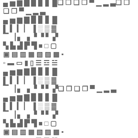
▄ ▅ ▆ ▇ ▉ ▊ ▋ █❏ ❐ ❑ ❒ ▀ ▁ ▂ ▃❏ ❐
❑ ❒ ▀ ▁ ▂ ▃
▄ ▅ ▆ ▇ ▉ ▊ ▋ █
▌ ▍ ▎ ▏ ▐ ░ ▒ ▓
▔ ▕ ▖ ▗ ▝ ▝ ▘ ▞
▚ ▙ ▟ ▛ ▜ ■ □ ▢
▣ ▤ ▥ ▦ ▧ ▨ ▩ ▪
▫ ▬ ▭ ▮ ▯ ☰ ☲ ☱
▄ ▅ ▆ ▇ ▉ ▊ ▋ █
▌ ▍ ▎ ▏ ▐ ░ ▒ ▓
▔ ▕ ▖ ▗ ▝ ▝ ▘ ▞❏ ❐ ❑ ❒ ▀ ▁ ▂ ▃
▄ ▅ ▆ ▇ ▉ ▊ ▋ █
▌ ▍ ▎ ▏ ▐ ░ ▒ ▓
▔ ▕ ▖ ▗ ▝ ▝ ▘ ▞
▚ ▙ ▟ ▛ ▜ ■ □ ▢
▣ ▤ ▥ ▦ ▧ ▨ ▩ ▪