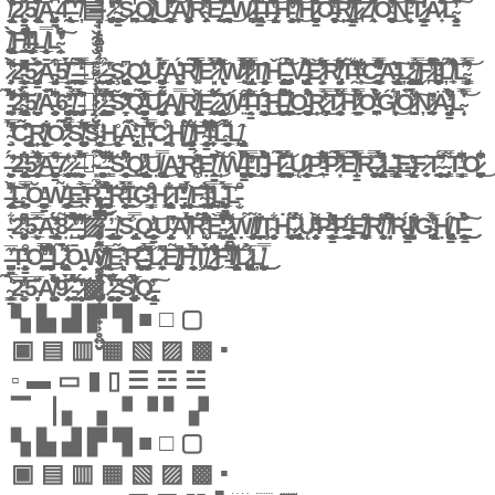
̸̢̘͎̬̯̝͙̓̔̉͗̆͝͝2̷͖̘̞̳̟̗̙̝̩͕͔̐5̸̧̧̢̮̱̭͙̼̱̘̈́͛͌̆̾̎͝͝Ą̴̧̡̬̳͚͉͍͉͔̙̖͆4̵̢̰̟͋̈́̈́̂̑͗̃͠͝ ̵̱͐̈́̓̔͐ ̸̦̄͊̃͑̏̉̆▤̶̝̘̣͇͚̻̹̒͋͋͊͊͑̆̒̈͂̈̆̅͠ ̷̡̧͖̦͍̞̼͚̗͚͚͉̦̲́͗̒̀̓̎̉̿͘̕͜ ̴͚̙͕̮̳͇̖̞̈́̉̂̓̀̽S̷̫̤̼͕̼̫̪͉̅̍̍͜ͅQ̸̧̻̹͇̙̦͙͚̎̏͗̃͜ͅU̴͈̼̖̣͇̥̗͎̫͚̎̾͑̈̂̐̄̏̓̓̌̑̀͠ͅA̸̡̦͚̜̭̣̼͎̥̩̯̙̱͒͗̒̕R̴̜̯̙̗̥͕̿̐̏̍͒̉̋̃̔͋͝Ë̸̛͇̘̲̰̠̺̭̺͖̘̗̣́̽́̽͑̂̅̈́̕ ̶͓͎͉͙̍̈́̄̿́̀͐͐̌̋̀̚͜W̷̦̪̬͛̂̀̇̚Ị̶̢͙̺̳͚̱̗̹̹̺̖̳̼̗͊̆͋T̶̢͔̗̝͍̲̔́̿̂͌̏͐͋̿̏̌̃̾̚͝H̵̛̤͔͓͕̘̮͋̔̃͊̽͌̚̕͘ͅ ̸̘̠̦̥̔̎͗͌͜͝H̷̻̙͚̯̭̣̘̪̣͉̼̳̱̰̫̏̂̍̏̑̎̉̊͗͝O̶͓͚̞̥̫̻͆̂̔̉͑̿͊̈̀̉̊̅͜͠͝Ŗ̸̛̬̭̼̣̩͇͍̝͖̳̟̘̌͐̄̈́̑͑̌̂̂̈́̍͊Į̷̪̾͗̿̎̑Z̸̜̭͕̖͉͒̄̎̂̈́ͅO̴͈̩͍͈͚̺̠̽̓̃͊́̈͘͜͝N̵̛͔͍̬͑̂̽͒̏́͠T̷͇̣̳̘̮̘̬͔͈̹̞̠̗̒̾̿́̊̓A̷̟̽̾̾̉͌́̉̑́͝͝Ĺ̴̨̧͈̙̖̮̟̜̥̳͈̓̈̀̚͠
̸̢̨̩̮̠̪͍͙̱̟̱̦̗̰͐̀̀̏̆̇̀͜͝F̸̠̖̭̹̽͗͌̏̔͒̌̎͑̂̓̾̕̚I̶̡̱̝̞̙̜͇̼̋̔̏͑̓̀̂L̸̖͔̮̱̹̩̘̞͕̘̟̱̲͉̿ͅL̴̛̜̩̭̤͑̊͊̈̔̐̀̊̐̉̓̕͠
̷̧̧͕͕͎̣̂̀̑͂̔̇̏͌̀̀͘͝2̵̨̳͇͖̫̭̘͙̊͊̇̒̈̓͂̋͑̊̊̕̕̚͜͝5̷̡̳̪̘̙̩̦̾̀̀̑̽̈́̋͝Ā̵̡̝̝͙͖͈̗̖̻͎̤͕̲͒̾̅ͅ5̸̳̩͍̲̜̀̈́́̒̈́́̓̎̌̓̆̈́̍ ̵͕͕̫̩͔̪͍̜̑̇͂͐ͅ ̶͇̗̥̯̤̟̫̣͓̙͓̘̘͌̃̿̒̃̒̋͒͘͝▥̷̧̧̧̢̩̞̟̮͔͉̞̹͊́̐̐̑̌͛ ̷͖̺͖̦̫̈́̾ ̶̧̡͈͇͖̼͈̖̥̠̭͖̻̘͐̇̇̀̋͗̔Ş̷̢̨̜͍̼̪̥͙̩̮̭̝͔͆͐Q̷̲͙͇̟̗̬͙̣͛̾̑͗U̴̮̳̼̦̲̪͖̥͙͊͗͊̌̆̒̈́̇͑̀́͂̅͐̈́A̵͖̱̫̥̯͕̮̰̩̤̤̯̩̎͗͗͛́R̸͍͚̐̄̃̿̃̽͊̿͆̉̓̔́͝͝E̷͈̣̊̈̒̂͗̽̈́̿̀͠ ̸̢̢͆͑̓̓̑͛̅̋̾̈́͌̐̍̚͘W̷̲̥̍̿͋͑́̄̒̑́͛͒̋̉͛ͅĮ̷̢̡̛͉̣̖̋͑͆̿͛̔̔͒̒T̸̨̮̝͓̗̮͈̟͍̲̼̝͔̊̑ͅȞ̵̢̡̧̜̝̟͓̞͙̬͉͉͔̣͍̆̈́͠ ̵̡͓̩̪͕̖̩̞̐̀̄͌̍́V̶̡̢̺̻̥͉͖̫̫̩͛̂͆̉̈̌͋̌̏̂̐͌̋͝͠ͅͅÈ̷͕̩̣̤͓̅̓̋͋̓͑̈́̓͊̌͑̓̚R̸̡̛͈̞̤͖̅̄͐̓̈́̄͆͋̒̕T̶̛̯͆͂͑͋̈̃̓̕I̶͎͍̔͐̾̍̏̍̐͂͑͜͝C̵̨͇̞̹̤͉͚̱͉̫̰̓̐̒̿͆͌̇͆͋̋̔̕̕͝A̶̢̯̤̹̦̝͉̣̖̫̮̩͎̠͍̒̓̑͗͐̋͠Ļ̷̢̰̣̮̥̘͓̞͍̈̒̕͜ ̸̢̖̮͓̘̲̞̮̺̪́͐̿̄̍́̆̑̆͝F̷̪̔́͒̈̇͋͗̅̈́͛͑̚͠͝͝Ī̵̧̛̼̹͕̩̝̱͔̠̺̪̼͍͚͍̑̋͂̉̍̋͂̈̾̕Ļ̸̛̼̜̄̋͋̐̔̃̍̐̀͒͝͝ͅĽ̴̡̛͓͇͈͈̩͈͓̈͐͂̏̈́̍͛̏̿͑̂͝
̵̧̺͉͕̟̠̹̟͆̀̄́̀̋̈́͌͗͌̒̃͆̕͠ͅ2̴̢̨̦̪̭͇̯͎̤͇͓̀̎͑͑͂̾̓̋̾͊͗̈̈́̀͘ͅ5̸̛̺̼̝̠̋Ǎ̶̧̨̼̰̗̹͈̦͍̱̖͋̃̾̃͆̋̑̀͑͗͑6̵̡̧̳̩͉̜͍̪̬̱̓̽̕ ̸̝̜͚͕̖̟̦̘̮̦̺̙̙̉̓̄̑̋̿͊̄ͅ ̵̡͉̦̗̮̥͔̞͖̺̰̖̊̈́͆̀̋̾̇▦̷̡͔̼̖̓̓̾̌͌͊̚ ̷̨̢̛̬̦̞̤̙͈̙̿̆̽̓̋̇͌̍ ̶̛̻͇̣͍̪͚̙͍̤͂̆̀̈́̅̍̅̚͝ͅͅŠ̷̼̝̟̍̒̔̂̔͊͗̂̌̕͠Q̶̱̻̪̳̗̭͚̦̆̽̌̎̅̎̔͐̀̓̃̾͝͝U̷̧̨̠̥͔̱͇̹͚͚͈͇̺̖͌̆̄͋̋Ą̸̘̼̬̤̺͚͇̿R̸̢̡͓͈̦͐̇̀̂̇͌E̷͎͇̫͚̹̭͖͌͌̊̅̈́͗͘͜͠͝͠͠ ̷̢̨̰͍̥͙̦͍͎̪͔̞̻́͗͜Ẃ̵͍̓̏͒I̶̘̳̖̋̅̑̐̈́̊̍͂͝T̵̛͈͇͍̭͇̫̩̤̺̰̝̈́͑́͊͐̄̄̋̽̌͑́̌͜͜͝H̶̯̦̤͍͓̩̟̺̯͕́̇͌̐͂̚ ̸̤̯̦̦̥̺͚͕̣̱͇̐͆̀̾͜Ọ̵̧̮͓̹̬̟̦͔̪͔̈́̾͋̇̈͒͜Ŗ̷̝͕͉̪̖̿̇̾̉̔̎͛͜T̷̥̯̼̼̫̩̘͕̤̞́͐̀͗̄̿̌́̈́͌̉͌̉́͠H̷̙̠̲̤̤̦̖͒̂̀͊͂̓̉̈́̓͛̿͘O̴̪͖̫̗̗̞͗̒́̊͛̉̉̐̓̍̀̇̎̆Ǵ̸͎͖̘͎̣̊́̚͜Ò̷̱̣̺̭́̀̈́̀̈́̃̃̓̈̈͋͘͠Ņ̷̧̛͉̠̜̭̂̓̈Ä̵̡̳͍͎̩̤̰̝̣̦͈̼́̓̉́̌̓̆̀͗͐͒̚̚L̴̜̣̩̍͒́̿̇͑͝ͅ
̴̧̣̱̿́̓̀͆̍̕͝͝C̵̢̺̤̟̼̻̗̟̖͕̠̮̜̽̃̃̑͛̽͜͝Ŗ̸̛̤͕͍̗̝͓̣̲͈̲̭̤͍̍̏̇̑̐ͅƠ̷̦͍̩̯͉̭̙̈̄́͌̓̍̃̈̿́̔̃̇̕S̸̠̖̫̬̰̮̬̪͍̮͈̟̙̙͆̾͗̅́̒̓̌̇͠͠S̵̛͎͕̗̻̤̯̫̹͓͍̻̬̈́͜H̵̩͎̲̹̻̬̤̥͔͈̊Ã̴̡̢̨̩͈̻̝̯̝̖̒̏̒̀̃͘͝͝ͅŢ̶̹͉͔͙̗̩͆̿̔͛̈́C̷̼͕͚̰̗͒͗́Ḩ̸͕͙̱̭̤͓͖̺̈̐́̌̚ ̸̡̧̡̛̖̝̹͖̳̻̦͓̱͙͕̄́̓̓͐̆͌̇̕F̴̧̱̮̘̖̳̥̖̜̘̰̲̘͆̓̒̎͑̅̓͆́̐̐͗͘͝ͅǏ̵̥̩̫̌̐͐̽̔́̈̏͒͆͂̅̎̔ͅĹ̴̗̲̼̟̯̫̘̮́̋̆͌̂̀͋̏̌̀L̸̢͇̺̭̝̝̻̖̂
̶̛͖̮͖̩̼̩̭̱̻̼́̍̋̈2̶̡̧̢̨̛̩͉̩̜̞̖͍̼̰͆̐̈͜͜5̷̛̖̲̮̖͕̭̰̬͋̓͂͒̋͐̓̅̈̀͘͜͝A̵̮̥̝̙̖̲̳͖̭̘̺̪̾͒͂̽̎̅̕7̷̧͕̟̮̝̖̘͇̟̰̼̔̽͛̾ ̷̫̟͇͔̟̥͙̺͕̼̱̤͂̓ ̶͉̮͕̼͎̮̈́̋̈͆̏̉͋͐͆̅▧̴͓̼͔͐͊ ̶̨̛̹͍̞̤͚̭̼͓͈̱̍͒̉̇͒̃̐͝ ̴̹͇̐͌̓̓͋̎̊̃͘S̵̭͓̻̻͍͎̼͓̯̲͙̝̫̐̈͋̈́̓͂̚͜Q̷̢̢̨̣̲͚͎͖̠͚̟͈͆̓͝Ṳ̸̡̢̢̖̮̪͕͉̖̿͜A̵̢̢̦̣̬͓̥̞̹̓̎ͅR̶̪̝̔͗̈́̊̓̓͘͝Ẹ̸̜̯̭̳̭͗̍̒̍̄̓̇͆͜͠ ̸̩̀͌Ŵ̶̨̳̱͖̖̩̝̳͓͖̳̬̺̦͓̀͋́̈́̈́͆͐́Ì̵̧̛̻̖̙͍͇̙̭͓͓̎̄͑̿̓͜T̵̺̙̠̺͙̘̜̭̉͂̇͒̉̈́̆͛͗̈́̚H̷͇͚̰̰͚̻̙̤̥̋̀̇̎͛̃͗͑̀͂̿͌̎͝ͅ ̵̨͓̹͖̫̲͙̩͉̻̺̖̮͖̈́̄͋Ų̷͙̗͕̮̘̮̬̲̣̩̝̰̆͐̽͜͝P̵̛̠̞̎͂̐̈̇͌̅̓̈̈́̕P̷͙̈́̈́͂̉̌̿̓́̌̃̀̽̍͘͝E̸̜̟̣̟̳̅̈̃̀̓̿̈̑̉͋̇͒͂̔̚R̶͈͚̜͉̮̜̬͐̅̏̿ ̷̢͙̙̘͙̹̼̮̝͇͖͔̎͊̋̈́̓̀͐̎̀̚͘̕̚L̶̢̦̩͔̝͇͓͕̻̦͗̎̈͛͠E̶̢̛͉͖̲͓̦̗̦̲̖̔͐̂F̷͍̫̥̂ͅT̴̛̟̗̣͇̲̜̼̙͙̥̯͇̮͕͕̆̽̄̈́̄̌̎̈͑͑͂ ̴̡͇̖̿͂͌T̵͈̟̣̦͇͔̏̓͋̄̄̚O̷̻̪̹̟̫̺̺͉͎̣̘̯̰̣̾͋̊͋͆̋͜
̶̨̨̢̰̝̻̱̯̼̻̇͌̓̂̀̐͜͠͠͝L̴̠̮̪̭̫͋͛̿̚Ŏ̵̳̝̻̪̲̮̔ͅW̶̧̡͇͚̻̼̗̰̩̣̝͚̖̑̏̾̃͜E̶̯̭̅̅̔̎̂̉̓R̴̫̬̦̜̳̥͌̀́͠͝ ̵̨̦͈̣̖͙̺͕͓̘̮̪̲͍̮̐̈́̀̎̈́̒̒́͆͗R̵̜̖̙̼̜̩͈̩̬̘̝͕̻̰̆̓̈́̍̍̿̈́͂͛̎̀̀̎͜͠İ̶̯̣̽G̴̛͔̻̘͇͒̌̂̐̑̄̎H̷̢͖̬͇͇͇̪̣͍̽̾̐T̵̡̛̩̫͈̫̖͙̒̔̒͊̏͘̚ ̸̭̘͈̝̱͔̲͓̫̀́͜͝F̴̛͕̩̗͇̯͂̐̽͂̏̍͘͜Į̴̡̲̪̱͖͇̘͑̈̓͐͑̌͑̿̏̕͜Ļ̵̨̘̪̳̦͎̲͚̭̈͊̀͗́͛̅͠Ľ̵̜̮͂͒
̵̖̔͋2̴̡̡͓͕̱͖̣̼̣͚̓̈͑̑͒̇̂͌͗͒̈5̶̬͖̲͕̿̄̆͘͝A̴̢̛͍͓̲̜̩͔̣͇͊̓̎̈́̈́̎8̷̤̈̋̈̃̚͝͝͝͝ ̶̛̺̽̔͋́͛̌̀̔̓͒͝͝ ̵̦͉̩̗͔̝̗͎̰̬̓̾̅̄̓͌̚̚͝▨̴̞̝̍́̑̐̓̀̿̕̕̚̕͠͝ ̶̨̧̢͎͈̠̬̲̱̗̟͙̥̤̓͘ ̸̨̬̱̻̞̙̰͗͝S̴̡̢͓̗̖͉̣͈̤̯̗̿͐Q̶̧̝̻̳̭̠̲̗̓͝U̴̮̝͔̥̝͕̜̤̤͆̕͝͠A̸͓̒͆̉̽̌̆͆̈́͝͝͠Ŕ̴̨̺̐̃̋͋͛̓̈́́̓̈́̏È̵͕͍̺̣͈̻̩̙̞̙͔͇͛̍̂̔͒͑̿̍͌̄̒̎̚̚ ̷̢̖̟̹͍͙͙̳̳͖̦̟̄̈̽̉̏̀͌͂̓̏͝Ẉ̸̧̡̲̥̭͙̻̟̦̼̼̃͜ͅI̸̞̩͇̠̬̘͊̃̐̂̈̔̔͘Ţ̴̥̮̬̼͔͋̊Ḣ̴̻̮̺̦̲̥̫̜̘̩̠͌̑́̈͂ ̷̢̨̱̙͚͉͔͌̈́̉Ų̶̛͙̗͎̩͙̝̥̮̓̓̓̎̌̀̂͌̊̌͂̎͐ͅP̶̛̛̗̤̮͇̩̱̥̙̰̳͈̯̯̉̓͆͐̉̇̓̚̚͜͝͝ͅP̶̦̦̩̯̣̠͇̩͔̮̖̐͘E̸̞͈͇͍̝̪̗͌͗͗̐̆̕͠R̸̨̹̫͕̭̝̓͌̊̍̆̚͠ ̸̘͙͎̐̐̋̌̀͌́͑̒̊̕͘R̵̖̯̝̰̳̗̳̫̥͚̠͍͕̈́Į̸̛̩̙͓̙̄͗̔̏̔̐̐̑̆G̴̢̧̢̱̪̬̱̗̗̘̗̱̊̔̉͛̈̅͋͘Ḥ̸̢̨̮̳̪̘͎͈̳̖́̋͝T̶̬̞̠͇̳̘̣͖̳͍̐͊́͗̉̋̈́͜͜͜͠ͅ
̶̧̳̳̪͈̓̋̅Ṭ̶͈̮͕̞͓͈̩̗̳͓̓̓̂̓͒ͅͅO̵̧͈͔͈̰͚͖͆̿͂̾̿̊́̑̔͘̕ͅ ̵̨̖͔̭̰̪̫̭͈̣̟̬̒̓̊̆̀͆̾̈́͒L̷̢̛͖̗̝̩̠̫̺͔̼͙͓̹̙̉͊̉̀̃̅̀͑̈́͌̕Ō̵̻̙̭̘̣̘̦̦ͅẂ̸̢̜̜̗̣͖͓̜̪̒̾͊̅̆̏̓̔̒͜͝͝ͅE̴͈̝͈͛̓̏̃͘͝R̶͈̪̻̼̞̭͇͐͑̎̈̏̆̾͝ ̴̡̥̤̲̟͕̥̂̿̂͆̄̓̀̕L̷͕̭̫͔̣̞̋̌̈͛̾̚ͅE̸̡̡̥͉̗͖̥͖̰̝͈̤̘̓̄̄̍̎̃̊̚͠F̸̭̼̖̗̜̬̌́̀̓̾̚͠Ţ̸͔̪͕̼͛̀̈́̊͜͠ͅ ̷̠̫̩͍̺̭̗͉̮̔͋̐̓͂̎̚̕F̵̼̔̌̊͒̈́̏͊̚͝Ḯ̸̢̦̠̝̹̠͍̗̞͓̘̋͆̒͌̏͝͝L̷̢̡͚̯͖̣̖̯͍͙̺̩͗̅̀̉͑̓Ļ̸̨̥̖̼̬̞̦̙̙̺̭̿̽̇͜͜
̴̧̫͇̣̳̗̍̍̿̃́̀̀́͝͝2̵͍̮͚̾̓̅͝5̴̞̣͔̌̅̽̈Ą̸̧̟̹̯̮̱̫̩̙̤̬̱̎̉̈́͋̎̾͆̏͑͘͝ͅ9̷̙̥̟̯̞͂̂̍̌̈́̀ ̵͔͍͔̯̲̭͖͇͔͓̉́̊̌̈́̈́̉̌́̈́̽̄͋͜͠͝ ̷̻̈́̑̔̓̂͜▩̷̨̧̡̮̜̝̦̟̹̥͍̮̓͗͌̔̐́̀͗̂͌̊̇͠ ̷̮̥̝͚̖̣͍̟̟͓̙̯̬̐͛̒̌͒͝ ̶̧͍̮̞̹̼͉̻̣̘͕̰̌́̀̒̃̂S̸̡̡͖̰̠̙̠̫̻͙͚̦̦̻͋̀̋̀̅͋̐͗̉͑̅̊ͅQ̶̢̗̥̘̳̗͙̦͕͓̑̓͠
▚ ▙ ▟ ▛ ▜ ■ □ ▢
▣ ▤ ▥ ▦ ▧ ▨ ▩ ▪
▫ ▬ ▭ ▮ ▯ ☰ ☲ ☱
▔ ▕ ▖ ▗ ▝ ▝ ▘ ▞
▚ ▙ ▟ ▛ ▜ ■ □ ▢
▣ ▤ ▥ ▦ ▧ ▨ ▩ ▪