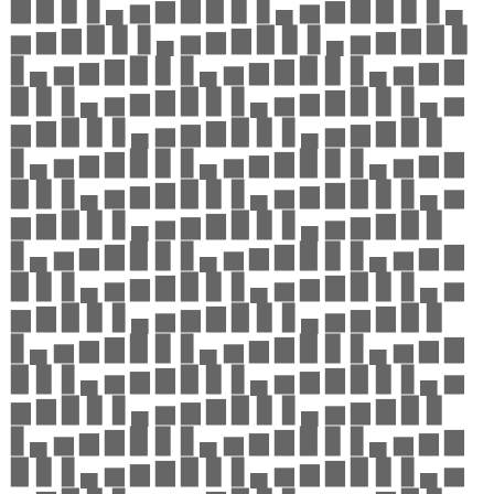
▇ ▉ ▊ ▋▄ ▅ ▆ ▇ ▉ ▊ ▋▄ ▅ ▆ ▇ ▉ ▊ ▋▄
▅ ▆ ▇ ▉ ▊ ▋▄ ▅ ▆ ▇ ▉ ▊ ▋▄ ▅ ▆ ▇ ▉ ▊
▋▄ ▅ ▆ ▇ ▉ ▊ ▋▄ ▅ ▆ ▇ ▉ ▊ ▋▄ ▅ ▆ ▇
▉ ▊ ▋▄ ▅ ▆ ▇ ▉ ▊ ▋▄ ▅ ▆ ▇ ▉ ▊ ▋▄ ▅
▆ ▇ ▉ ▊ ▋▄ ▅ ▆ ▇ ▉ ▊ ▋▄ ▅ ▆ ▇ ▉ ▊
▋▄ ▅ ▆ ▇ ▉ ▊ ▋▄ ▅ ▆ ▇ ▉ ▊ ▋▄ ▅ ▆ ▇
▉ ▊ ▋▄ ▅ ▆ ▇ ▉ ▊ ▋▄ ▅ ▆ ▇ ▉ ▊ ▋▄ ▅
▆ ▇ ▉ ▊ ▋▄ ▅ ▆ ▇ ▉ ▊ ▋▄ ▅ ▆ ▇ ▉ ▊
▋▄ ▅ ▆ ▇ ▉ ▊ ▋▄ ▅ ▆ ▇ ▉ ▊ ▋▄ ▅ ▆ ▇
▉ ▊ ▋▄ ▅ ▆ ▇ ▉ ▊ ▋▄ ▅ ▆ ▇ ▉ ▊ ▋▄ ▅
▆ ▇ ▉ ▊ ▋▄ ▅ ▆ ▇ ▉ ▊ ▋▄ ▅ ▆ ▇ ▉ ▊
▋▄ ▅ ▆ ▇ ▉ ▊ ▋▄ ▅ ▆ ▇ ▉ ▊ ▋▄ ▅ ▆ ▇
▉ ▊ ▋▄ ▅ ▆ ▇ ▉ ▊ ▋▄ ▅ ▆ ▇ ▉ ▊ ▋▄ ▅
▆ ▇ ▉ ▊ ▋▄ ▅ ▆ ▇ ▉ ▊ ▋▄ ▅ ▆ ▇ ▉ ▊
▋▄ ▅ ▆ ▇ ▉ ▊ ▋▄ ▅ ▆ ▇ ▉ ▊ ▋▄ ▅ ▆ ▇
▉ ▊ ▋▄ ▅ ▆ ▇ ▉ ▊ ▋▄ ▅ ▆ ▇ ▉ ▊ ▋▄ ▅