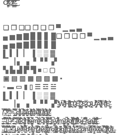
Ơ̷̢̧̨̡̮͚̖̖̩̩̼͚̞̙̹̣͕̳̙̟̬̟̜̤̝͚̘̰̻͍̻̭̤̘̮͓̩̂̔́̈́̆̈́̾̒͌̆̋̉̒͆̑̆̾͗́̉̔̊̀͂̔͊̒̿̈̍̈̎̇̋̄̀̽̆̋̍̈̑̄́̋̃͐͋̃̓́͐͑̈͐̒̐̀̒̇̄̅̄̈̚̚͘̚̕͘͘͜͜͠͝͝͠͝͝͝͝Ø̷̨̧̡̢̨̡̛̛̱̫̼̟̬̤̦̟̘̟̬̠̥͉͓̠̯͓͍̮̠̰͉͎̪̝͙̭̮̘̟̯̭̩̙̘̞̳̺̜̬̭͔̳͔̩͚̭͉̫̥̥̜͎̝̆̓̐̽̂̇́̈͑͌̾̃͋͂̄̾͛̈̊̽̑̎̎̐̈́̎̓̓͐̓́́͐̾̾͆̽́̽̌͑̓̌̓̈́̽̓̈́̈́̊͂̀̀̊̓̒̋͑̆̓̔̊̚͘͜͝͝͝ͅˆ̶̨̢̡̢̧̨̛̬͍̮̠̻͉̟̬̙̦̭̙͖̹̮̰̰͓̻̹̩̣͔͕̱̬͎̪͍̣͈̰̰̹͕̫̝̹̰̪̰̭̯̜͕͚̖͈̺̺̲͕̮̦̗̙̗̙̳̥̪̹͉̹̼̜̝͓̭̟͙̇̊̎̀̇̓̾́̅͌̑̎̃͆̓͒̾̓̿̎̏̀̌̅̋̈́̓̈́̾́̂̾̎̓̏͊̾̌̃̄̌͐̾̇̉͐͐̔͘͜͜͜͜͝͝͝͠͠͝͝ͅ
❏ ❐ ❑❏ ❐ ❑ ❒ ▀ ▁ ▂ ▃
▄ ▅ ▆ ▇ ▉ ▊ ▋ █❏ ❐ ❑ ❒ ▀ ▁ ▂ ▃
▄ ▅ ▆ ▇ ▉ ▊ ▋ █
▌ ▍ ▎ ▏ ▐ ░ ▒ ▓
▔ ▕ ▖ ▗ ▝ ▝ ▘ ▞
▚ ▙ ▟ ▛ ▜ ■ □ ▢
▣ ▤ ▥ ▦ ▧ ▨ ▩ ▪
▫ ▬ ▭ ▮ ▯ ☰ ☲ ☱
▌ ▍ ▎ ▏ ▐ ░ ▒ ▓
▔ ▕ ▖ ▗ ▝ ▝ ▘ ▞ ̵̡̡̡̲͈̙̖̤̲̺̽́̈́̾̒̑̃ͅẀ̵̛̺̥͕͕̙͒̏͗̃̋̇͌̎̓̈́̍͝͝H̸̨̡͇̮͖̯̻̤͇͔̲̊͊͌͋̊̀̋̈̐̍͗I̵̢͊̈͐͜͠͠T̷̨͔̘͕̱̰̩͚̉͊Ě̸̢̹͕̮͚̺̳̔̀́͊͐̄̀̇̇̚ ̷̼͔͍̗̯͉̪̼̮̼̳́͑͗͂̂̾̕͠͠S̷̡̡͉̰̝̬̥̲̖̮͚͕̰͎̿̌͂͊̂͐Q̷̢͔̞̘̝̩̻̲͊U̶̡͙̫̮̻͔̭̙̝͛͌͑̀̽͒̒́̑͌͑̔͘͝À̸̢͔̥̻̬͍͖̞̏͂̃̈́̾͒͑̄̃̒͒͛̚Ȑ̵̛̺̤̌͒̐̓̇́͐͒̄̕͘͠ͅE̴̠̳̤̩̰̲͑̔̌̇̀
̸̛̥̇́̉ ̴̧̧̏̈́͋͌̌̂̅́̀̅͆̈́ ̷̛̘̥̆̐̈́̀̎̒͘̚͝ ̴̨̨̛̬͎͔̐̿̑̓͂͗͒͘̕͘͠ ̵̹̯̥̄̂̓̉=̵̡̤̜̘̥̣͍͓͈̿͛͆̚ ̶̧̡̡̡͕̖̯̗̣̬̰̽̿͌̉̃͗̍͗͊́̋q̴̡͈̤͕͓̻͖͎̼̼̜̞̘̱̈́̈́̈́̊̈́̎̈́͊̔͌́̕ų̶̛̘̟͚̘̟̥̭̫̥̈͆̃͐͋̈́́̄͊̾̀͠͝ą̶̱̗͈̼͍̝̰̺͙̻̘̅̓͋̋̆d̶̛͇̪͇͇̻̱̯̩̣̻͔̀͗̌̈̽͋̄̔̌̑̍̒̚r̸̹̟̥̰̟͊͋͗́͋͝a̶͕̯͌̽̈́͑͌̀͘t̸͙͇̣̰͍̪͉̗̞͉̲̖̟͍͆̀̄̿͘͜͠͝u̷̙̺͎̟̗̩̯͎͍̖͕͇̓̀̀̔́̉̅͊͜ͅr̶̨̢̯̱̰̯̯͓͈̺͍̠̥̒͌͂̔̈́̀̀̓͐̄̄̇̕͝͝ȩ̴̙̯̬͉̠̠̞̙̮̞̈́̒̈̅͌͌̕
̴̡̨͇̝͉̙͕͖̥͕͚̄̽̍̋̔ ̶̯̱̯̌́͑̓͆̉̐̇́͛̓͗͠ ̸̢̗̞́̃̓̅͑̚͜͝ ̸̱̩̘̹͍̲̖͍̟͎͚̈́͂͐ͅ ̴͍̤͋͛̆̀̆̇̈́̎̇̂͊͠≠͇͖̰͍̱̦̪̫̥̟̘̐̋̒͗͐̏͜ ̵̯͕̻̣͖̄͑̌͗̃͌̚͠͠͝ả̴̟̼̟̥̫͂̃̾̑̊̒̏̈́̔̕l̴̺̙̙͇̱̉̆͐̄̚͘͝c̸̨̦͓̺̱͕͙̹̱͇͉͚̳̞̞̓́͋͑͂ḣ̸̪͓̿̈̔̋̓́̒̓͒̓͛̍̚ę̶͙̹̘͉̟̤̹̳̻̘͖̞̪͑̂͌̀͋̅͘ͅm̴̢̨̥̬̱̺̃̃̈́͐̒̇̈́̀î̴̬̺́̈́̌̒c̸̙̰̯̦͎̦̖̞̝̹̯̮̀̀̓̓̌̒̾̃̉̚a̷͚̟̳̗̭̮͊̂́̿̒̅̈́̑̒͑̚͘͝l̶̤̯̖͛͊̀̕ ̵̡̪̟̝̭̙̯͇̐̓̿̓̅͋̓͜ͅs̵̹̳̻͙͕̮͉̬͈̭̉̾͝ý̸͔͔̝̥͉̘͈̥͓͛̐͌̄͑́͜m̵̡̨͇̳̲̥͚̼̰̯̻̋͜b̶̨̳̤̳̤̼̭͍̰̥̟̩̰̣͖̂̓̄́̈̓̀̉̂̇̀̃̎̀o̸͔̠̰̼͉̙̺͒͐̒͛ļ̸͇̯̗̯̗̬͕̳͈͈͒͗̊̑̈̽̃̈̍̄̎́̕͠ͅ ̸̨̧̲̱͍̬̹͇͈͕͆̒̕f̸̛̗̲̰͆̐́̇̇͒o̶̡̠͔̭͎͋ͅŗ̴̦͇̳̹̐͛̐̄̽͆͒̄͒̕ ̸̝̩̞̹͌̆̈́̓̓̂͗͒ş̷̲̤̰͙͖͕̼̹̫̫̹̦͈̪̊a̵̧̨̫̲̙̭̪̭̤̰̮͇̪͆͗͜l̷̢̢̗͖̭̗͇̀̑̒͆̊͛͜͠t̴͎̲̘̟̩͖͕̦̩͕͙̱̔̀̾͋̐̕͝ͅ
̵̰̫̰͇̟̹̜͎̯̘̣̎̐̿̾͐̆̐͐͠ ̸̢͉͖̜̬̰̥̤͚͈̈́́́͊͐͝ ̸̨̧̡͇̺̪̝̼̯̺̙͕̫̈́̈͌̚ͅͅ ̶͎͉̫̘̙̎̀̌́̑͐͗̚͘͝͝ ̴̹̥̠̟͇̮̰͚̖̤͓̗̪͈͛͗͆̉́̓•̶̨̛̻͇͖̔̍̋ ̶̡͇͇̘̖̦͖̤̘̟̘̜̣̘̂̾͌̃͒̈͘u̷̢̡̙̮̤̝̘͐̏s̴̛̻̻̒͒͂̌̑̅̈́̀͊͝͠͠é̴̱̗͓̗̼̗͇͒̏̈́̈́̈̿͒̿͂̀͂̈́̕d̷̞̦͉͐̋̍̓̋̓̍̈ ̸̯͠i̴͎̫̱̱̜̘͕͉̜̪̳̼͍̩̍̀͂͛̀̉͘n̴̩͙̹̯̠̺͖̘̠̞̘̠̈͗̏̒̅͌̿͘̕ ̷̛̟̭͇̯̘͔̤̫̦͈̼̋̇̀̋̕̚a̷͚͎͐̋̏͑͒͠ş̷̡̞̺͇̭̠̼̳̬̪́̔̊̓͋ͅt̶͖̖͇͎͈̼̠̗̮̲̼̙̝̘͔̀̊́̈́̊̑̎̑͐̆̕͝r̴͉̊̇̔̊͊͛̑ǫ̶̨̢̖̼̙̖̙̥͉̙̿̓̚l̸̨̡̨̛̪̼̮͉̭̘͇̣͕̤̝͐̊́͒o̸̮̙̥̹͍̠͐̋̏̚̚g̴̨̘͙͍̼̥̖͖̳̜̰͓̎́͒̕̕͝ì̵̞̺̘̹̪̠͍́̉̉͋̄̎͂̽̿̒̕c̸̛̛̤͓͇͖̝̮̥̥͎͌̆͒̆͜͜a̵͍͖̝̞̼̘͇̯͋͒͘͝l̷̻̞͐ ̷̢̧͉̰̹̗̲͖̠̬̟̣̅̿͆̽͒͐͜͠c̵̢̧̗̞̱̘͇̯̙̙͙̰̍̄̋͗̍̈́̂̈̔̿̏̆͜͠ő̶̯̒ñ̵̲̮̲͎͗t̴̢̛̗̫̮͖̫̰̾̆͐̾̀̎̾̃͒̿͒ẽ̴̛̘͓͓̳̿̋̆͒̃͘̚͝ẍ̷̱͈̲͍̰́̌̇͊̌̆̆̈ͅt̶͉̼͈̥̮̜̘̲̆̇̅̔̈ͅs̶͚͖̠̈́͋͋̍̆̇̓́̈́̿́͘͜ ̴̧̢̛̰̮͕̠̪̰̞̱̞̩́̈̄̈̾̈́̓̏̈́̚͜ͅf̸̳̒̊̅͂͌̈́̈́̉̅̔̕͝ǫ̴̨̯͍͇̦̫͂̎̈̾̄̾̈́̈́̆̑̈̔ř̶̼̯̘̱̝̺̫̲̥̲̠