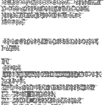
̵͖̇̍̎s̷̺̽͌ḩ̸̩̬͆̈́i̸̧̤̤͛͋t̶̗̟̋ ̵͈̪͖͒f̷̧̭̘͑̾̇ò̴̩͇̓̈́r̶̲̓ ̶͎̏̽s̴̼̃͊̚u̶̳̻̫͆̈r̴̹͌̒e̸̼̤̣͑,̸̡̛̋͝ ̸̠͊̿̑͜y̴̭͐̑ỏ̴̧͎̬͗̎ü̷̞̝͠ ̴͇̊ͅc̴̙̤̓͠ǒ̷̟̈́u̵̱͈̞͛̿̚l̷͈̰̱͗̃͌d̵̗̈ ̷̢̯̓s̷̢̩̣̈́̅̽a̷̗͝y̸͙͊̄̆.̵͖̾͝...h̷̢̼̦͉̗͙̱͍̣́̕ò̸̲̮̣͔͔͚̦̪̳̞̉̎̒͠n̵̡̡̪̤̦̞͉̔͜ͅe̸͓͈̱̔͐͊̌̓s̸̼̙̱͕͚̓t̴̥͇̹̪̉̍̈́̎̑̏l̶͇̄̈́̀͌́͝͝y̵͓͓̩͉̼̻̲̫͊,̴̡̨̨̲̹͙̩͋̀̿͗̏̀ ̷̩̺̱̰͙̍̍͜i̵̘͍̲̭͉̮͓̼̔͛͠͠f̸̪͖̽̈̈̃͊͠͝
̴̭͙̬̪͉̯̬̀̔̋̓̃ͅi̵͇̭̮̖͖͍̚ͅͅ'̶̣̽͒̄̈́̈̅m̴̫̯̄̈̈́̓̌͘͝͝ ̷͎͛̍̅͛͑̒̕b̴̫͙̗̜̱̉̅̃́̄ē̶͇̭̋̉̌̿͂i̷̙̱͊n̷͖̭̱̖͎͘ğ̶̡̻͙͛̓͗͐̋͘̕͠ ̷̧͚̯́̈́͑h̷̟̺̀͆̐̐̀͑̐̊ȏ̵̪̳̖̌̅͒͋̔̾̓͠ņ̷͑̏̈́͛̀̅̈́̓̏̒ę̵̠̰̍̇̃̓͠͝ș̸͚͇͙̣̖͔̟̱͍̓̍t̸͍͔͎̦͊̿͛ͅ ̷̹̗̀̊́͆͂̅̇͝a̶̺̪̼̝͚̲̱͕͐͋̚n̷̗̦͉̱͈͆́̓̅͐͜ͅd̷̲͕̣̰͉̱͉̻̣̻̄̑̂͂͂̈́ ̵̯͉̠͔̮̗̱̬͗̓̈i̴̡̢̘̳̗̞̭͙̒̑͌̒̄̕f̴̡̣̮͔̦͙̂͌́̐ ̸̰̠͑͘͠͠t̸̼̗̹̤̮͙̘̯̉̌h̴̠̏̅̀̇͊͛͆͊̚į̵̠̩̔̃̈́̑̃͒s̸̛̛̺̈́̄̂̇͠ ̴̬̗̿́i̷̭̹̋͜s̴̱̯̥͔̎͗͆̿̑̂́̚ͅ ̴̬̇̀͐̽̃͌͝a̶̢̖̖̬̘͓̦̘̩̎͠ ̴̧̬̹̩̮̩̺͕̠̍̇̇͊̆̎͘s̷̢̛̪̙̲͗̊͋͐̾̔̚͝͝a̶̻̽́̓͘f̶̧̤̹̦̊͆̊̿̄̃ͅȩ̴̨̗̝̦̪̺̭͗̅̊̉
̴͕̳͙̙͕̩̜͍͆͐͊̓̑̇̐̚s̸̨͍̦̫͔͓̠̝̣̐̅͐̏̊͋̾͜͝͝p̴̛̹̼̭̼̞̼̔͊́́̋͑͛͠ą̸̢̡̳͚̫̟̀̎̋͜c̶̛̫͇͕̑̆̉͒̅͛̅ē̷̦̬̥̰͙̽,̴͎͊̃͌͑̊̇̎͗̋̀ ̵̨̯̤̜͖̪̱̱͙̯͛́͂̄̇͠ḯ̸̝͛̀̀̀͠'̵͓͈̗͚͖̣͎̠͚̅͂̽́̍͛̽̓͆ͅd̶̫̰̗̥͛̿̉̃̃̈́̽̏͗ͅ ̶̡̹̲̘̣̠̥̈̂̽ḻ̵̢̡̺̠̯͖͍͊͑̒̊̔̅i̴͖̰̯̜͖̠͔̣̝̪͋̅͘̚͠͠͝k̶͚̞͇̹̝͒̉̅͜e̸͈͈̭͔͙͙͝ ̵͚͕̰̜͖̭̯̳̃̒̌͛̍̚ẗ̸̢͇̮́͗͊̎̊̉̔͗o̷̟̊̃̎̈́̃̆̒͂̇̚ ̴̨̛͔͉̺̳̫̹͔̝̃̓̓̑̄̐̌̇͠t̷͕͖͍̥̲͍͈̐̓́́͘͠ą̴͓̈́̋́̓̾k̵͖̿̾͒͋͐̐̄͂̐͝ē̵͕̞̥̽̽́̒̋̂͠ ̷̡͉̻̩̞̣͔̮̠̈̒̾̈́̂̚t̵̡̰͔͈̣̼͊̎̇̿h̸̬̙͕̓̇̔̈͒͊è̴͖̄̏̅͗ ̷̬̔̓̄̓͌̿̋͋͝͝t̴͕͖̖͓̐̅͆̔̎̀̀̚͜ͅi̵̠̥͒̍̒͋̿̐m̵̰͖͎͉͇͒̿̽̅̓e̵̫̪͕̪̣̘̗̝͎͌ ̷̛̫̱̈̕t̵̤͖̭̄̈̓̊̔͘̕ỡ̷̬̟̻̬̩̋̀͑͛̅͝ͅ
̵̧̛̠̈́͑̓̒͠ḍ̴̘̯̠̐̽́̑̓̿̅̓̑͝i̷͈̾ś̴̖̲̀̽͂̎͂̌͝c̵̗͛̊ͅļ̵͔̓̔̋̾̊̑͘̕͘o̵̧̟̳̬̖͙̟̽͂̄͛̋͛͝s̷̬̪̀e̴̛̖̭͕̬̗̳͍̝̫̣̎̉͘ ̶͚̑̿̈́̃͌̕̚͝͝
s̸͚̾̓́̎̀̋̀̍̀̿o̷̤͕̣̹̲̳̭͚̿͐̋̐͝m̴̧̘̪̖̲̱̣͖̾͌e̸̢̧̖͎̠͈͍̗̓t̴̡͍̺̤̰̜̺͆̓h̸̻͎̗̑̌̍̕ĭ̸̬͉͑͐͂̋̿̄̈́̄͝ń̷̨͈̪̗̝̀̌̽̈́̀̈́̕͘g̸̫̳̖̪͊̋͑̕ ̷̨̦̦̟̅̀͊̌̋̏̎̕ͅą̴̝̺̭͎̝̀̈́ͅb̸̛͖̹̗̞̥̹̝́̈̽͊͒͛̚͝ơ̶̳̮̮̄̄̌͆͋́́̒͘ụ̶̼̣̪̪̗̘͎͈̙̿̽͝t̴̺̣̩̠͖̩̬̗̂̑͗̉̀̌̄́̌ͅ ̸̧̰̞͍͍̬̺͗͊̋̉́͛̆̒t̵̛̩̼̜̫̲̻̙͈̮̗́̒͂͂̿̒̾́͝h̵͚͚̀̈́i̶̦̤͋s̵̺̦͎͔̳̄̅͂̐͂̑̄̋̊͘͜ ̵̧̠̮̪̜̝̱̍̒̀͐͘͝ͅṕ̶̛̞͖̠̦͓͙̞͕͒̓̂͆̕r̸̥̹͍͍̈̿̎̍̂́͊o̷̥͚͗̎́̆̒͋͐͌̌͝j̴͍̩̜̙̏͝ȩ̸͙̺͇̿̈́̓̀c̴̫͔̭͕̭̲̲͒̈͜t̵̬̣̲͋̊ ̷̡͎̦͍̹͍̻̦̓̈̄͜ą̵̨̭̣̦̫͑̊́̄̍̓͌̈́̓̑n̷̡̠̹̞̺͎̙͚̬̣̈́̔̔̄̚͘d̶͔̓̂̓̕ ̵̡̨̛̠͈̖͔̗̙̞̽͆̉̄á̶̦̳͝͠ḅ̴̡̖̫̟̳̲̬̑͋̉͑̐͠ó̶̢̭̫́͝ȗ̴̹̓̾̎̀̀̈͐̕t̶̪̝̞̳̫͕̟̟̱͙̔͛̌̅̿͐́̓̈͑
̸̨̯͍̰̭̰̈̂̓͂̋͒̈̿m̷͇̱̦̺̬̥̬͋̕y̴̛͎̟͍͙̣͇͔̲͆̑̈́̂͝ ̵̛͖̻̗͎̳̰̪̍͐̉̑̃͘̚l̴̮̣̤̱̔͌̽̔͠i̶̛̬͍̋̑̒͂͝f̵̧̨̫͕͓̟̣͉̦̘̉̃͋̒͊e̵̦͚̣̜̪̠̟̊̈́̓̆̇͛
̴̢̪̞̇͗͆̆̀̊̓́̚͘i̶̹̻͖̱̺̙͉͈̳̐̒̈́̾͂̆̈́̆̍ͅṅ̸̢̝̘̈́̃̍ ̸̖̺̭͓̖̀̿̆̕͝
g̵̨̮̘̈́͌͛̐͘e̴̯͓̪͔̿̓̄͑̔̓ǹ̷̛̗̓̀̕͝é̶̡̛̪̱͐̋͆ȑ̵͚͖̪̮͎͚̠̾͗̕ͅä̶͍̻̂͗̀̿̕͘l̴̮̖̫͎̼̗̮̊
∫̴̣͓͕͇̠̔͐͛͋̈́̊̈́̇̎̐̅͊̒̏͂̅̽̅̏̾͑̏̾͋̎́̾́̂̍̓̐̉͠͝͠ͅ∫̸̨̢̨̧͍̘͕͔̹̭̩̩̖̠̼̫̰͚͓͇̘̰̠̜̳͎͙͚̼̪̱̖͎͙̬̘̳͙͙͓͚̬̦͓͉̰̱͔̺̦͎̦̜͎̝͉̺͉̔͂̆̎̋̽̇̉̍̔̀̆̓̿̓̆̃̔̉͊̓͜͜͜͝˚̶̧̨̛̖͍͓̪̑̉̎̎̍̂̐́̉̌̈́͐̒̽̀̈́͑̇̀͐̏̒͆̐̀̓̃̾̊̊̂̒̀͒͐̀͌͒̅̉͆͌̑̿̊́̚͝͝͝͝∆̷̧̢̡̡̨̢̡̡̛̛̛̤̼̥̘͓̯̞̞̫͓͕͇̺̯̩̻̻̯͉̯̗̖̻̻̩̞̙̱̻̣̯̞̫͍͎̫̭̭̻̻̯̤̭͖̠̭͍̝͖̳͎̤̍̈͆͊̓̃̓́̈́́̒͌͂̊́͌͂̐͒̂̃͗̄̌̊̓̓̊̔͊̆͋̃͒͂̓̊̈̑̏̌́̌́̃͑̂͌̌͌̆͂̾̀̔́͌̓́̆͊̓̔́̒̉͂̓̈́̿̕͘̕̕̚̚͠͠©̸̟͇͍͍̹̓̍̀̊̒͗̎̋̽̆̓̈́́̊̓̀̽̚©̴̧̧̧̨̢̛̛̰̠̤̥̹̙͕̣̖̟̫̟̯̖̼̬̲̦̥̙̦̳̠̝̩͙̯͙̬̘͉̟̳̘͉̮͓̤̄͑̑̌͗̈́̐͐̽́͗̐́̎̓̓̄̋̂̏̂͂̂̽̄͋̏̀̌̈́̃͊̊̃̆̆͐͗̀̔̾̾̇̔́̒̉͐̓̀̎̊̓̑́̃̈́͊̾̐͋̓̃̀͐̆̐̊̆̅̓͒̔̚͘̕̚̕̚̚̕͝͝͝͝͠͝ͅ¥̴̛̛̖̼͓̬̻̻̱̳̦͖͉̮̱͉̮͙̭̠̥̞̗̤̻̖͖͎̯̣̣̠̘̜̮̩̥̰̥͔̣͔̜̩̰̳̮̠̏̃̑̽́̎̅͊͌́̂̇̎͂̈̕͜͜͠͠¨̵̢̢̢̡̧̧̧̰̦͚̠̱͕̭̹̼̬̙̭͖̳̬͉̪̲̙̖͈̳̤͙͍̖̬̱̰̳̯̠̲͔͓͉̜͍̙̘̩̰͙͖̯͚͔̪̱̥̮̞͇̠̥̤͎̹̰̖̹̠̙̣̈́̔̐̄͌̊̑̑̿͊̽̇̐̏̊̽̿̚̚͘͜͝ͅ©̴̢̨̨̡̢̛͉̰̞̝͕͔̼̻͙̖̱̯͔̱͓̘͈͙͓̼̪̭̣̼̭̭̱͓̰̥̦͕͍͚͚̰̳̰̺̳͕̼̠͙̦̘̜̦͍̦̥̻̭̘͉͔̲͇̞̪͉͈̠̲͉̱͈̰͕̱̞̪͓̜̊̓̑̓͌̔̏͒͑̃̏̃͗͗̍̅͑̿͂͑̒̒̆̆͆̓̓̌̓̃̌͒̌̔͗͐͌̽̅̅̍̅͑̍̈̾̾͊̒͋̀͐̒̍̄̽͗̾̂̚͘͘͜͜͠͝͝͝͠͠ͅ¥̷̛̭̝̗̝̪̞̈́̏̈́̐̋͋̔̆̋̎̐̀́̎͆̈́̀͂̎̔̐̈́̈́͋͋͒̈́̌̐̇͐̽̽̿́̈́̀̓̃͘̚̕̚̕͝͝͝¨̶̡̨̡̲̤̬͍̣̣̦̗̳̩̯͓̲̤̗̪̠̝͎͍̫͈̣͇̯̦͔͉̻̙̹͔̹̥̠̭̲̟͕̦̖̳͉͍̰̟̳͕̝̥̖͇͉̣̪̟̘͕̩̮̝̠͎̱̼̔́̂͗͒̍̿͂̀̍͛͗́͗͆̇̾̈́̎̂̌̾͂͆̓̾́́́̀̌̈̈́̌̄͂̔̔̅̆̆̒̈́͗̈́̓̀̍͌̍͆̌̅͊̄͗͒̌̓̚̚̚̕͜͝ͅͅ†̷̨̨̛̛̰̠̖͈̣̜̜̥̿̈́͒̔̓̅̀́̑̎̇͌͆̂͆́̓̎̋͌̐͊̀͋͒̉͆̆̃̋̃̾̏̒̂̀̅̏̇͂̏̀̔̽̒̀͂͂̏́̈̅̈́͊̂̉̈̊͗̀̔̄͐͐̓̄̉̅̐̊̀̿̅̏̚͘̚͘͘͜͠͝͝¶̴̡̧̧̗̜̯̟̩̲̳̙͖͔̻͈̩͖̗͎̮̟̰̑̓̄̾̈́͆̈̃̆̋̄́̈͗̀̎̐̆͂͊͐͛̓́̚͝͠͠͠§̴̢̘̼̼̜̳͈̝̜̰̼͎͇̣̗̄̉͊͌̿͑̈͂̓͂̈͊̑̆͐́́̅̆̊̐̋͌̂͌̽́̌͗͌̀́͌̔̿͐̒͂̕̕͝͝͝®̵̢͉̯͙͚͖̤͉̦̬͎͇͇͎̄̎͆̓̈́̈̆͊͌͒͒͘͠͝͝͝͝ƒ̴̨̨̛̛̘̥̭͉͔̱̙̯̹̜̹̘͕̤̪̗̙̻̪̩̮̤̭̙͉͔̭̘̣̩̜͆́͛̄̈̌̾͋͗͑̽̀̉̆̇̊̈́͛̉͋̀͛̑͆̋̊̓̈́̈́̿̐̈́̈́̌̃͊͗́̿̌͊̔̓̿͒̎̕̕͘̕͜͜͠͝͝͠͝ͅͅƒ̸̧̢̢̨̢̧̡̥̼̲͕͕̰̮͚̪̰͎͚̘̗̪̟̦͇̩̮̱̯̩͓̦͖̣͓͓̱̮͖̱̤̠͎̰̠͔̀̈̀̀͌̀́̂̑͋̈́̄̅̈͆͊̓̑̀̋͊͌́̔̇̂̄̍̒̓̉̐͋̽̌̅̅̐̃̃̂͛̍͌͆̓͂̂́͂̃̚̚̕͜͠͝͝͝∆̸̢̨̪̱̫̩̻̗̣̜͈̦̘͔̼̠͑̓͑̈́͊͛̽̋́̊̆́̒̓̾̈́̑̒͛̔̓͌̋͗͐̐̓̑̓́̍͗̀́͋͛̇́̓͗̉͂́̐͋̔̈́͂̊̓͘͝͝͠͝͝͝͝˙̷̡̢̨̪̹͔͈̜̥͉̹̩̺̱͉̼̭͍͉̤̙͇͈̱͙̪̣̞̙̠̘̪͌͐͋̔͆̀͒̌͂̎̆̈́͑̑̇͂͗̀͛̚͜͠͝ͅͅ©̵̡̢̢̢̧̨̡̨̛̛̛̛̛̤͎͓̫̰͔̰̟͈̣͖̺̦͇̦̤̭͙̖̼̥̟̞͉͚̭͍͎̻̘̯̪̯̬̫͖̱̭̘̠͍͚̰͕̙͓͓͉͕͖̪͖̗̦̻̝̣͔̹̻͙̠͕̤̪̤͇͈͎͔̙̻̯̈̈́͌̓̇͑̅̾̀̒̄͌̅̉̃̄̒̏̓̿͛̆̀̈̔̅̈̄̐̾̋̏͌̏̀́́͆̍̂̑͛̓́̐̉͗͑͑̽̂̌̿̂̃̈́̎͛̾͂͐͂͂̒̿̿̐̓͘͘̕̚͘̚͜͝͠͝͝͝ͅͅͅͅͅ˚̸̧̢̨̧̢̛͍̣̦̱̗̞̤̥̝̱̝̭̥͎̰̻͈̳̟̹̳̤̝͍̙̜̺̰̦̭̣̰̤͓̟̙͎͓̠̝̜̜̞͉͕̞͕̣̮̺̹͔͇͓͕̫͉͈͓̳͔̺͍̮͇̰͚̳̹͈̤̤̠̦͚̭̱̞͈͌̔͒̿̐̔̉̍̄̌̈́͗̀̈́͊̉̇́̑̃̀̄̿̀͊̅͜͝͝͝͠͝ͅͅͅ˙̷̡̨̡̢̛̛̱͈̹̠̼͖̲͓̝̥̝̯͓̺̤̮̥͖̱̗̜̩͉̺̝̟̖͈̲̙̞͍͔̪̒̊̂̎̎̈́̂̇̒̃̍̽̈̐͗̈̀̈́̅̌̂̅͒̎͆̐̒̈́̂͒̈́̔̈́̈́̂̆͐͑͛̍̊̋̔̾̐͐̀̒̃͒̊̓͌̒̂̀͐̐͂̀̅͋͑̈́̍͊̆͂̀̚͜͜͠͝͠͝˚̵̧̢̨̯̫͓̮̲͉̭͈̻̻̘̹̝̰̫̬͓̤͔̪͚̣̦̗͈̯͎̺̹͇̗̟͍͎̮̣͈̠̤̮̣͙̙̼̮̼̤̮̙͔̥͈̭͇͖͖͇̭͖̟̃͊̿̑̃͂̽̀́̅̄̅̑́̌̎͆͂̎̅̋́̚̕͜͝ͅͅ∆̶̧̛̛̱͚̠̱̬̥͉̫͙͚̎̓̀̄́͛̌̅̍̿̋͂͒̍̑́͂̉͛͊́̽̑̌̈́̏̌͑̆͂́̿̄̐̔͆̓̏̃͒̌̀́͐̋͒̿̇̋̅͋̓̎̈́̏̚͘͘͘̚͘͘͝͠͝͝͝͝͝͠͝˙̸̨̢̨̡̛̻̖͚̠̻̞̜͖̘͈͎̯̫̺̙̟͇̠̲̦͓͇̠͈́̆̏̈̇͂́̉̇̅͊̽̅̂͐̓͗͆͂͑̎́͒̅͑̋̂̂̏̾͌̀͗̏̈́̎̍̈́̀̽̉̊̆̔̚̕͝͠͝͝͝ͅ¨̶̧̢̢̨̢̛̛̛̛̗̗̪͈͚͖̼̯̼͎͍̭̥̹͎̰̳͓̗̺̣̮͉̮̤͖̫̗̲̤̘͓͎̞͙͙̯̥̹͉͇̞͈̤̳̬̻̲̞͖͎̠͈̘̜̺̺̝̼̖̖̺̩̹͓̞͓̽̾̈́͋̋͆͒̆̊͂͑̓̌̄̓̋́̅̈̓̌̐̔̃̽̏͒̊́͆̂̉͊̓̿̄͌̈́̉̈́̒͛̈́̆̄̽̃́̋͐͂̐̿̃̈́̈́̍͊̉̐̆̔̈́͑́̓͘̚͘͜͝͝͝͠ͅˆ̸̡̢̡̡̢̛̮̯̞̳͔̲̱͇̺͉̲͍͓͇̯̪͇͍̟̮͈͍͎̥͚̬͙̼̯͎̬̪̜͈̣͍͉͚̹̠̀͗͒͑̎͐̉̎̈́̉́̏̂̆̌̊̽̽̇̽̓̓̾̅͛͊̽̾́͂̂̊̅̃̈͐͐͛́͑̐̐̒̅͒̂̒̈̄͐̋̍̐̀̅͆̽͌͗̈́̌̀̽̑͂́̇̐̽̀̅̆̄͌̿͊̈́͐͘̕͜͜͠͝͝͝͝͝ͅͅø̷̨̧̢̡̨̧̡̨̻̦̣̬̼̰̖̼͉̝̞͕͖͈̮͖͕͉͚͚̞̱̜̱͚̠̝̬͖̪͔̼̜͙͍̳̹̯̗̼̬͚͙͓̦̱̙̲̮̯̰͓̱̥̺̦̝̣̗̰̭̄͑̽́͒̏͊̈̓̐́͐̓͛̓̉̈́̀͊̽̾́̑̋̆̊͋̕̚̕͜͝͝͝ͅͅø̷̡̧̛̛̠̺̻̳̯̝̤̹̠͕̟̲͈̩̳̘͙̮̗͇͚̱̫̭̳̹̳͎̲̠̺̮͍̘̦̝̼̣͚̫̻̻͓̇͆̾́̄̿̐̓̿̄̇̊͒̍̈̑̐̈́̓͋̇̑̃̈́̓̀̋̆̾͗̇͛̈́́̓́̅̊͋̌̍͗̐̓̄͒̈́̀̽̿̈́̋̿̒̈́̄̿̏̒̒̿̀̈̒̎̇̌̍̎͂̇̊͐̽̈́̿͘͘͘͜͜͝͝͝ͅͅͅˆ̴̨̢̧̡̢̧̰͉͖̬͖͓̗͙͍̥̲͍̯̬̥̱͓͙͇̤͓͉͇̟͉͉͎͖͓̩͈̟̰̼̘̲̝̖̠̙̞̪̙̳͙͍̘̫̦͎̲̩͎̲̝̰̗̜̖͈̮̣̝͚̑͆͗̆̉̔͂̈́̔͆̐͊̋̄̈́͘͜͜͝͝■̶̡̻͇̗̤͚͙̟̜͆͂̑̉́̾̔͑͆͜͝ͅ ̶͎̙̝̯̅̊͆̄͗͒̽̓͒̚̕͝ ̶̛̮̲̮̯̏͋̀́̈́̓́͑͐̒̕͠ͅB̵̥̲̻̫͖̥̥̟̫͎̞͍͓̰́̐̏͌̍͑̿̽̚͝͠Ľ̶͔͙̟̊̿̀̑̑́͠Ą̵̡̩̼̟͓͎̼̺̰͍̅̒͒͝C̸̨̟̰̳͇͖͎͓̒̈́̓̔̓̔̿̐͑̕͝͠͝͝͝Ḳ̷̣̩̹͖̙̬̬̫̠͒̌̀
̵̨̛̳̱͓̯͒̂͑́͋̑̋̀̅̽ͅŞ̵̩͉̦̗͙̗͔͙͓̮̤̖̪̍͜Q̸̠̫͓̪̳͓͂̋̀̈͘͜ͅÚ̸͖̜͕̫̙͙͖̫̐͆̀̾̕̕A̶̛͈̼̗R̴̛͉̦͍̰͍̼̰̝̈́͆̈́̿̒̆͌̂E̵̢͎̻̯̊
̷̤͈̌̀̎͊̉̍͐͑̈́͛ ̸̡̹̗̞͎͇̭̓̑̀͆̃́͛ ̷̨̢̘͇̺̘̼͕̰̩̘̪̭͙̝̀̾͆̒̽͊̾̅́͛̄̇̑̈́͝ ̷̧͍͉͂̀̓̍͐̍̕ ̸͔̼̜͋͌͐͝=̶̛̩̺̿̍̊̓̏͆̒̀̑͘ ̵̨̬̗͇̩̺̖͍̙̝̃͛͝m̶̱̓̀͐̆̋̈́̐͊̈̍̌̀̚o̷͔͙̤̩̼̦̰̿d̵̞̺͕̗̹̍i̶̡̨͕̼͚͎̥͉͔̘͇̾̄͗̊̔̅͛̀̅̑̓̕ͅǹ̶̡̥͍̤͙̥̼͍̹̗̖͍̮̟͋̏̑̈̈́͆͑̀̈́̾ͅǵ̵͖̹̾̂͂̽́̿̍̊̚͝ ̶̢͍̺̣̥̎̀̔̎̀̓̉̌́̀̈́͘͝͠m̵̥̼̅̔̒̈́͝ȧ̸̢̟͖̮̼̭̦͈̓̈́̊͐̾̆̿̀̉̿͒r̵̨̘̭̩̯̖̬͛̕k̴̜̭̻̝̉͛̃̓̊͑̋͜͝ ̵̬͓͔̦̺̥̀̔͑̇(̵̢̛̟̻͕̺̤͎̯̥̙̲̰̫̑̅͊̍̍̄̒͐̓͊̎͘͘͠ͅͅi̸̡̝̫̟̤̹̩͉̫͛̊̽̑͆̽̆̀͗n̵̬̱̮̼̣̅͌ ̸̡̛̰͉̗̣̈́̊̌̾̂̈̒̚͠ì̶̘̗͖̮̻̺̘̗͓͓̣̦̖̿͂͠ḑ̸̢͍̠̾̍͑̌̍̚ȩ̵̣̣̺̲̩͍̀̂͛͆̿̿̏͆͗ŏ̵̤͈̋͑̐̆͒̓̈́͒̈̚͜g̷̢̪͓̪̟̣͔͍̭̣̟͎̝̩͑̐̓̊̈́͜͝r̵̟͈͌̃̔͗͐͐̀͋̚͝͝͠a̷̟̭̠̳̳̹̼͚̣̓͑̈́̉̂̀̓͂͛͑̈́̚̕͠ͅp̸̢̪̟͚̻̯̟͚̗̫̼͉̰̝͌͋ḧ̸̳́̇͌̉̅͐̀̈̃́̆̚͘͝͝i̷̡̹̟͊͐̀͗ç̵̡̢̧̯̙̠͎̭̞̺̫̙̂̆̈́̿̐̒̉̃̊̎̆̕͜ͅ ̵̨̢̞̳̮͔̖͍̬͚̞̦̼̾́̍̀̇̔́̀̀̈́͋̉̍̚͘͜ͅt̵̨̪̗̝̤̠͙̺͉̙͈͔̻̔͗̑̅̑̒̐͆̓̅̈́̾̚e̵̝͊̈́͑̓̚͜͠x̵̢̦̿̍͐́̆̂̀̓t̵̗̞̦͖͐͆̀͑̑̉̽̿̏̓̒̽̃)̷̛͍̝̞̼̞̓͗͛̅̓͂̅̈̈́̓̕̕͝
̸̢̥̬̺̮͚͍̖̬̦͒̓̄̓̂͒̔͌̕̚͜ͅ ̴͎͊͌͛͘ ̶̪̈́̿̍ ̷̨̰̯̰̖̈́͋̕ ̶͍͑̀͗̈͜→̴̩̗͂́̅͂̓̋̉̈́̅̈̚͘ͅ ̴͍͇̮̬͖̥͓̱̖̱̰̥̻̈́͗̒͐̿̏̑͊̈̌͒̽͠ͅ2̸̛̖͙̖͓̰̟̦̮̙͖̤̀̓́̅̈́̓͊͑͊̓͠͝ͅ5̴͉̎8̴̠͇̲̹͎͇̪̞̱̈͐̄̄́̉̓̊̓͜8̵̹̠̙̠̏͊͆̏̃͌͊́̐͝ ̴̢̥͎̟̮̰̳̜̻̒͒̊̾̋͑͝█̷̨̮͍͍͓̭͍̠͑͋̄̇̋̽͝ ̵̨̡̨̻͈̠̘̅̈̎̐͆͐̍̍̈́̈́̄̈́͘̚͜ͅf̴̣͓͙̦̪̺̭̻̞̰̩̮̀͆͝ų̵̧̠̃͆̍̃̏̈́̃͑̕l̷̼̜̦̣͐̔̑̈l̵̨̤̹̪̳̘̣͔̓̆̈̃̏͜͝ ̴̡̨̢̧͉̱̹̠̹̗̩̞͆̈́͗̀̀͐ḅ̶̧̘̗̌̈́̔ľ̵̞͔̲̼͔̪͇̏̊̉͆͊̚̕͘ö̸̧̖̙͖̥̣͈̗̟̞̥͚͍́̽͑͊̈́̀̏̀͆̋̆͠c̸̨̨̨̗̻̲̙͚̱̞̝͚̗͈̱̐̓̌͌̓͊͋̊̽́k̷̰̟̟̝̥̘̣̞̳̮͍̺̱̋
̷̰̪̟͔̫̻̯̤̳͎̯̩̞͖͙̏̌̈́̌̂͑́̌̈́́̋̀͝͝͝ ̶̨̹̾͆̓̀̅̉͒̅̈̉ͅͅ ̸̮̩̪̣̰͚̺̝̗̣̓͑͆ ̴̧̱̩̻̻̫̯͕̮͎͖͍͈͚̈́̈́͜ ̴͕̮̻̜͖̔̑̒̅̔̏͂͂̅͊͂͊͂̈́͝↛̢̨͎̬̥͓̠͇͉̮̟͙͇̣́ͅ ̵̨̨̲̮̰̬̜̥͖̒̀̾̈̀̓͆͒̍͛̕͘͝2̶̨̜̘͍̮̙̙̤̉̐̇̋̋̆͌̄̓͝͝B̴̢̨̡̭̲̣̣͇̲̲͚͌͋̃͒̿͝1̶̼̬̍́̂̀̑͒̃̕B̸̗̝̞͚̻̟̻͖̠͓̝́̓͌͂̃ ̷̠͉͔̦̼͓̹̱̗͔͊⬛̴̢̭̹̠̒͂̌̍͛͆̀̈́̚̚͝ ̷̢̧̭̯͇̠̭̬̰̝̘͎̫̋̏́͊b̷͈̔̽̒̿̃̓̑́͝l̴̡̨͕͖̠͉̬̥̜̥͎͔̭̰̒̌̅̕á̸̠̣̖̗̖̀̄̑̌̉̐̚͘̕͜͠c̷̖̝̭̟̣̺̼̑̀̐̽̋͆̾̾̐͊̕k̴̪̟̿̇̋̀̓̿͌͌̔̓̌̊͐̔̂ͅ ̷̭̥͙͉̦͝ļ̸̲̗̻͔̈́̐̅̃͒̏̒̃͘͘͜͝ȁ̶͉̐͛̈́̈́́̓̏̑̈́̄͐̽͘r̴̨̗̝͙̊ǧ̶̰̄́̽̋ę̵̩̹̤͖͔̘̼͖͇̥͎͎͗̀͐͒͛͑̈́̓̿͂̌̎͝͝ ̵̢̧̻͉̮̼̞̦̹̲͉̭͐́͠s̵̹͖͎͚͌̃q̵̙͕̖͍̼͎̲̼̫̤̟̱͊̒̈́͂̄́̍͝͠ŭ̴̖̦̻̝͎̟̪̰̳̖̰͔̟̇̏̀̋̑̏̑̌̾̊̚͘͜͜͠͝ḁ̷̧̨̧̩̥̘̘̖͖̹̱̰͎̼̆͛̈́̾r̴̠̟̭͉̜͔̻̗͓̪̼͝ͅè̸̢͎̼͎͈̖̮̹̹̜̭̼̹̤̘̃̅͋́̇͊̋̊̕̕͝͠