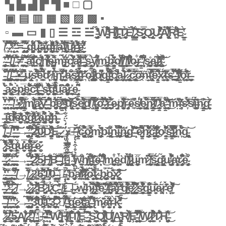
▚ ▙ ▟ ▛ ▜ ■ □ ▢
▣ ▤ ▥ ▦ ▧ ▨ ▩ ▪
▫ ▬ ▭ ▮ ▯ ☰ ☲ ☱ ̵̡̡̡̲͈̙̖̤̲̺̽́̈́̾̒̑̃ͅẀ̵̛̺̥͕͕̙͒̏͗̃̋̇͌̎̓̈́̍͝͝H̸̨̡͇̮͖̯̻̤͇͔̲̊͊͌͋̊̀̋̈̐̍͗I̵̢͊̈͐͜͠͠T̷̨͔̘͕̱̰̩͚̉͊Ě̸̢̹͕̮͚̺̳̔̀́͊͐̄̀̇̇̚ ̷̼͔͍̗̯͉̪̼̮̼̳́͑͗͂̂̾̕͠͠S̷̡̡͉̰̝̬̥̲̖̮͚͕̰͎̿̌͂͊̂͐Q̷̢͔̞̘̝̩̻̲͊U̶̡͙̫̮̻͔̭̙̝͛͌͑̀̽͒̒́̑͌͑̔͘͝À̸̢͔̥̻̬͍͖̞̏͂̃̈́̾͒͑̄̃̒͒͛̚Ȑ̵̛̺̤̌͒̐̓̇́͐͒̄̕͘͠ͅE̴̠̳̤̩̰̲͑̔̌̇̀
̸̛̥̇́̉ ̴̧̧̏̈́͋͌̌̂̅́̀̅͆̈́ ̷̛̘̥̆̐̈́̀̎̒͘̚͝ ̴̨̨̛̬͎͔̐̿̑̓͂͗͒͘̕͘͠ ̵̹̯̥̄̂̓̉=̵̡̤̜̘̥̣͍͓͈̿͛͆̚ ̶̧̡̡̡͕̖̯̗̣̬̰̽̿͌̉̃͗̍͗͊́̋q̴̡͈̤͕͓̻͖͎̼̼̜̞̘̱̈́̈́̈́̊̈́̎̈́͊̔͌́̕ų̶̛̘̟͚̘̟̥̭̫̥̈͆̃͐͋̈́́̄͊̾̀͠͝ą̶̱̗͈̼͍̝̰̺͙̻̘̅̓͋̋̆d̶̛͇̪͇͇̻̱̯̩̣̻͔̀͗̌̈̽͋̄̔̌̑̍̒̚r̸̹̟̥̰̟͊͋͗́͋͝a̶͕̯͌̽̈́͑͌̀͘t̸͙͇̣̰͍̪͉̗̞͉̲̖̟͍͆̀̄̿͘͜͠͝u̷̙̺͎̟̗̩̯͎͍̖͕͇̓̀̀̔́̉̅͊͜ͅr̶̨̢̯̱̰̯̯͓͈̺͍̠̥̒͌͂̔̈́̀̀̓͐̄̄̇̕͝͝ȩ̴̙̯̬͉̠̠̞̙̮̞̈́̒̈̅͌͌̕
̴̡̨͇̝͉̙͕͖̥͕͚̄̽̍̋̔ ̶̯̱̯̌́͑̓͆̉̐̇́͛̓͗͠ ̸̢̗̞́̃̓̅͑̚͜͝ ̸̱̩̘̹͍̲̖͍̟͎͚̈́͂͐ͅ ̴͍̤͋͛̆̀̆̇̈́̎̇̂͊͠≠͇͖̰͍̱̦̪̫̥̟̘̐̋̒͗͐̏͜ ̵̯͕̻̣͖̄͑̌͗̃͌̚͠͠͝ả̴̟̼̟̥̫͂̃̾̑̊̒̏̈́̔̕l̴̺̙̙͇̱̉̆͐̄̚͘͝c̸̨̦͓̺̱͕͙̹̱͇͉͚̳̞̞̓́͋͑͂ḣ̸̪͓̿̈̔̋̓́̒̓͒̓͛̍̚ę̶͙̹̘͉̟̤̹̳̻̘͖̞̪͑̂͌̀͋̅͘ͅm̴̢̨̥̬̱̺̃̃̈́͐̒̇̈́̀î̴̬̺́̈́̌̒c̸̙̰̯̦͎̦̖̞̝̹̯̮̀̀̓̓̌̒̾̃̉̚a̷͚̟̳̗̭̮͊̂́̿̒̅̈́̑̒͑̚͘͝l̶̤̯̖͛͊̀̕ ̵̡̪̟̝̭̙̯͇̐̓̿̓̅͋̓͜ͅs̵̹̳̻͙͕̮͉̬͈̭̉̾͝ý̸͔͔̝̥͉̘͈̥͓͛̐͌̄͑́͜m̵̡̨͇̳̲̥͚̼̰̯̻̋͜b̶̨̳̤̳̤̼̭͍̰̥̟̩̰̣͖̂̓̄́̈̓̀̉̂̇̀̃̎̀o̸͔̠̰̼͉̙̺͒͐̒͛ļ̸͇̯̗̯̗̬͕̳͈͈͒͗̊̑̈̽̃̈̍̄̎́̕͠ͅ ̸̨̧̲̱͍̬̹͇͈͕͆̒̕f̸̛̗̲̰͆̐́̇̇͒o̶̡̠͔̭͎͋ͅŗ̴̦͇̳̹̐͛̐̄̽͆͒̄͒̕ ̸̝̩̞̹͌̆̈́̓̓̂͗͒ş̷̲̤̰͙͖͕̼̹̫̫̹̦͈̪̊a̵̧̨̫̲̙̭̪̭̤̰̮͇̪͆͗͜l̷̢̢̗͖̭̗͇̀̑̒͆̊͛͜͠t̴͎̲̘̟̩͖͕̦̩͕͙̱̔̀̾͋̐̕͝ͅ
̵̰̫̰͇̟̹̜͎̯̘̣̎̐̿̾͐̆̐͐͠ ̸̢͉͖̜̬̰̥̤͚͈̈́́́͊͐͝ ̸̨̧̡͇̺̪̝̼̯̺̙͕̫̈́̈͌̚ͅͅ ̶͎͉̫̘̙̎̀̌́̑͐͗̚͘͝͝ ̴̹̥̠̟͇̮̰͚̖̤͓̗̪͈͛͗͆̉́̓•̶̨̛̻͇͖̔̍̋ ̶̡͇͇̘̖̦͖̤̘̟̘̜̣̘̂̾͌̃͒̈͘u̷̢̡̙̮̤̝̘͐̏s̴̛̻̻̒͒͂̌̑̅̈́̀͊͝͠͠é̴̱̗͓̗̼̗͇͒̏̈́̈́̈̿͒̿͂̀͂̈́̕d̷̞̦͉͐̋̍̓̋̓̍̈ ̸̯͠i̴͎̫̱̱̜̘͕͉̜̪̳̼͍̩̍̀͂͛̀̉͘n̴̩͙̹̯̠̺͖̘̠̞̘̠̈͗̏̒̅͌̿͘̕ ̷̛̟̭͇̯̘͔̤̫̦͈̼̋̇̀̋̕̚a̷͚͎͐̋̏͑͒͠ş̷̡̞̺͇̭̠̼̳̬̪́̔̊̓͋ͅt̶͖̖͇͎͈̼̠̗̮̲̼̙̝̘͔̀̊́̈́̊̑̎̑͐̆̕͝r̴͉̊̇̔̊͊͛̑ǫ̶̨̢̖̼̙̖̙̥͉̙̿̓̚l̸̨̡̨̛̪̼̮͉̭̘͇̣͕̤̝͐̊́͒o̸̮̙̥̹͍̠͐̋̏̚̚g̴̨̘͙͍̼̥̖͖̳̜̰͓̎́͒̕̕͝ì̵̞̺̘̹̪̠͍́̉̉͋̄̎͂̽̿̒̕c̸̛̛̤͓͇͖̝̮̥̥͎͌̆͒̆͜͜a̵͍͖̝̞̼̘͇̯͋͒͘͝l̷̻̞͐ ̷̢̧͉̰̹̗̲͖̠̬̟̣̅̿͆̽͒͐͜͠c̵̢̧̗̞̱̘͇̯̙̙͙̰̍̄̋͗̍̈́̂̈̔̿̏̆͜͠ő̶̯̒ñ̵̲̮̲͎͗t̴̢̛̗̫̮͖̫̰̾̆͐̾̀̎̾̃͒̿͒ẽ̴̛̘͓͓̳̿̋̆͒̃͘̚͝ẍ̷̱͈̲͍̰́̌̇͊̌̆̆̈ͅt̶͉̼͈̥̮̜̘̲̆̇̅̔̈ͅs̶͚͖̠̈́͋͋̍̆̇̓́̈́̿́͘͜ ̴̧̢̛̰̮͕̠̪̰̞̱̞̩́̈̄̈̾̈́̓̏̈́̚͜ͅf̸̳̒̊̅͂͌̈́̈́̉̅̔̕͝ǫ̴̨̯͍͇̦̫͂̎̈̾̄̾̈́̈́̆̑̈̔ř̶̼̯̘̱̝̺̫̲̥̲̠
̵̧̙̪̠̠̖̫̣̥͚̺̫͐̾̉͛́̆͛͘a̷̢̩̠̩̹̩͙̤̦̹̜͋͋̈́͜s̶͎̊̇̀p̴̡̛͈͎̦̘͇̬̥̲̗̅ę̴̧̘̫̼̘̥̘̩͙̝̥̾̏̌̎͗̏̏͌̈́̑͑͘͜͜͝͝͝c̵͎̓͌͗̆ͅţ̶̠͉̤̥̗̗̖̞̪̪̞͂̄̐̂͊̔̿͘͘̚ͅ ̵͕̬̟̫͍̟̞͎̠̝̬͉͎̾̓s̶̛̗̯̫͎̫̦̙̣͍̫͎̩̗̺͋̄̽͐̐̓̇̀͒͂̕͘͠͝q̵̛̛̲͇͖̰͔͚͙͈͇̞̽͒̈̿̒͐̓͘͜ͅü̵̗̫̭̏͑͆͘ă̷̧̡̡̼̪͉͙͉̰̆̾͂̋͒͆̽ͅr̴̺̹̟̲͉̖̜̯̲̟̘̱̽͜͜ͅḙ̴̬̤̳̘̬͆͆͌
̴̨̗̗̣̦̠̜̖̬̮̟̈̍͐̀͗̈́̈́́̒̌̎ ̴̨͉͓̥̽̀̕ ̵̧̧̮̦̜̙̄̏͊̀́̑̐̑̚ ̸̬̻̮̭͕̦̖͔̩̞͇̉̔̽ ̵͙̟̰̻̪̣̟̞̯̭͖̰̻̟̍̔̀•̷̨̡̛̬̪̗̼͔̥̼̣͇̋̐̈̂̂̒͑̆̈́̏͝ͅ ̸̢̧̩͙̘͇̗͇̗̳̜͉̦̀̃̾̅̃̀̿͛͑̈́̈̋m̸̢̨͓̦̪̟͉̖͕̥̻̜͚̅͊͂̽̂̽́́̏̓͘͘͜͝͠͝ͅa̷̧͉̘̰͍̞̻̥̓̏̓̈́̍̓͋̈̅̉̋̈́͠ÿ̶̺͖͖̗̤͍̙̩̝̩͉̼̤̩́̑̃̊̎̒̀͘͘ ̵̮̻̝̭̤̠̝́̈́̈́͌͐́̇͋̆̚͘̚̚ḃ̵̧̧̡̯͓̟̗̪̜̫̬̦̗̦̣̉̏̎̈́̔̍̕͠͝ę̷̛͚͉̱̹̳̗͍͔̭̖̺̳̑̃͂͛͛͊́̒͗́̑̃̈́̕ͅͅ ̴͚̠͖̘̆̇̓͗̾̆̔̍̂̈͝ù̸̢̘̩̬̞͖͖̙̣̏ͅs̷̬̫̯̟̲̐̊̑̐̂̂̀͝ë̸̢̡̨̧̺̬̩̼̣͖̝͇́̉̈̆̉͛̄̎̿͜͜͝͠d̸̤̓̿͠ ̸͈͔̓̈́̀̆͋̊̿͐̊͌ͅţ̶̡̥̝̼̺̳͎͉̤̞̤̝͎̮͑̆͌̀̊̃͗̽̇̄͠ỏ̴͍̫̗̖͇̄̆͆̆̄͆͌̇̀́̂̒̏͜͝ ̷̮̠̮͓̹̘̘̔̒̑̂̒̽͗̓̉͆͜͝ͅͅr̶͙̺̠̭͇͈̫̰͋̑̈́̀̍́e̵̮͙̘͘p̸̞̯̮̺̭̟̩͉̞̥͎̬̔͋̿̄̏͆ṙ̶̡͈͈̙̱̯̌͝ẻ̴̠̟̽͑̚ṣ̸̘̦͈͔̼͇̘̞̰͆̈́̕ę̵̢̤̻͇̬̟̝̥͈̿̽̐̅̈́̄̄̿̈́͘͘͠n̷̢͇̞̠̳̜̜̟̜̟̼͔͂̽͗̐̀͜t̸̲́̍̑̀̃̊̎̓̄͗͘ ̷̨̛̳͔̠̰̬͎̠̼́̋̎̇̈́̿̍̓́̓̽̇a̵̛̟̠̳̹͍͔̩̯̫̐̂́͑͐̍͗̕͘̕͝ ̴̨̠̦̗̯͉̬̯̰̼̑̉̓̄̂͛̒̓̑̓̕͜͠͝͝ͅm̵̤͊̓͂͂̚i̶̧̻͊͐̒̄̓s̷̞̏́̓̅̒̎̓̉̍̕͠s̸̖̏̈́͠į̶̛̥͙̥̠̼̺̹͈͉̙̼̫̀͊̈́̇̌ͅn̴̢̢͈̲̲̫͎̳͆̾͠g̵̣̖͔̝̬̔͛̈̀
̶̧̨̳̝͕̲̭͙̎ì̶̛̤̹̼̯̣̠͓͖̙͍̭̑̌̌̾͐̋͠͠ḏ̸̫̓͌̎̐̀̇̈́͘͠e̶̬̮̹̺̗͍̜̹͔̺͙̜̫̭̦͗̏̒̔̾̈̏̏͘̕ǫ̴̼͙̪̬̓̅͆̅̇̐̇͝͠g̷̛͈͔̰̘͓͍̼̲̦̯̳̩̐̀̔͗̾̊̓͜͜ͅŗ̷̩͇̳͙͔͉̩̮͙̗͈̰͉̒̅̽̊͛̀̏͘͘͘͘ä̶̧̜̲̥̬̹̘̰̤͍̱̠̖́͑͊̉̐̚p̶̨̠̭̩̪͕̣͈̙̀̀̾͛͊̒̕h̶̩̺̝̘̥̬̀̋̏̈́͋͝
̸̡͇͚̜͓̝̬̭͔͍͍̺̏̑̊͗͗͑̅̈́̈́̃̈́͊̿͝ͅͅ ̵̻̲̝̦̖͉͕̺̽ ̸͍̰͑ ̵̩̞̙̼̬͆̇̀͌̒̄̀̐̊̃̽̒͘̚ ̶̠̗̫̮̤̯̻̼͆̋̎͛̓̋͗̏̐͌̕͠͝→̶̢̛̙̪̞̱̻̜̝͗̽͗͛̊̽̋̆̏͂̚ ̶̡̳̩̈́̆͐͂͌̇̋̆̋̀̀̐̀̓͘2̶̢̨̹̣̼͚̠̭̼͆̎̒̅̃́̈́̀̈́̽͜0̷͇͔͋̌̿̎̄Ḋ̴̡͎͓͔̺͔̪̳̓͆͒͒̀̾͊̓Ę̶̹͎͓̻̬̭̫̜̩͙̟͍̖̆̈́̅̂́̄͠ͅ ̷͉͙̞͇̻̈̌ͅ◌̷̠͈̞̺̫̯͎̮͔͚̝͓̠̒̒̀̈́̐̔͛̐͘͠͝⃞̶̧̨̨̭͎̥̖̝̼̖̥̝̯̤̋̆̕ͅ ̸̧̦̣̳̭̰̬̟͆̎͝c̶̢̡̯̣̖̝͕̱̥̜̱̩͍̮̪̅͒͊̑́̃̐͋͝ǫ̷͇̣̰͙̻͚̈́͐̎̾̓̿ͅm̴̡͎̹̗̻̩̼͇̠͖̀̓̏̈́͊́͘ͅb̵̗̊̏ḯ̵̢̲̰̭͈͕͍̗͕̫̭͕͌͐̍͗̋͜n̴̦̯̟̆̉̐͜͝i̴̧̡̱̖̦͚̗̲̺̱͌̀͒̃̑̈́̚͘͝͝n̶̨̢̫͚̩̞̪̜̙͈͉͉̯̬̘͐g̴̠͐̇̀̎̀̓̎̈̆͌̚͝͝͠͝ ̶̝̎͛͆̾̾ͅè̷̛̳̟̺̱̼̮͈͉͉̣̽͂̐̑̀̿̂̀̈́̾̋ͅn̷̡̬̜̩̬͇͇̱̼̭͙̘̟̗͙͋̓̇̂̊͊̉̅̉̃́͆͝c̴̳̪̥̩̖̠̅̄̇̃̋̊͗̅͌̊̔̈́͘͜l̷̮̞͚̅͋̋̈́̑̒̋̋͛ơ̴͚̳̘͕̹͎̾̂͑͆̄̂̈̉̽̚͜͝s̵̨͓͈̺̯͕̳̤̩̪̯̙̜̺̓̃̆́̓̒̾̽̐̉̌͘̕ͅi̷̞̠͖̙͕̖̙̥͇̰͌̑̃͛͑̾̾͒̿̎̌́̀͋̚ņ̴̞̐̐̉́̽̈́͂͑͠g̴̨̢͉̺͔̯͝
̷̡̮̦̗͎̮͎̻̺̞̬̽̈͊̽̓̃̒͌̅̕͝ͅs̴̟̼͎͚͕̻̆̀͋͌̒̐̅̉̉̿̂̅̕͜q̷̹̱̳̟̀͋̓u̷̬̫̼̟̩̿̇̎̊a̷̢̡͔̰͖͎̘̭̩̳̠͐͆̈́̑̅͒͐̍͆̒͝ͅr̶̨̜̮͉̥̤̯̝͂̊͗̅ͅe̷̮͚̬͔͊̎
̶̧̛͚̫̬̜̰͚͔̫̖̞̞̌̉̉̋͌̈̏͂̎̍̇͜͠͠ ̷̧̡̗̲̞̤͖̦͍͈̻͎͑̂̀͗̈́̑̀̍̽̈́̀̋͒͒̚ ̴̮́̀͌́̕ ̶̧̧̺̘̘͉͇̣̗̠̻̦̦͇̩̆̾͗ ̵̗̥̞̮͍̙̻̎̍̃̉͛̋́→̵̨̙͇̙̄͑̏̈́́̽̄̈́́ ̵̢̖̖̭̒̓͌́͐̀̈̚͜2̷̼̥͙̫͋̎́͋̈́͒͛̀̔̐̇̿͜͝5̷̬̗͔̱̱͚̈́͜F̸̼̱̺̤͇̞͔̺̮̭͖͙̺͕͋̔͆͐͝͝B̶̫̟̫͙̄̃̂̋̋̆̾̽͝ ̵̡̯̯̠̿͂̎̎͒̚◻̵̲̰͂̌̉̋̑̿͑̀̇͊̌ ̴̛̟̹͖̩̣̦͙̞̩̠͉̣̖̖́̑̅̇͐̑̽̚͠w̴͉̳̠̥͖͒̍̑ͅḥ̸̺͕̩͇͇̔ȋ̵͎̪̯̘̪̥͚͓͖̟̬͚͑̃͌̃̃͂̈́́͋̓͜͠͠t̴̰̳̣̗̱̻͑̑͛̏̑̄̇̊͘e̶̦̩̖͕͂̈́͆͌̕ ̸̛͔̒͑̑͛͒̈̓͒̐́̐̐̔͜m̷̨̧̘͚͔̣̠̲̞̺͋̾͜ę̴͚̟̗́̀́̈͘͘ͅď̸̨̩̙̰̗͚͈͎̎̂̀̀̂̓̎̑̉̔̕ī̷̢̻̖̖̻̣̪̙̻͔͓̤̹̃̎̈́̕̚u̵̩̯̼̙͚͍̜̙̲͓̰̅̋m̷̰̱͔̈͆̒͝ ̸̧̟̫͓̙͖̺̰͓͂̊͑̿̂̈́́̒͠ͅș̵̢̠̫̞̠̲̮͎̤̗̻͕͖̈́͐͜q̷̢̫̹̱̝̣͙̃̔̑̋̊ͅư̷̡͇̺̗̤̠̤̾͂͑̉̉̈́̌͋̊̚͘a̴͍̞̮̹͓͔̝͕̭̒̍͗͜r̷̨̡̖̘͙̭̥̹̯̟̯̦͋̄̾̆̆̐͊̏͋̚͠e̴̡̜̗͓͓̮̲̯͖͎͒͗̀
̴̡̨̢̯͉̪͖͇͖̖̒̊̉̏̉̐ ̵̨̳͖̤͇̔̈͊̅ ̵̡̺̠̳̠̫̩͔͓̹̟͎̖͚͍̏ ̶̨̨̛̦͉̖͔̠̦̥͇͙͍̤͛̊̄̎̈́̈́̎̐̈́̕ͅ ̸̤̹̉͆̂̃́̋̋͜↛̛̤̗͕͙̳̦̯̜̞̺̖̋̀̿̎̊͂͒̓͜ ̷̧̢̨̻̮̹̗̣̟͔̹͙̘̥̄͜2̴͔͈̰̫͋͂̕͜6̶̧̳̘̬̺̭̜͈͂͑͛́̿̈́̌͆̊̕̕͜͜1̸̡͂̓̏͂͆́̽̌̑̋̀̀̽́0̶̧̙̳͔̙͍̫̮̲̗̣̗̮͂̈́̇͂ ̴̪̗̩͔̘̳̝̜̈́̆̋̈́̃̍͘☐̴̘̟̞̦̘̮̘̲̭̩̙͛͊́͗̒̓̕͠ ̴̝͔̮̻̙̞͉͙̣͍͕̉̔̆̂͠b̴̡͚͍̻̟̠̫̦͍͐͋͑a̸̛̲̼͔͖͇͉̒̃͂͝l̷̟͑̈̉͆̔̓̀̈͋̀ͅļ̷̢̯̺̟̘͓̆̽͋̔̅͘͘o̶͈͍̜̝̗̜̼̬̬̝̥͍̟͊̃̇̃̽̚t̷̠̲͍̣̭̞͚̖̙͚̲̣̯̗̀͌͜ ̴̢̗̆b̵̧̡̧̧̛̪̠͇̪͔̘̤͎̦̖̉̿o̵͓̫̤̥̟̠̪̽́́̾̌͂̃͠ͅx̷̢̡͖͕̯͇͈̱͕͙̾̈̾̽̓̑͆̕͝͠
̶̼̫͖̥͔͖͚̙̙̓̀̐͊͗ ̷̣̹͇̀̍̉̌̊͌̃́̌̓̀̕̕͝͝ ̴̢̛͖̤̯͍͐̾̀͘͠͠ ̷̢̲̟͕̙͉̻̖̖̗̹͚̈́̂̐̉̋̈́͂̉͠ͅ ̸̭͙̓→̷̧̢̠̹̪̠̔ ̷̧̱͇̣̪̺̙̫̆͗́́͋͘͘͝2̵̨͎̠̮͕̤̤̩̰̽̄͛̈́͗̇̀͌̓̀̚͝B̷̹̭̰̫̙̭͎͔̪̖̅́̃͊̂ͅ1̷̞̩̝̼̝̯̖̉̒̌͜Ç̵̻̫̝̼͙̽̓̍͂̀͛ ̸̨̼͔̦̝̹͓̮̖̗̙̇⬜̶̮̠͎̩̂ ̷́̄͜w̶̨̰͉̖͖̖̫̣̖͈̹̉͗̆̑͘ͅh̷̢͎̼̤̿̀́̋̋̄̚͘͘͝ì̴̧̢̥̬̦̝̌͐̑͛̀͗̾̕͝t̴̛͍̲̅̅̊̒̍̒́͒̉̎̍̈́͘͝è̴̡͉̘͖͍͕̹͖̦̙̦̇̈͂̇̂̂̚̕̚͜͝͠ ̸̛̱͈̌̈́̎͝͝l̶̨̧̛̦̺̩̣͖̪̹͚̿̔͋̊͊̍͒͒̂͠á̴̢̧̢̡̞̗̼͎̣̻̘͎͋̀́͌̏̈̅͑́̔̂̓̀̐ͅr̴̛̳͙̀̓̓̋̿͒̔͘͘g̸͇͔͙̤̭̺͊̋͒̿̐̈́́͗́͑̉̑̂͝ͅę̷̢͇͍͔͔͔̠̮͍̩̣̙̟͉̀͌͂̇̈́̑͛͆̒͒ ̷͚̬̫̼̓̾̀̓̋̅̄͌̽̓̚͜s̷̨͖̼̰̦̣̤̭̲̲̼̭̐̒͋̽̾̒̿́̍̓̑̊̚͜q̵̨͉͔̝̫̝̭͇̙̦̩̟̳̪͙̐̋̅̽̐̂̾͠u̷̱̼̩͍̾͂́̈́̂ä̷̧̤͚̱́̆ŗ̵̓̀̇̀͊́̄͘ͅę̸̛̰̞͊̀̾͆̊̍̽̒̀̌̔̽͌͠ͅ
̶̣̟̺̻͔̥͋̌̉͌ ̸̨̝͖̲͌̈̎̈́̀̃͑̈͂̿ ̶̣̝̗̬̙̱̺̮̫̮̫̟̝͒̀̓͊̀̈͜ͅ ̵̖̠͕̞̹̉̆͂̏͆̔̾̾̚͘ ̷̡̦͚̼͇̖̥͉̠̒→̶̢̛̲̬͙̪̞̹͍̬̅̓͑̽̈͐̊́͒̃͌̃͝͝ ̵̡̡̼̰̬̹̖̙̝̙͊̔̈͌̿̑̆̈́̾̕͝͝ͅ3̵̙̳͓͉̊̓̾͒́̽̌͐͗̚͘̚̕͝͝0̵͕̪̿̌̾͋̇̀̕͠1̶͚̤̲̹͔̠͗̓̂̏͛̾̎̋̆́͠3̵̨̝̪͍͇̝͎̯̙̫͕̬̞̇̈́͒̋̾͋̎̆̾͑̐͝ͅ ̷͎͕͎̾̊͒̋̏̆̀͒̀͒͘̕͘͝〓̸̢̟̻̗̼̬̩̑͂̋͗̆̈́̔̅̚ͅ ̶̛͚͕̻͉͍̪̍̈́̈͑̊̿͛́̃͊̌̓̃͝g̵̹̙̣̮̟̹̺̜͙͈̭̳͐̾͜͠ͅe̷̬̟̯̯̤͙͕̳͊̎͜͜͝t̵̢̡̛̤̳̮͈͇̟̩̫̟̜̐͐̒̌̌͜͜͝ͅa̵̧̲͉͖̫͇͚̼̹̺̙͈͈͈͆̔͋͒̀͘͝ ̵̢̛̓̍̀̊́̚͝m̷̠̙̥̙͙̆̽̎̽ä̶̩̰̟̗̮̘̤͕̆̒̃̄͒̒̓̏̓r̵͎̞̜̝͎̙̀͛k̴̨̨̥̭̥̫͍͍̘͉͙̮̖͔̝̊́̓̒̈́͂̃̀͘̚̕͠
̷̧̜͕̰͖̘̥̰̮͖͉͈̣̇͗̈́̊͗̓̐͂̄̇̑̽͜2̶̹̹͇͔͔̘̮͍̭͒̅̇̃͂̆͐̈́̽͝5̶̨͇̤̥͙͓̮̮͔̏͂̽͐̆̆̀̆̉ͅA̸͕̘̳͎̪̟̹͉͗̐̍͋̕2̴͍̻̖̪̇̓̈́͗͌͌͒͘ ̸̨̣͉͎͉̱͗͊͊̽̔̎̄̀͌̓̌͜ ̵͚̘̪͓͉̯͍̹̳͔̹͍̓̀̿▢̶̥̹̼͚͕͍̘̓͛͒̀̏̈͂̇ͅ ̶̘̭̎̉̂̀̉̌̒̇͛̑̉̐̕̚ ̴̻̦̈́͂̉͋̔̈́̇̇̉̀̒́̚͝W̴̢͓̺̝̫͕͈͍̤̄̿̿̔̿́͊͝Ḩ̸̥͇̊̄̎I̴̦̮͓̮̭̳̖̹͙̙̜͖̅͋̊̐͆͛̋̎̅͘͝ͅT̸̢̡̛͕̩̘͓̞͇̗̓̍̄͑̔̓̎̆͛̐͑̕͘Ȩ̴͔̫̤̈́̄̅͆͛ͅ ̴̢̛̯̦̬̠̙̠̖͆̌͊̕S̵̙͙͇̺̠̲͙͎̹̰͔̼̻̰̀͒̽̍̚͠Q̸̢̨̳̘͍͇͕̱̪͈̖̤̣̽̋̍͒̍̔̉̔̐̋͝͠͝U̸̧̨͖̗͇̪̭̦̓̇́̓͜A̴̡̨̛̤̦̗̮̮̳̯͓͉̽̔̄̍R̸͉̺̖͑̐̽̾̀̀̅Ȩ̶͎͙̜͙̬̙͔̯̏̓̓̌͑͌̎͊̕͝͝ ̸̮̰̠͉̹͎̝͙̣͎̜̥̘͂̈̽̐͆̿̎̄̏͐̃͜͠͠W̷̙̦̭̠̞̖̯̜͊I̷̛͓̯͇̓̆̉́͗͋͛͒̄͆͝T̷̙͔̈̋̂͋̏̾̾͐́͝͝H̶̡̺̞̣̰̫̬̯͒̅̑̏̕͜͝ͅ