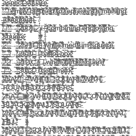
̵̧̙̪̠̠̖̫̣̥͚̺̫͐̾̉͛́̆͛͘a̷̢̩̠̩̹̩͙̤̦̹̜͋͋̈́͜s̶͎̊̇̀p̴̡̛͈͎̦̘͇̬̥̲̗̅ę̴̧̘̫̼̘̥̘̩͙̝̥̾̏̌̎͗̏̏͌̈́̑͑͘͜͜͝͝͝c̵͎̓͌͗̆ͅţ̶̠͉̤̥̗̗̖̞̪̪̞͂̄̐̂͊̔̿͘͘̚ͅ ̵͕̬̟̫͍̟̞͎̠̝̬͉͎̾̓s̶̛̗̯̫͎̫̦̙̣͍̫͎̩̗̺͋̄̽͐̐̓̇̀͒͂̕͘͠͝q̵̛̛̲͇͖̰͔͚͙͈͇̞̽͒̈̿̒͐̓͘͜ͅü̵̗̫̭̏͑͆͘ă̷̧̡̡̼̪͉͙͉̰̆̾͂̋͒͆̽ͅr̴̺̹̟̲͉̖̜̯̲̟̘̱̽͜͜ͅḙ̴̬̤̳̘̬͆͆͌
̴̨̗̗̣̦̠̜̖̬̮̟̈̍͐̀͗̈́̈́́̒̌̎ ̴̨͉͓̥̽̀̕ ̵̧̧̮̦̜̙̄̏͊̀́̑̐̑̚ ̸̬̻̮̭͕̦̖͔̩̞͇̉̔̽ ̵͙̟̰̻̪̣̟̞̯̭͖̰̻̟̍̔̀•̷̨̡̛̬̪̗̼͔̥̼̣͇̋̐̈̂̂̒͑̆̈́̏͝ͅ ̸̢̧̩͙̘͇̗͇̗̳̜͉̦̀̃̾̅̃̀̿͛͑̈́̈̋m̸̢̨͓̦̪̟͉̖͕̥̻̜͚̅͊͂̽̂̽́́̏̓͘͘͜͝͠͝ͅa̷̧͉̘̰͍̞̻̥̓̏̓̈́̍̓͋̈̅̉̋̈́͠ÿ̶̺͖͖̗̤͍̙̩̝̩͉̼̤̩́̑̃̊̎̒̀͘͘ ̵̮̻̝̭̤̠̝́̈́̈́͌͐́̇͋̆̚͘̚̚ḃ̵̧̧̡̯͓̟̗̪̜̫̬̦̗̦̣̉̏̎̈́̔̍̕͠͝ę̷̛͚͉̱̹̳̗͍͔̭̖̺̳̑̃͂͛͛͊́̒͗́̑̃̈́̕ͅͅ ̴͚̠͖̘̆̇̓͗̾̆̔̍̂̈͝ù̸̢̘̩̬̞͖͖̙̣̏ͅs̷̬̫̯̟̲̐̊̑̐̂̂̀͝ë̸̢̡̨̧̺̬̩̼̣͖̝͇́̉̈̆̉͛̄̎̿͜͜͝͠d̸̤̓̿͠ ̸͈͔̓̈́̀̆͋̊̿͐̊͌ͅţ̶̡̥̝̼̺̳͎͉̤̞̤̝͎̮͑̆͌̀̊̃͗̽̇̄͠ỏ̴͍̫̗̖͇̄̆͆̆̄͆͌̇̀́̂̒̏͜͝ ̷̮̠̮͓̹̘̘̔̒̑̂̒̽͗̓̉͆͜͝ͅͅr̶͙̺̠̭͇͈̫̰͋̑̈́̀̍́e̵̮͙̘͘p̸̞̯̮̺̭̟̩͉̞̥͎̬̔͋̿̄̏͆ṙ̶̡͈͈̙̱̯̌͝ẻ̴̠̟̽͑̚ṣ̸̘̦͈͔̼͇̘̞̰͆̈́̕ę̵̢̤̻͇̬̟̝̥͈̿̽̐̅̈́̄̄̿̈́͘͘͠n̷̢͇̞̠̳̜̜̟̜̟̼͔͂̽͗̐̀͜t̸̲́̍̑̀̃̊̎̓̄͗͘ ̷̨̛̳͔̠̰̬͎̠̼́̋̎̇̈́̿̍̓́̓̽̇a̵̛̟̠̳̹͍͔̩̯̫̐̂́͑͐̍͗̕͘̕͝ ̴̨̠̦̗̯͉̬̯̰̼̑̉̓̄̂͛̒̓̑̓̕͜͠͝͝ͅm̵̤͊̓͂͂̚i̶̧̻͊͐̒̄̓s̷̞̏́̓̅̒̎̓̉̍̕͠s̸̖̏̈́͠į̶̛̥͙̥̠̼̺̹͈͉̙̼̫̀͊̈́̇̌ͅn̴̢̢͈̲̲̫͎̳͆̾͠g̵̣̖͔̝̬̔͛̈̀
̶̧̨̳̝͕̲̭͙̎ì̶̛̤̹̼̯̣̠͓͖̙͍̭̑̌̌̾͐̋͠͠ḏ̸̫̓͌̎̐̀̇̈́͘͠e̶̬̮̹̺̗͍̜̹͔̺͙̜̫̭̦͗̏̒̔̾̈̏̏͘̕ǫ̴̼͙̪̬̓̅͆̅̇̐̇͝͠g̷̛͈͔̰̘͓͍̼̲̦̯̳̩̐̀̔͗̾̊̓͜͜ͅŗ̷̩͇̳͙͔͉̩̮͙̗͈̰͉̒̅̽̊͛̀̏͘͘͘͘ä̶̧̜̲̥̬̹̘̰̤͍̱̠̖́͑͊̉̐̚p̶̨̠̭̩̪͕̣͈̙̀̀̾͛͊̒̕h̶̩̺̝̘̥̬̀̋̏̈́͋͝
̸̡͇͚̜͓̝̬̭͔͍͍̺̏̑̊͗͗͑̅̈́̈́̃̈́͊̿͝ͅͅ ̵̻̲̝̦̖͉͕̺̽ ̸͍̰͑ ̵̩̞̙̼̬͆̇̀͌̒̄̀̐̊̃̽̒͘̚ ̶̠̗̫̮̤̯̻̼͆̋̎͛̓̋͗̏̐͌̕͠͝→̶̢̛̙̪̞̱̻̜̝͗̽͗͛̊̽̋̆̏͂̚ ̶̡̳̩̈́̆͐͂͌̇̋̆̋̀̀̐̀̓͘2̶̢̨̹̣̼͚̠̭̼͆̎̒̅̃́̈́̀̈́̽͜0̷͇͔͋̌̿̎̄Ḋ̴̡͎͓͔̺͔̪̳̓͆͒͒̀̾͊̓Ę̶̹͎͓̻̬̭̫̜̩͙̟͍̖̆̈́̅̂́̄͠ͅ ̷͉͙̞͇̻̈̌ͅ◌̷̠͈̞̺̫̯͎̮͔͚̝͓̠̒̒̀̈́̐̔͛̐͘͠͝⃞̶̧̨̨̭͎̥̖̝̼̖̥̝̯̤̋̆̕ͅ ̸̧̦̣̳̭̰̬̟͆̎͝c̶̢̡̯̣̖̝͕̱̥̜̱̩͍̮̪̅͒͊̑́̃̐͋͝ǫ̷͇̣̰͙̻͚̈́͐̎̾̓̿ͅm̴̡͎̹̗̻̩̼͇̠͖̀̓̏̈́͊́͘ͅb̵̗̊̏ḯ̵̢̲̰̭͈͕͍̗͕̫̭͕͌͐̍͗̋͜n̴̦̯̟̆̉̐͜͝i̴̧̡̱̖̦͚̗̲̺̱͌̀͒̃̑̈́̚͘͝͝n̶̨̢̫͚̩̞̪̜̙͈͉͉̯̬̘͐g̴̠͐̇̀̎̀̓̎̈̆͌̚͝͝͠͝ ̶̝̎͛͆̾̾ͅè̷̛̳̟̺̱̼̮͈͉͉̣̽͂̐̑̀̿̂̀̈́̾̋ͅn̷̡̬̜̩̬͇͇̱̼̭͙̘̟̗͙͋̓̇̂̊͊̉̅̉̃́͆͝c̴̳̪̥̩̖̠̅̄̇̃̋̊͗̅͌̊̔̈́͘͜l̷̮̞͚̅͋̋̈́̑̒̋̋͛ơ̴͚̳̘͕̹͎̾̂͑͆̄̂̈̉̽̚͜͝s̵̨͓͈̺̯͕̳̤̩̪̯̙̜̺̓̃̆́̓̒̾̽̐̉̌͘̕ͅi̷̞̠͖̙͕̖̙̥͇̰͌̑̃͛͑̾̾͒̿̎̌́̀͋̚ņ̴̞̐̐̉́̽̈́͂͑͠g̴̨̢͉̺͔̯͝
̷̡̮̦̗͎̮͎̻̺̞̬̽̈͊̽̓̃̒͌̅̕͝ͅs̴̟̼͎͚͕̻̆̀͋͌̒̐̅̉̉̿̂̅̕͜q̷̹̱̳̟̀͋̓u̷̬̫̼̟̩̿̇̎̊a̷̢̡͔̰͖͎̘̭̩̳̠͐͆̈́̑̅͒͐̍͆̒͝ͅr̶̨̜̮͉̥̤̯̝͂̊͗̅ͅe̷̮͚̬͔͊̎
̶̧̛͚̫̬̜̰͚͔̫̖̞̞̌̉̉̋͌̈̏͂̎̍̇͜͠͠ ̷̧̡̗̲̞̤͖̦͍͈̻͎͑̂̀͗̈́̑̀̍̽̈́̀̋͒͒̚ ̴̮́̀͌́̕ ̶̧̧̺̘̘͉͇̣̗̠̻̦̦͇̩̆̾͗ ̵̗̥̞̮͍̙̻̎̍̃̉͛̋́→̵̨̙͇̙̄͑̏̈́́̽̄̈́́ ̵̢̖̖̭̒̓͌́͐̀̈̚͜2̷̼̥͙̫͋̎́͋̈́͒͛̀̔̐̇̿͜͝5̷̬̗͔̱̱͚̈́͜F̸̼̱̺̤͇̞͔̺̮̭͖͙̺͕͋̔͆͐͝͝B̶̫̟̫͙̄̃̂̋̋̆̾̽͝ ̵̡̯̯̠̿͂̎̎͒̚◻̵̲̰͂̌̉̋̑̿͑̀̇͊̌ ̴̛̟̹͖̩̣̦͙̞̩̠͉̣̖̖́̑̅̇͐̑̽̚͠w̴͉̳̠̥͖͒̍̑ͅḥ̸̺͕̩͇͇̔ȋ̵͎̪̯̘̪̥͚͓͖̟̬͚͑̃͌̃̃͂̈́́͋̓͜͠͠t̴̰̳̣̗̱̻͑̑͛̏̑̄̇̊͘e̶̦̩̖͕͂̈́͆͌̕ ̸̛͔̒͑̑͛͒̈̓͒̐́̐̐̔͜m̷̨̧̘͚͔̣̠̲̞̺͋̾͜ę̴͚̟̗́̀́̈͘͘ͅď̸̨̩̙̰̗͚͈͎̎̂̀̀̂̓̎̑̉̔̕ī̷̢̻̖̖̻̣̪̙̻͔͓̤̹̃̎̈́̕̚u̵̩̯̼̙͚͍̜̙̲͓̰̅̋m̷̰̱͔̈͆̒͝ ̸̧̟̫͓̙͖̺̰͓͂̊͑̿̂̈́́̒͠ͅș̵̢̠̫̞̠̲̮͎̤̗̻͕͖̈́͐͜q̷̢̫̹̱̝̣͙̃̔̑̋̊ͅư̷̡͇̺̗̤̠̤̾͂͑̉̉̈́̌͋̊̚͘a̴͍̞̮̹͓͔̝͕̭̒̍͗͜r̷̨̡̖̘͙̭̥̹̯̟̯̦͋̄̾̆̆̐͊̏͋̚͠e̴̡̜̗͓͓̮̲̯͖͎͒͗̀
̴̡̨̢̯͉̪͖͇͖̖̒̊̉̏̉̐ ̵̨̳͖̤͇̔̈͊̅ ̵̡̺̠̳̠̫̩͔͓̹̟͎̖͚͍̏ ̶̨̨̛̦͉̖͔̠̦̥͇͙͍̤͛̊̄̎̈́̈́̎̐̈́̕ͅ ̸̤̹̉͆̂̃́̋̋͜↛̛̤̗͕͙̳̦̯̜̞̺̖̋̀̿̎̊͂͒̓͜ ̷̧̢̨̻̮̹̗̣̟͔̹͙̘̥̄͜2̴͔͈̰̫͋͂̕͜6̶̧̳̘̬̺̭̜͈͂͑͛́̿̈́̌͆̊̕̕͜͜1̸̡͂̓̏͂͆́̽̌̑̋̀̀̽́0̶̧̙̳͔̙͍̫̮̲̗̣̗̮͂̈́̇͂ ̴̪̗̩͔̘̳̝̜̈́̆̋̈́̃̍͘☐̴̘̟̞̦̘̮̘̲̭̩̙͛͊́͗̒̓̕͠ ̴̝͔̮̻̙̞͉͙̣͍͕̉̔̆̂͠b̴̡͚͍̻̟̠̫̦͍͐͋͑a̸̛̲̼͔͖͇͉̒̃͂͝l̷̟͑̈̉͆̔̓̀̈͋̀ͅļ̷̢̯̺̟̘͓̆̽͋̔̅͘͘o̶͈͍̜̝̗̜̼̬̬̝̥͍̟͊̃̇̃̽̚t̷̠̲͍̣̭̞͚̖̙͚̲̣̯̗̀͌͜ ̴̢̗̆b̵̧̡̧̧̛̪̠͇̪͔̘̤͎̦̖̉̿o̵͓̫̤̥̟̠̪̽́́̾̌͂̃͠ͅx̷̢̡͖͕̯͇͈̱͕͙̾̈̾̽̓̑͆̕͝͠
̶̼̫͖̥͔͖͚̙̙̓̀̐͊͗ ̷̣̹͇̀̍̉̌̊͌̃́̌̓̀̕̕͝͝ ̴̢̛͖̤̯͍͐̾̀͘͠͠ ̷̢̲̟͕̙͉̻̖̖̗̹͚̈́̂̐̉̋̈́͂̉͠ͅ ̸̭͙̓→̷̧̢̠̹̪̠̔ ̷̧̱͇̣̪̺̙̫̆͗́́͋͘͘͝2̵̨͎̠̮͕̤̤̩̰̽̄͛̈́͗̇̀͌̓̀̚͝B̷̹̭̰̫̙̭͎͔̪̖̅́̃͊̂ͅ1̷̞̩̝̼̝̯̖̉̒̌͜Ç̵̻̫̝̼͙̽̓̍͂̀͛ ̸̨̼͔̦̝̹͓̮̖̗̙̇⬜̶̮̠͎̩̂ ̷́̄͜w̶̨̰͉̖͖̖̫̣̖͈̹̉͗̆̑͘ͅh̷̢͎̼̤̿̀́̋̋̄̚͘͘͝ì̴̧̢̥̬̦̝̌͐̑͛̀͗̾̕͝t̴̛͍̲̅̅̊̒̍̒́͒̉̎̍̈́͘͝è̴̡͉̘͖͍͕̹͖̦̙̦̇̈͂̇̂̂̚̕̚͜͝͠ ̸̛̱͈̌̈́̎͝͝l̶̨̧̛̦̺̩̣͖̪̹͚̿̔͋̊͊̍͒͒̂͠á̴̢̧̢̡̞̗̼͎̣̻̘͎͋̀́͌̏̈̅͑́̔̂̓̀̐ͅr̴̛̳͙̀̓̓̋̿͒̔͘͘g̸͇͔͙̤̭̺͊̋͒̿̐̈́́͗́͑̉̑̂͝ͅę̷̢͇͍͔͔͔̠̮͍̩̣̙̟͉̀͌͂̇̈́̑͛͆̒͒ ̷͚̬̫̼̓̾̀̓̋̅̄͌̽̓̚͜s̷̨͖̼̰̦̣̤̭̲̲̼̭̐̒͋̽̾̒̿́̍̓̑̊̚͜q̵̨͉͔̝̫̝̭͇̙̦̩̟̳̪͙̐̋̅̽̐̂̾͠u̷̱̼̩͍̾͂́̈́̂ä̷̧̤͚̱́̆ŗ̵̓̀̇̀͊́̄͘ͅę̸̛̰̞͊̀̾͆̊̍̽̒̀̌̔̽͌͠ͅ
̶̣̟̺̻͔̥͋̌̉͌ ̸̨̝͖̲͌̈̎̈́̀̃͑̈͂̿ ̶̣̝̗̬̙̱̺̮̫̮̫̟̝͒̀̓͊̀̈͜ͅ ̵̖̠͕̞̹̉̆͂̏͆̔̾̾̚͘ ̷̡̦͚̼͇̖̥͉̠̒→̶̢̛̲̬͙̪̞̹͍̬̅̓͑̽̈͐̊́͒̃͌̃͝͝ ̵̡̡̼̰̬̹̖̙̝̙͊̔̈͌̿̑̆̈́̾̕͝͝ͅ3̵̙̳͓͉̊̓̾͒́̽̌͐͗̚͘̚̕͝͝0̵͕̪̿̌̾͋̇̀̕͠1̶͚̤̲̹͔̠͗̓̂̏͛̾̎̋̆́͠3̵̨̝̪͍͇̝͎̯̙̫͕̬̞̇̈́͒̋̾͋̎̆̾͑̐͝ͅ ̷͎͕͎̾̊͒̋̏̆̀͒̀͒͘̕͘͝〓̸̢̟̻̗̼̬̩̑͂̋͗̆̈́̔̅̚ͅ ̶̛͚͕̻͉͍̪̍̈́̈͑̊̿͛́̃͊̌̓̃͝g̵̹̙̣̮̟̹̺̜͙͈̭̳͐̾͜͠ͅe̷̬̟̯̯̤͙͕̳͊̎͜͜͝t̵̢̡̛̤̳̮͈͇̟̩̫̟̜̐͐̒̌̌͜͜͝ͅa̵̧̲͉͖̫͇͚̼̹̺̙͈͈͈͆̔͋͒̀͘͝ ̵̢̛̓̍̀̊́̚͝m̷̠̙̥̙͙̆̽̎̽ä̶̩̰̟̗̮̘̤͕̆̒̃̄͒̒̓̏̓r̵͎̞̜̝͎̙̀͛k̴̨̨̥̭̥̫͍͍̘͉͙̮̖͔̝̊́̓̒̈́͂̃̀͘̚̕͠
̷̧̜͕̰͖̘̥̰̮͖͉͈̣̇͗̈́̊͗̓̐͂̄̇̑̽͜2̶̹̹͇͔͔̘̮͍̭͒̅̇̃͂̆͐̈́̽͝5̶̨͇̤̥͙͓̮̮͔̏͂̽͐̆̆̀̆̉ͅA̸͕̘̳͎̪̟̹͉͗̐̍͋̕2̴͍̻̖̪̇̓̈́͗͌͌͒͘ ̸̨̣͉͎͉̱͗͊͊̽̔̎̄̀͌̓̌͜ ̵͚̘̪͓͉̯͍̹̳͔̹͍̓̀̿▢̶̥̹̼͚͕͍̘̓͛͒̀̏̈͂̇ͅ ̶̘̭̎̉̂̀̉̌̒̇͛̑̉̐̕̚ ̴̻̦̈́͂̉͋̔̈́̇̇̉̀̒́̚͝W̴̢͓̺̝̫͕͈͍̤̄̿̿̔̿́͊͝Ḩ̸̥͇̊̄̎I̴̦̮͓̮̭̳̖̹͙̙̜͖̅͋̊̐͆͛̋̎̅͘͝ͅT̸̢̡̛͕̩̘͓̞͇̗̓̍̄͑̔̓̎̆͛̐͑̕͘Ȩ̴͔̫̤̈́̄̅͆͛ͅ ̴̢̛̯̦̬̠̙̠̖͆̌͊̕S̵̙͙͇̺̠̲͙͎̹̰͔̼̻̰̀͒̽̍̚͠Q̸̢̨̳̘͍͇͕̱̪͈̖̤̣̽̋̍͒̍̔̉̔̐̋͝͠͝U̸̧̨͖̗͇̪̭̦̓̇́̓͜A̴̡̨̛̤̦̗̮̮̳̯͓͉̽̔̄̍R̸͉̺̖͑̐̽̾̀̀̅Ȩ̶͎͙̜͙̬̙͔̯̏̓̓̌͑͌̎͊̕͝͝ ̸̮̰̠͉̹͎̝͙̣͎̜̥̘͂̈̽̐͆̿̎̄̏͐̃͜͠͠W̷̙̦̭̠̞̖̯̜͊I̷̛͓̯͇̓̆̉́͗͋͛͒̄͆͝T̷̙͔̈̋̂͋̏̾̾͐́͝͝H̶̡̺̞̣̰̫̬̯͒̅̑̏̕͜͝ͅ
̶̞́̃͆͘R̴̥͇͎̭̩̥̩̟̱̥̐̇̑͌͜Ö̵͉̹́͊͐̈́̅͋͝Ų̴̣̳̮̠̟̱̭̳̈́ͅͅN̴͚̈́̌̋̈́̈́̓͗͝D̶̻̟̬͖͐͛̀̾͛͒̒͌́͌̔̿̀E̶̱̤̯̲͕͌͐̀͐̈́̔̀͊D̸̦̰̄̽͋̀͐͝ ̷̦̖̞̹͖͇̱̳͈̪̑̈́̑̓̆͜͜͜͜C̴̢̢̨̲̲͎̜͉͕̙̠̏̈́O̶͚͖͍̻͉̥͔̅̓̋̋́̅̽͛̒̆́̚R̸̲̟̮̝̰̦͙̣̱̼̍̆̾̎͌͂̋̄͋̇̚͝͠͠Ǹ̶̨̺̲͉͙͉̺̬̺͍̬̟͚̿̿̔͆͒̕È̵̹̮̥̩̈́̈͊̾̉̑Ŕ̵̜̫̝̘̩̭͓̹͑͑͝Ș̵̡̡̨̰͔̟̬̰̞̹̞͍̋͆̐̋́͘ͅ
̴̧̡̲͓̘̙̹̖͕͔̦͕̱̙̖̓͋̈́͑2̸̘̌̓͂̄5̵͚͈̜̭̮͔̥̰̼̙̚͜A̴͓͑̂̽͂̀̀̽̀͛͝͝3̶̡̰̼̻̱͇͍̯̦̃͗̅̽̏͘͝͝ ̴̢̫͕̹̠̤̥͓̀͋͌͜ ̵̜̗̰̱̕ͅ▣̵̛̤̤̔ ̷͖͒̍̿͘ ̶̢̫̼͇̳̪̲̆̊̚͘W̴͖̬̽̀̈́́̀̆͘͘H̷̛͖͖̲͕̩̤̫̣͚̞́̀̆͑̑̽͌̀͝͠͝͝I̴̡͓̖͍̺̝͈̲̱͍̲͋̄͛͝T̷̨̡̧͈̜̝̱̮̪̤͓̹̩̃̊͒̋̈̓̑͗͠͝E̷̛̯̻̪̬̻͓̣̦̪̙̟̜̜̗̓̑̐̑͜ ̶̩͔̞̲̝͉͚̤̣͚́̊͆̀̆͑͂̿̈́̋͐̚S̸̨̩̲͙̯̟̠̙̠̙̯̈́͐͛Q̷̨̥̬͖̮̝̗̤̬̭̪̳̎̄̇̉̔͑͋͋̽͋̓̓͘͜͝͠Ū̸̡̼̞͚͕̺͕̘̻̐̈́A̷̢̭̳̯͌͆̇̀̍̕R̶͎̱̟̫̪̗̻͔͆̽̈́̏̅̂̕͘E̶͔̯̪͓̾̂͊ ̷̛̱͍̍̔̈́̑͌͘Č̷̦̮̪̱̻͕̺̟͚̱͗O̵̦̞̹̼̹̞̬̝̱̜̱̯̘͊͛̊̽̿͋̈̏̍̉̒̐͘̕N̴̬̞͙̪̊̈́̐̃Ţ̵̦͕͈̪̥̣̘͔̞̓͗͒̓̐̕͜ͅA̶̗̭̰͈̳͓̱̟̼̼͑̑̈̋̌̈́͋͊͝I̸̢͎̻̼̤̗̩̮̼͑̎̐͛͐͘͝N̴̻̬̤̘̗̜̽́̽̔͐̑̑̅̑̆͌́̐̚͠Ï̷̡̞̯̩̮͖̗͑̉̑͂̽̎̄͜͝N̷̡̨̼͈̲̰̭͍͗̓͒̄̉͋̔̍̓̈́̿͑̈́̚͜Ǧ̴̨̢̛̬̟̼̱͍̩̏͑̿̌̃̿̏̈́̉̂̇
̶̨̧̘̠͍̲̺̝͖̣̭͖͕̞͖͒̿̈́̓̀̒̐͝B̵̧̼͈̙͚̘͎̠͖̲̭̩̋̅́̑̅͆͜L̵̛̤̙͉̳̫̺̼̦͚͇͍̭̣̯̍̌͒̑̆̒̊̈́̀̽͊̕͘͠ͅÀ̴̛̘͉̤̖͈̖̳̯̦̗̄̉̏̾̿̏̌͝C̶̨͈̲̻̟̤̺̭̜̙̹̖͍̔̅͗͋̆̿̄K̷̨̨͈̬̻̺̗͇̟͔̼̯̀͛͗̃͘ ̷̧̗̼̰̗̩͎͎̦͍̭͓̝̋̌̊̅̽̇͜ͅŠ̸̮̘͍͓͓̗̘̫̹̌̌͒͗̈́͆̋̒̑̂̈́͐̚̕M̵̧̨̛͓͉̲͇̦͚̮̳̙̑̄̔̓͐̌͗̆̒͂̕A̸͚̓L̵̛̝̹̠̠͉̙̗̝̺͈͖̠̞͖̽̒̑͋̏̇̽̚͝L̷̝̀̌̆͒̓̃̈̕͘͝ ̸̛͓̰̝̣̫͍͎̖͓̟͙̈̉̔̿́̍͠S̴̢̱͍̲̙̯̻͔͖̦͇̐͌̌̀̏͐͐̐̀̓̅̐̃́Q̷̢̢̣͕͖̩̖̥̍̂̑͑U̵̯̱̬̞̩̻̖̫̘̟̬̿̇͠Ą̸̧̲̜͙͍̭̼̫͖̥͈͇͖͎͌͊́̿̀̋͆̃̈́̈́̊́͠Ȑ̸͖͕̦̗͓̰̰͊̓̋̒Ë̴̲̲̀̅̏̌̃͂̀̊͝͝͝
̸̢̘͎̬̯̝͙̓̔̉͗̆͝͝2̷͖̘̞̳̟̗̙̝̩͕͔̐5̸̧̧̢̮̱̭͙̼̱̘̈́͛͌̆̾̎͝͝Ą̴̧̡̬̳͚͉͍͉͔̙̖͆4̵̢̰̟͋̈́̈́̂̑͗̃͠͝ ̵̱͐̈́̓̔͐ ̸̦̄͊̃͑̏̉̆▤̶̝̘̣͇͚̻̹̒͋͋͊͊͑̆̒̈͂̈̆̅͠ ̷̡̧͖̦͍̞̼͚̗͚͚͉̦̲́͗̒̀̓̎̉̿͘̕͜ ̴͚̙͕̮̳͇̖̞̈́̉̂̓̀̽S̷̫̤̼͕̼̫̪͉̅̍̍͜ͅQ̸̧̻̹͇̙̦͙͚̎̏͗̃͜ͅU̴͈̼̖̣͇̥̗͎̫͚̎̾͑̈̂̐̄̏̓̓̌̑̀͠ͅA̸̡̦͚̜̭̣̼͎̥̩̯̙̱͒͗̒̕R̴̜̯̙̗̥͕̿̐̏̍͒̉̋̃̔͋͝Ë̸̛͇̘̲̰̠̺̭̺͖̘̗̣́̽́̽͑̂̅̈́̕ ̶͓͎͉͙̍̈́̄̿́̀͐͐̌̋̀̚͜W̷̦̪̬͛̂̀̇̚Ị̶̢͙̺̳͚̱̗̹̹̺̖̳̼̗͊̆͋T̶̢͔̗̝͍̲̔́̿̂͌̏͐͋̿̏̌̃̾̚͝H̵̛̤͔͓͕̘̮͋̔̃͊̽͌̚̕͘ͅ ̸̘̠̦̥̔̎͗͌͜͝H̷̻̙͚̯̭̣̘̪̣͉̼̳̱̰̫̏̂̍̏̑̎̉̊͗͝O̶͓͚̞̥̫̻͆̂̔̉͑̿͊̈̀̉̊̅͜͠͝Ŗ̸̛̬̭̼̣̩͇͍̝͖̳̟̘̌͐̄̈́̑͑̌̂̂̈́̍͊Į̷̪̾͗̿̎̑Z̸̜̭͕̖͉͒̄̎̂̈́ͅO̴͈̩͍͈͚̺̠̽̓̃͊́̈͘͜͝N̵̛͔͍̬͑̂̽͒̏́͠T̷͇̣̳̘̮̘̬͔͈̹̞̠̗̒̾̿́̊̓A̷̟̽̾̾̉͌́̉̑́͝͝Ĺ̴̨̧͈̙̖̮̟̜̥̳͈̓̈̀̚͠
̸̢̨̩̮̠̪͍͙̱̟̱̦̗̰͐̀̀̏̆̇̀͜͝F̸̠̖̭̹̽͗͌̏̔͒̌̎͑̂̓̾̕̚I̶̡̱̝̞̙̜͇̼̋̔̏͑̓̀̂L̸̖͔̮̱̹̩̘̞͕̘̟̱̲͉̿ͅL̴̛̜̩̭̤͑̊͊̈̔̐̀̊̐̉̓̕͠
̷̧̧͕͕͎̣̂̀̑͂̔̇̏͌̀̀͘͝2̵̨̳͇͖̫̭̘͙̊͊̇̒̈̓͂̋͑̊̊̕̕̚͜͝5̷̡̳̪̘̙̩̦̾̀̀̑̽̈́̋͝Ā̵̡̝̝͙͖͈̗̖̻͎̤͕̲͒̾̅ͅ5̸̳̩͍̲̜̀̈́́̒̈́́̓̎̌̓̆̈́̍ ̵͕͕̫̩͔̪͍̜̑̇͂͐ͅ ̶͇̗̥̯̤̟̫̣͓̙͓̘̘͌̃̿̒̃̒̋͒͘͝▥̷̧̧̧̢̩̞̟̮͔͉̞̹͊́̐̐̑̌͛ ̷͖̺͖̦̫̈́̾ ̶̧̡͈͇͖̼͈̖̥̠̭͖̻̘͐̇̇̀̋͗̔Ş̷̢̨̜͍̼̪̥͙̩̮̭̝͔͆͐Q̷̲͙͇̟̗̬͙̣͛̾̑͗U̴̮̳̼̦̲̪͖̥͙͊͗͊̌̆̒̈́̇͑̀́͂̅͐̈́A̵͖̱̫̥̯͕̮̰̩̤̤̯̩̎͗͗͛́R̸͍͚̐̄̃̿̃̽͊̿͆̉̓̔́͝͝E̷͈̣̊̈̒̂͗̽̈́̿̀͠ ̸̢̢͆͑̓̓̑͛̅̋̾̈́͌̐̍̚͘W̷̲̥̍̿͋͑́̄̒̑́͛͒̋̉͛ͅĮ̷̢̡̛͉̣̖̋͑͆̿͛̔̔͒̒T̸̨̮̝͓̗̮͈̟͍̲̼̝͔̊̑ͅȞ̵̢̡̧̜̝̟͓̞͙̬͉͉͔̣͍̆̈́͠ ̵̡͓̩̪͕̖̩̞̐̀̄͌̍́V̶̡̢̺̻̥͉͖̫̫̩͛̂͆̉̈̌͋̌̏̂̐͌̋͝͠ͅͅÈ̷͕̩̣̤͓̅̓̋͋̓͑̈́̓͊̌͑̓̚R̸̡̛͈̞̤͖̅̄͐̓̈́̄͆͋̒̕T̶̛̯͆͂͑͋̈̃̓̕I̶͎͍̔͐̾̍̏̍̐͂͑͜͝C̵̨͇̞̹̤͉͚̱͉̫̰̓̐̒̿͆͌̇͆͋̋̔̕̕͝A̶̢̯̤̹̦̝͉̣̖̫̮̩͎̠͍̒̓̑͗͐̋͠Ļ̷̢̰̣̮̥̘͓̞͍̈̒̕͜ ̸̢̖̮͓̘̲̞̮̺̪́͐̿̄̍́̆̑̆͝F̷̪̔́͒̈̇͋͗̅̈́͛͑̚͠͝͝Ī̵̧̛̼̹͕̩̝̱͔̠̺̪̼͍͚͍̑̋͂̉̍̋͂̈̾̕Ļ̸̛̼̜̄̋͋̐̔̃̍̐̀͒͝͝ͅĽ̴̡̛͓͇͈͈̩͈͓̈͐͂̏̈́̍͛̏̿͑̂͝