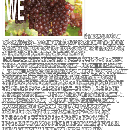
̵̶̇̍ţ̸̤̤͋͛ḯ̸̧̬̩͆h̷̺͌̽s͖̗̟̎̋ ̵͈͒r̴͇̩̈́̓̀ȯ̷̧̘̭̾͑f̶͖̪̲̓ ̶̸̛̏̽,̸̣̤̼͑e̴̹̒͌r̶̫̻̳̈͆u̴̼͊̃̚s̡͎̋͝ ̸̷͊̿̈u̴̧̬͎̎͗̉ȏ̴̭͐y̠̞̝̑͜͠ ̴̊ͅḏ̷̰͈͌̃͗l̵̞͈̱̿͛̚ǘ̷̟̌o̴̤̙̓͠c̵͇̗̈ ̷̴̡̯͙̹̲̓̀̏͗̿̀͋,̵̫̲̻̼͉̩͓͓͊ý̶͇͌̀̈́̄͝͝l̴̪̹͇̥̏̑̎̈́̍̉t̸͚͕̱̙̼̓s̸̱͈͓̓̌͊͐̔e̵̡̡͉̞̦̤̪̔͜ͅn̸̞̳̪̦͚͔͔̣̮̲̒̎̉̀͠ọ̷̢͍̱͙̗͉̦̼́̕h...̵͖̾͝.̸͙̆̄͊y̷̗͝ạ̷̢̩̽̅̈́s̢̨̨̩ ̷̸̍̍̃̈̈̽͝͠f̵̼͓̮͉̭̲͍̘͛̔͠͠i͙̰̱̺̩̪͖͊͜ ̴̴̀̔̓̈́̈̄͘͝͝ṃ̶̅̈̈́̄͒̽'̵͍͖̖̮̭͇̚ͅͅĩ̬̯͉̪̬͙̭̫̯̓̋̌ͅ ̷̶͛̋͐͗̓͛̆̕̕͘͠g̷͎̖̱̭͖͘ṉ̷̙͊i̶̭͇͂̿̌̉̋̄ḗ̴̱̜̗͙̫̃̅̉b̡͎̻͙̒͑͛̅̍ ̷̸͍́̈́͛̿͊ͅt̸͍̱̟͔̖̣͙͇͚̦̍̓s̵̨̰̠̓̃̇̍͝͠ȩ̷̒̏̓̈́̅̀͛̈́̏͑n̵̖̳̪̓̾̔͋͒̅̌̑͠o̷̺̟̊̐͑̀̐̐͆̀ḩ̯͚͔͎̦͑ ̷̷͉̱͉̰̣͕̲̀̊̈́͂͂̂̑̄d̷͈̱͉̦̗͐̅̓́͆͜ͅn̶͕̱̲͚̝̼̪̺͋͐̚ȧ̗̹̻̣̻̅͂͆́͝ ̵̴͔̮̣͗̓̐́͌̂f̴̢̡͙̭̞̗̳̘̄̒͌̑̒̕ï̡̬̱̗̮͔̠͉̯̦͙ ̸̸̛͑̂̄̈́͠͠s̵̨̩̠͒̃̑̈́̃̔i̴̠͊͆͛͊̇̀̅̏̚ȟ̸̯̘͙̮̤̹̗̼̉ṫ̛̠̰̺͘͠ ̴̴̯̱̿́́̂̑̿͆͗̎̚s̷̹̭̋͜i̗̬̥͔ͅ ̴̶̢͓̘̬̖̖̇̎͝͠a̬̦̘̩͌̃̽͐̀ ̴̴̧̪̦̝̗̍̉̊̅͗͘ȩ̶̦̹̤̃̄̿̊͆̊ͅf̶̻̓́̽͘a̷̢̛̲̙̪̔̾͐͋̊͗̚͝͝ş̨̠͕̺̩̮̩̹̬̺̭̎̆͊̇̇ ̴̴͆͐͗̎̇̊͑͌̃͊,̷͙̰̥̬̦̽̄e̶̛͕͇̫̅͛̅͒̉̆̑c̸̡̢̨̟̫͚̳̋̎̀͜a̴̛̼̞̼̭̼̹͛͑̋́́͊̔͠p̸̨̣̝̠͓͔̫̦͍̾͋̊̏͐̅̐͜͝͝s͍̜̩͕̙͙̳͕͎̐̇̑̓͊̋̀̚ ̵̶̰̫͛͗̏̽̈́̃̃̉̿͛͠d̵͚̠͎̣͖͚̗͈͓͆̓̽͛̍́̽͂̅ͅ'̸̝̀̀̀͛̈́͠į̯͙̱̱̪͖̜̤̯̗̥̇̄͂́ͅ ̶̸̭͈͈̈̂͝e̶̝̹͇̞͚̅̉͒͜k̴̪̝̣͔̠͖̜̯̰͖̅͋̚͘͝͠͠i̵̡̢͍͖̯̠̺̱̅̔̊̒͑͊l̡̥̠̣̘̲̹͔͙͙̽ ̵̷̃̒͂̒̆̃̈́̎̃̊o̸̢̮͇͗̔̉̊̎͊͗̈́t̳̯̭͖̜̰͕͚̟̍͛̌̇̚̚ ̴̵̃̓̂̋̒́̽̽̄͠e̵͖̐͂̄̐͐͋͒̾̿͝k̴̨͓̾̓́̋̈́á̷͈͍̲̥͍͖͕́̓̐͘͠ṫ̨̛̝͔̹̫̳̺͉͔͕̞̥̌̐̄̑̓͠ ̷̴̈̏̄̀̚e̸͕̙̬͊͒̈̔̇̓h̵̡̼̣͈͔̰̿̇̎͊t̡̠̮͔̣̞̩̻͉͖̂̈́̾̒̅͗ ̷̵̘̣̪͕̪̫̔̓͌e̵͇͉͎͖̰̓̅̽̿͒m̵̥̠̐̿͋̒̍͒ì̴͓̖͖͕̀̎̔͆̅̐̚͜ͅt̬̗̝͎͋̋̿͌̓̄͝͝ ̷̷̛̟̬̈̅͛͑̀̋̃̕͝ͅo̵̭͖̤̔̊̓̈̄̕͘ṯ̛̫̻̬̩ ̵̴̛̛͍̳̗̬͕̭̖̈́̉̎͘è̷̪̬ş̵̟͙̖̬̳̟͛̋͛̄͂̽͝ȏ̵̧͔̊̾̋̔̓͘̕͘l̵̗̊͛ͅč̴̲̖͂̎͂̽̀́͝s̷͈̾ȋ̴̠̯̘̣̓̅̿̓̑́̽̐͝ḑ̠̝̫̣̒̓͑͠ ̶͚̑̈́̿̃͌̕̚͝͝ s̸̸̫̾͑̋͊̕g̷̨̝̗̪͈̈́̀̈́̽̌̀́͘̕n̸͉̬̄̈́̄̿̋͂͐͑̆͝i̸̗͎̻̍̌̑̕h̴̡̺̜̰̤̺͍̓͆ţ̸̢̗͍͈̠͎̖̓ȩ̴͖̣̱̲̖̪̘͌̾m̷͚̭̳̲̹̣͕̤̐̋͐̿͝o͚̳̖̪̿̀̍̀̋̀̎́̓ ̷̴͖̠̩̣̺̅̀̌́̄̌̀̉͗̑̂ͅt̶̙͈͎̘̗̪̪̣̼̣̽̿͝ư̶̮̮̳̒́́͋͆̌̄̄͘ơ̸̝̹̥̞̗̹͖͛͒͊̽̈́̚͝b̴̨̝͎̭̺̝̈́̀ͅą̟̦̦̩̬̗̎̏̋̌͊̕ͅ ̸̵͎̦̺͗͊̊̋̄̑͂̐͂̅̄͘s̶̤̦͋ḯ̵͚͚̀h̵̛̗̮͈̙̻̲̫̜̼̩́̾̒̿͂͂̒́͝ţ̺̬͍͍̞̰͔̳̒̆͛́̉̋͜ ̵̵̍̊͋͝ẗ̴̲̲̭͕̭͔̫͒͜ç̸͇̺͙̀̓̈́̿ȅ̴̙̜̩͍͝ǰ̷͚̥͌͐͋̒̆́̎͗͝o̸͍͍̹̥͊́̂̍̎̿̈r̶̛͕̞͙͓̦̠͖̞͆̂̓͒́̕p̧̱̝̜̪̮̠̬̣̲͐̀̒͘ͅ ̷̶̓̈̂̓ḍ̷̡̬͚̙͎̺̞̹̠̄̔̔̈́͘̚n̵̨̨̫̦̣̭̑̓̈́͌̓̍̄́̊͑ā̡̦̻͍̹͍̦͎͔̓̕͜ ̵̶̛̟͕̫̳̞̝̪̽͑̈̓́͐̿̅̌͛̔t̴̹͐̈̀̀̎̾̓̑̕ú̶̢̫̭́͝o̴̡̬̲̳̟̫̖̣̐͑̉͋̑͠b̶̳̦́͠͝ą̡̞̙̗͔̖͈̠̟̱͙̄̉͆ ̸̴̛̣͙͍̟͎̈̂̂̈́̑͆͝y̷̬̥̬̺̦̱͇͋̕m̨̰̭̰͍̯͇͔̲̿̈͒̋͂̓ ̵̵̛̜̣͚̦͛̇̆̓̈́̊͘ę̵̧̘̦͉̣̟͓͕̫͊̒͋̃̉f̶̛͍̬͂̒̑̋͝i̴̱̤̣̮̔̽͌̔͠l̪̰̳͎̗̻͖̪̠̟̃̑̉͐̍̚ ̴̸̇͗̍̃̈́̇n̶̳͈͉̙̺̱͖̻̹̍̆̈́̆͂̾̈́̒̐ͅí̢̢̞̪̝̘̓̊̀̆͆͘̚ ̸̺̖̭͓̖̀̿̆̕͝ g̵̴͎̫̖̮̈́̊l̶̻͍̿̀͗̂̈͘̕a̵̠͚͎̮̪͖͚͗̾̏̕ͅṟ̶̡̛̪͆̋͐́è̷̛̗̓̀̕͝n̴͔̪͓̯̓̔͑̄̓̿ę̘̮̼̗̮̐͛͌͘ ∫̴̶̡͚̤̗͇̻̔͆͑̔̾́̉̑͂͆͜͝ͅ■̴̧̢̡̧̢̨͚̝̣̮͈̖̜̗̰̝̲͎̩̲͎̦̫̘͍͙̳̙̪̞̙̠̖̝̲̘̼̰̟͈̩͓͖͎͉͉̟͇͉͓̤͇͙͓̱̥̬̯͍̲̥͍͙̗͓͖̬͖͉̰̈́̄̋͊̐͆̔̈́͂̔̉̆͗͆̑͘͜͜͝͝ˆ̷̧̡̛̛͓̻̻̫͚̣̼̝̦̘͍̮̺̠̲͎̳̹̳̭̫̱͚͇̗̮͙̘̳̩͈̲̟͕̠̹̤̝̯̳̻̺̠̿̈́̽͐̊̇͂̎̍̌̇̎̒̈̀̿̒̒̏̿̄̈́̒̿̋́̈̿̽̀̈́͒̄̓̐͗̍̌͋̊̅́̓́̈́͛̇͗̾̆̋̀̓̈́̃̑̇͋̓̈́̐̑̈̍͒̊̇̄̿̓̐̿̄́̾͆̇͘͘͘͜͜͝͝͝ͅͅͅø̷̨̡̧̨̡̢̧̨̭̰̗̣̝̦̺̥̱͓̰̯̮̲̙̱̦͓͙͚̬̼̗̯̹̳͍͙̜̼͔̪͖̬̝̠͚̱̜̱̞͚͚͉͕͖̮͈͖͕̞̝͉̼̖̰̼̬̣̦̻͋̊̆̋̑́̾̽͊̀̈́̉̓͛̓͐́̐̓̈͊̏͒́̽͑̄̕̚̕͜͝͝͝ͅͅø̸̢̡̡̢̡̛̠̹͚͉͍̣͈̜̪̬͎̯̼͙̬͚̥͎͍͈̮̟͍͇̪̯͇͓͍̲͉̺͇̱̲͔̳̞̯̮͐̈́͊̿͌̄̆̅̀̽̐̇́͂̑̽̀̌̈́͗͌̽͆̅̀̐̍̋͐̄̈̒̂͒̅̒̐̐͑́͛͐͐̈̃̅̊̂͂́̾̽͊͛̅̾̓̓̽̇̽̽̊̌̆̂̏́̉̈́̎̉͐̎͑͒͗̀̕͘͜͜͝͝͝͝͝͠ͅͅˆ̶̢̨̢̢̧̛̛̛̛͓̞͓̹̩̺̖̖̼̝̺̺̜̘͈̠͎͖̞̲̻̬̳̤͈̞͇͉̹̥̯͙͙̞͎͓̘̤̲̗̫͖̤̮͉̮̣̺̗͓̳̰͎̹̥̭͍͎̼̯̼͖͚͈̪̗̗̓́͑̈́̔̆̐̉͊̍́̈̈́̃̿̐͂͐̋́̃̽̄̆̈́͛̒̈́̉̈́͌̄̿̓͊̉̂͆́̊͒̏̽̃̔̐̌̓̈̅́̋̓̄̌̓͑͂̊̆͒͆̋͋̈́̾̽͘̚͘͜͠͝͝͝ͅ¨̸̡̨̢̨̛͈̠͇͓̦̲̠͇̟̙̺̫̯͎͈̘͖̜̞̻̠͚̖̻̔̆̊̉̽̀̈́̍̎̈́̏͗̀͌̾̏̂̂̋͑̅͒́̎͑͂͆͗̓͐̂̅̽͊̅̇̉́͂̇̈̏̆́̕̚͝͝͝͠͝ͅ˙̶̧̛̛͚͙̫͉̥̬̱̠͚̱̏̈́̎̓͋̅̋̇̿͒̋͐́̀̌͒̃̏̓͆̔̐̄̿́͂̆͑̌̏̈́̌̑̽́͊͛̉͂́̑̍͒͂̋̿̍̅̌͛́̄̀̓̎͘͘̚͘͘͘̚͝͠͝͝͝͝͝͠͝∆̵̨̢̧̟͖̭͇͖͖͇̭͈̥͔̙̮̤̼̮̼̙͙̣̮̤̠͈̣̮͎͍̟̗͇̹̺͎̯͈̗̦̣͚̪͔̤͓̬̫̰̝̹̘̻̻͈̭͉̲̮͓̫̯́̋̅̎͂͆̎̌́̑̅̄̅́̀̽͂̃̑̿͊̃̕̚͜͝ͅͅ˚̷̢̡̨̡̛̛̪͔͍̞̙̲͈̖̟̝̺͉̩̜̗̱͖̥̮̤̺͓̯̝̥̝͓̲͖̼̠̹͈̱̀͂̆͊̍̈́͑͋̅̀͂̐͐̀̂̒͌̓̊͒̃̒̀͐̐̾̔̋̊̍͛͑͐̆̂̈́̈́̔̈́͒̂̈́̒̐͆̎͒̅̂̌̅̈́̀̈͗̐̈̽̍̃̒̇̂̈́̎̎̂̊̒̚͜͜͝͠͝͠˙̸̢̧̨̢̧̛͈̞̱̭͚̦̠̤̤͈̹̳͚̰͇̮͍̺͔̳͓͈͉̫͕͓͇͔̹̺̮̣͕̞͕͉̞̜̜̝̠͓͎̙̟͓̤̰̣̭̦̰̺̜̙͍̝̤̳̹̟̳͈̻̰͎̥̭̝̱̝̥̤̞̗̱̦̣͍̅͊̀̿̄̀̃̑́̇̉͊̈́̀͗̈́̌̄̍̉̔̐̿͒̔͌͜͝͠͝͝͝ͅͅͅ˚̵̨̡̨̧̢̢̢̡̛̛̛̛̛̯̻̙͔͎͈͇̤̪̤͕̠͙̻̹͔̣̝̻̦̗͖̪͖͕͉͓͓̙͕̰͚͍̠̘̭̱͖̫̬̯̪̯̘̻͎͍̭͚͉̞̟̥̼̖͙̭̤̦͇̦̺͖̣͈̟̰͔̰̫͓͎̤̓̐̿̿̒͂͂͐͂̾͛̎̈́̃̂̿̌̂̽͑͑͗̉̐́̓͛̑̂̍͆́́̀̏͌̏̋̾̐̄̈̅̔̈̀̆͛̿̓̏̒̄̃̉̅͌̄̒̀̾̅͑̇̓͌̈́̈̚͘̚̕͘͘͜͝͝͝͠͝ͅͅͅͅͅ©̷̨̢̡̪̘̠̙̞̣̪͙̱͈͇̙̤͉͍̭̼͉̱̺̩̹͉̥̜͈͔̹̪͛̀͗͂̇̑͑̈́̆̎͂̌͒̀͆̔͋͐͌̚͜͝͠ͅͅ˙̸̨̢̠̼͔̘̦͈̜̣̗̻̩̫̱̪̓̊͂̈́̔͋̐́͂̉͗̓́̇͛͋́̀͗̍́̓̑̓̐͐͗̋͌̓̔͛̒̑̈́̾̓̒́̆̊́̋̽͛͊̈́͑̓͑͘͝͝͝͝͠͝͝∆̸̡̧̢̨̢̢̧͔̠̰͎̠̤̱͖̮̱͓͓̣͖̦͓̩̯̱̮̩͇̦̟̪̗̘͚͎̰̪͚̮̰͕͕̲̼̥̃͂́̂͂̓͆͌̍͛̂̃̃̐̅̅̌̽͋̐̉̓̒̍̄̂̇̔́͌͊̋̀̑̓͊͆̈̅̄̈́͋̑̂́̀͌̀̀̈̀̕̚̚͜͝͝͝͠ƒ̴̨̨̛̛̜̩̣̘̭͔͉̙̭̤̮̩̪̻̙̗̪̤͕̘̹̜̹̯̙̱͔͉̭̥̘̎͒̿̓̔͊̌̿́͗͊̃̌̈́̈́̐̿̈́̈́̓̊̋͆̑͛̀͋̉͛̈́̊̇̆̉̀̽͑͗͋̾̌̈̄͛́͆̕͘̕̕͜͜͝͠͝͝͠ͅͅƒ̵̢͎͇͇͎̬̦͉̤͖͚͙̯͉͒͒͌͊̆̈̈́̓͆̎̄͘͝͝͝͝͠®̴̢̗̣͇͎̼̰̜̝͈̳̜̼̼̘͂̒͐̿̔͌́̀͌͗̌́̽͌̂͌̋̐̊̆̅́́͐̆̑͊̈͂̓͂̈͑̿͌͊̉̄̕̕͝͝͝§̴̧̧̡̰̟̮͎̗͖̩͈̻͔͖̙̳̲̩̟̯̜̗́̓͛͐͊͂̆̐̎̀͗̈́̄̋̆̃̈͆̈́̾̄̓̑̚͠͠͠͝¶̷̨̨̛̛̥̜̜̣͈̖̠̰̏̅̿̀̊̐̅̉̄̓͐͐̄̔̀͗̊̈̉̂͊̈́̅̈́̏͂͂̀̒̽̔̀̏͂̇̏̅̀̂̒̏̾̃̋̃̆͆̉͒͋̀͊̐͌̋̎̓́͆̂͆͌̇̎̑́̀̅̓̔͒̈́̿͘͘̚͘̚͜͝͝͠†̶̡̨̡̼̱͎̠̝̮̩͕̘̟̪̣͉͇̖̥̝͕̳̟̰͍͉̳̖̦͕̟̲̭̠̥̹͔̹̙̻͉͔̦̯͇̣͈̫͍͎̝̠̪̗̤̲͓̯̩̳̗̦̣̣͍̬̤̲̓̌͒͗̄͊̅̌͆̍͌̍̀̓̈́͗̈́̒̆̆̅̔̔͂̄̌̈́̈̌̀́́́̾̓͆͂̾̌̂̎̈́̾̇͆͗́͗͛̍̀͂̿̍͒͗̂́̔̕̚̚̚͜͝ͅͅ¨̷̛̞̪̝̗̝̭̃̓̀̈́́̿̽̽͐̇̐̌̈́͒͋͋̈́̈́̐̔̎͂̀̈́͆̎́̀̐̎̋̆̔͋̋̐̈́̏̈́̕̚̕̚͘͝͝͝¥̴̢̡̨̨̢̛̜͓̪̞̱͕̰͈̱͉̲̠͈͉̪̞͇̲͔͉̘̭̻̥̦͍̦̜̘̦͙̠̼͕̳̺̰̳̰͚͚͍͕̦̥̰͓̱̭̭̼̣̭̪̼͓͙͈̘͓̱͔̯̱̖͙̻̼͔͕̝̞̰͉̂̾͗̽̄̍̒͐̀͋̒͊̾̾̈̍͑̅̍̅̅̽͌͐͗̔̌͒̌̃̓̌̓̓͆̆̆̒̒͑͂̿͑̅̍͗͗̃̏̃͑͒̏̔͌̓̑̓̊͘͘̚͜͜͠͠͝͝͝͠ͅ©̵̧̧̧̡̢̢̢̣̙̠̹̖̰̹͎̤̥̠͇̞̮̥̱̪͔͚̯͖͙̰̩̘̙͍̜͉͓͔̲̠̯̳̰̱̬̖͍͙̤̳͈̖̙̲̪͉̬̳͖̭̙̬̼̹̭͕̱̠͚̦̰̿̽̊̏̐̇̽͊̿̑̑̊͌̄̐̔̈́͘̚̚͜͝ͅ¨̴̛̛̠̮̳̰̩̜͔̣͔̥̰̥̩̮̜̘̠̣̣̯͎͖̖̻̤̗̞̥̠̭͙̮͉̱̮͉͖̦̳̱̻̻̬͓̼̖̈͂̎̇̂́͌͊̅̎́̽̑̃̏̕͜͜͠͠¥̴̢̨̧̧̧̛̛̤͓̮͉̘̳̟͉̘̬͙̯͙̩̝̠̳̦̙̥̦̲̬̼̖̯̟̫̟̖̣͕̙̹̥̤̠̰̔͒̓̅̆̊̐̆͐̀̃̓͋̐̾͊̈́̃́̑̓̊̎̀̓͐̉̒́̔̇̾̾̔̀͗͐̆̆̃̊͊̃̈́̌̀̏͋̄̽̂͂̂̏̂̋̄̓̓̎́̐͗́̽͐̐̈́͗̌̑͑̄̕̚̚̕̚̕͘̚͝͠͝͝͝͝ͅ©̸̹͍͍͇̟̽̀̓̊́̈́̓̆̽̋̎͗̒̊̀̍̓̚©̷̡̡̢̨̡̡̢̧̛̛̛̤͎̳͖̝͍̭̠͖̭̤̯̻̻̭̭̫͎͍̫̞̯̣̻̱̙̞̩̻̻̖̗̯͉̯̻̻̩̯̺͇͕͓̫̞̞̯͓̘̥̼̤̿̈́̓͂̉̒́̔̓͊̆́̓͌́̔̀̾͂̆͌̌͌̂͑̃́̌́̌̏̑̈̊̓͂͒̃͋̆͊̔̊̓̓̊̌̄͗̃̂͒̐͂͌́̊͂͌̒́̈́́̓̃̓͊͆̈̍̚̚̕̕͘̕͠͠∆̶̨̧̛̪͓͍̖́̊̿̑͌͆̉̅͒͌̀͐͒̀̒̂̊̊̾̃̓̀̐͆̒̏͐̀̇͑̈́̀̽̒͐̈́̌̉́̐̂̍̎̎̉̑̚͝͝͝͝˚̸̧̨̢̨͉̺͉̝͎̜̦͎̦̺͔̱̰͉͓̦̬͚͓͙͙̳̘̬͙͎̖̱̪̼͚͙͎̳̜̠̰̘͇͓͚̰̫̼̠̖̩̩̭̹͔͕̘͍̓͊̉̔̃̆̓̿̓̆̀̔̍̉̇̽̋̎̆͂̔͜͜͜͝∫̠͇͕͓̣͙̟̜̉̐̓̍̂́̾́̎͋̾̏͑̾̏̅̽̅͂̏̒͊̅̐̎̇̈́̊̈́͋͛͐͠͝͠ͅ ̶͎̙̝̯̅͒̓̽͒͗̄͆̊̚̕͝ ̶̷̬̙͖̹̩̣̣̏͋̀̌͒K̸̨͓͎͖͇̳̰̟͑̐̿̔̓̔̓̈́̒̕͝͝͝͠͝C̵̡̨͍̰̺̼͎͓̟̼̩͒̒̅͝Á̶̟͙͔̑̑̀̿̊̌͠L̵̰͓͍̞͎̫̟̥̥͖̫̻̲̥̽̿͑̍͌̏̐́̚͠͝B̛̯̮̲̮̬̫̠̒͐͑́̓̈́́̀̕͠ͅ ̵̵͎͒̂̊Ê̴̛̝̰̼͍̰͍̦͉͌̆̒̿̈́͆́̈R̶̛̗̼͈A̸̫͖͙̙̫͕̜͖̾̀͆̐́̕̕Ǜ̸͓̳̪͓̫̠̋͂͘͜ͅQ̵̧̪̖̤̮͓͙͔̗͙̗̦͉̩̍͜S̨̢̛̯͓̱̳̻̯̽̅̀̋̑͋́͑ͅ ̷̤͈̌̀̈́͑͐̍̉͊̎͛ ̸̡͎̞̗̹͇̭̓̑͛́̃͆̀ ̷̨̢̭̪̘̩̰͕̼̘̺͇̘͙̝̀̾̈́̑̇̄͛́̅̾͊̽̒͆͝ ̷̧͍͉͂̀̍͐̍̓̕ ̸̶̛͋̀̒͆̏̓̊̍̿͘͝=̜̼͔̩̺͐͌̑ ̵̵̃̍̿́̽͂̂̾́̚͝͝g̶̡̟̮͍̖̗̹͍̼̥͙̤͍̥̾̈́̀͑͆̈́̈̑̏͋̀ͅn̶̨̡͇̘͔͉̥͎͚̼͕̓̑̅̀͛̅̔̊͗̄̾̕ͅi̵̹̗͕̺̞̍d̷̰̦̼̩̤͙͔̿ò̶̱̌̍̈͊̐̈́̋̆͐̀̓̚m̨̝̙͍̖̺̩͇̗̬͖̹͛̊ ̶̴̭̜̎̋͑̊̓̃͛̉͝͝k̵̨̬̖̯̩̭̘͛̕r̸̢͈̦̭̼̮͖̟͒̿̉̀̿̆̾͐̊̈́̓̇ä̵̼̥́̒̔̅͝m̢̥̣̺͍̻̝̈́̀́̌̉̓̀̎̔̀͘͜͠ ̵̵̱̬̀̔͌̅n̸̡̫͉̩̹̤̟̫̝͗̀̆̽͆̑̽̊͛i̵̢̛̫̰̲̙̥̯͎̤̺͕̻̟̎͊̓͐̒̄̍̍͊̅̑͘͘͠ͅͅ(̥̺̦͔͓̬̮̼̣̇͑ ̸̵̢̡̧̺̞̭͎̠̙̯̈́̆̎̊̃̉̒̐̿̈́̆̂̕͜͠ͅc̷̡̟̹͗̀͐͊ĭ̸̳́̃̈̀͐̅̉͌̇̈́͘̚͝͝h̸̢̝̰͉̼̫̗͚̟̯̻͚̟̪͋͌p̷̣͚̼̹̳̳̠̭̟̈́͑͛͂̓̀̂̉̈́͑̓̕̚͠ͅa̵͈̟͋̀͐͐͗̔̃͌̚͠͝͝r̷̢̩̝͎̟̣̭͍͔̣̟̪͓̪̈́̊̓̐͑͜͝g̵͈̤̈͒̈́̓͒̆̐͑̋̆̚͜o̵̧͍̩̲̺̣̣͗͆̏̿̿͆͛̂̀e̸̢̧̠͍̍̌͑̍̾̚d̶̖̦̣͓͓̗̘̺̻̮͖̗̘͂̿̀͠ị̡̧̛̗͉̰̫̙̒̈̂̾̌̊̚ ̵̷̛̝͍̾́̓̈́̈̅͂̓̅͛͗̓̕̕͝)̵͖̦̞̗̃̽̒̓̏̿̽̉̑͑̀͆͐ț̵̢̓̀̂̆́͐̍̿x̵̝̓͑̈́͊̚͜͠ę̵̻͔͈̙͉̺͙̠̤̝̗̪̾́̈̅̓͆̐̒̑̅̑͗̔̚t̢̨̼̦̞͚̬͍̖͔̮̳̞̞̼̞̍̉͋̈́̀̀́̔̇̀̍͘̚͜ͅ ̸̢͍͚̮̺̬̥̖̬̦͒̓͌̔͒̂̓̄̚̕͜ͅ ̴͎͛͌͊͘ ̶̪̍̿̈́ ̷̨̰̯̰̖̈́͋̕ ̶̴͑̀̈̅̈́̉̋̓͂̅́͂͘̚→͍̩̗̈͗͜ͅ ̴̵̹̈́͗̐́͊͌̃̏͆͊̏͝8̴̱̞̪͇͎̹̲͇̠̓̊̓̉́̄̄͐̈͜8̴͉̎5̸̛̤͖̙̮̦̟̰͓̖͙̖̓͊͑͊̓̈́̅́̓̀͝͠ͅ2̻̥̰̱̖̱͓̥͖̬̮͇͍̠̙̠̽͒̌̈͊̑̏̿͐̒͠ͅ ̴̷̨͓͍͍̮̒͒̽̋̇̄͋͑͝█̢̻̜̳̰̮̟͎̥̭͍̠͑̋̾̊͝ ̵̵̨̘̳̪̹̤̅̈̏̃̈̆̓͝ḷ̷̦̜̼̈̑̔͐ļ̵̨̠͑̃̈́̏̃̍͆̃̕u̴̮̩̰̞̻̭̺̪̦͙͓̣͆̀͝f̨̡̨̘̠͈̻̣͔̈́̄̈́̈́̍̍͐͆̐̎̚͘͜͜ͅ ̴̷̮̳̞̣̘̥̝̟̟̰͆̈́̋ḵ̸̨̨̨͈̗͚̝̞̱͚̙̲̻̗́̽̊͋͊̓͌̌̓̐ç̸͍͚̥̞̟̗͈̣̥͖̙̖̆̋͆̀̏̀̈́͊͑̽̈́͠o̵͇̪͔̼̲͔̞͊͆̉̊̏̌͘̕̚ļ̶̗̘̣̔̈́̌b̧̢̨̡̞̩̗̹̠̹̱͉͍̺̱͐̀̀͗ ̷̩̯͎̳̤̯̻̫͔̟̪̰̞͖͙̏̀̋́̈́̌́͑̂̌̈́̌͝͝͝ ̶̨̹̾͆̉̈̅͒̉̅̀̓ͅͅ ̸̺͚̰̣̪̩̮̝̗̣̓͑͆ ̴̧͍͖͎̮͕̯̫̻̻̩̱͈͚̈́̈́͜ ̴̸̨̢̟̮͉͇̠͓̥̬͎̔̑́ͅ→͖̜̻̮͕͙͇̣̈́͂͊͂͊̅͂͂̏̔̅̒͝ ̵̸͖̻̟̻͚̞̝̗̒̀̃͂͌̓́B̶̬̼̃͒̑̀̂́̍̕1̴̡̨̢͚̲̲͇̣̣̲̭̿͒̃͋͌͝B̶̨̤̙̙̮͍̘̜̓̄͌̆̋̋̇̐̉͝͝2̨̨͖̥̜̬̰̮̲̠͓̝͛̍͒͆̓̀̈̾͘̕͝ ̷̴̢̠͊̈́̀͆͛̍̌͂̒̚̚͝⬛͔̗̱̹͓̼̦͔͉̭̹̠ ̷̴̋̏̂̔͐̊̌̓̔͌͌̿̓̀̋̇̿k̷̼̺̣̟̭̝̖͊̐̾̾͆̋̽̐̀̑̕c̸̖̗̖̣̠̐̉̌̑̄̀́̕͘̚͜͠ą̴̡̰̭͔͎̥̜̥̬͉̠͖͕̅̌̒̕ĺ̷͈̑̓̃̿̒̽̔͝b̧̢̫͎̘̝̰̬̭̠͇̯̭̪̟͊́ͅ ̷̵̨̭͇͖̼̘͔͖̤̹̩̎̌͂̿̓̈́͑͛͒͐̀͗͝͝͝ḛ̶̋̽́̄̌g̴̨͙̝̗̊r̶͉̽͐̄̈́̑̏̓́̈́̈́͛̐̏͘ã̸̧͔̻̗̲̒̏͒̃̅̐̈́͘͘͜͝l̦͉͙̥̥͎͎ ̵̸̢̼̭̜̹̹̮̖͈͎̼͎͐́̊̋͊̇́͋̅̃̀̕̕͠͝e̴̼̪͓̗̻͔̜͉̭̟̠͝ͅŗ̷̨̧̼͎̰̱̹͖̖̘̘̥̩̥̾̈́͛̆å̴̟͔̰̖̳̰̪̟͎̝̻̦̖̾̌̑̏̑̋̀̏̇̆͘̚͜͜͝͠u̵̱̟̤̫̼̲͎̼͍̖͕̙̍́̄͂̈́̒͊͠͝q̵͚͎͖̹̃͌ş̢̭͉̲̹̦̞̼̮͉̻̹̤̘͠ ̷̴͖̼̱̬̟̙͋̈́̉̾̀͊̂͋͋̕ͅ1̸̧̧̛͚̺̙̩͍̰͎̟̺ͅÃ̸͖̥̫̙̮͓̤̹̫̗͕͍̾͋͑̔5̷͍̈́̿͛̇̇̿̕2̭̗̣̗̟̝̝͕͜͜ ̵̙͍̝̦̮̣͍͖̰̔́̚ ̵̵́̈̿̎͘͠□̢̲͈̘̥̣̮͚͎̱̓̾͛̀͗͜ͅ ̷̨̜͖͓͔͓̮̤͙͕̻̼̳̮̣͌̈́̚ ̵̸͚̮͕̹̽́̇̇̀̄͐͊́̀̔̌̚Ę̷͚̩̰̱͕̘͔͊̉T̵̢͐̈͊͜͠͠I̸̡̨̲͔͇̤̻̯͖̮͇͗̍̐̈̋̀̊͋͌͊̊H̵̛̙͕͕̥̺̍̈́̓̎͌̇̋̃͗̏͒̀͝͝W̡̡̡̢̺̲̤̖̙͈̲̺̳̃̑̒̾̈́ͅ ̷̴̤̳̠́͑̀̇̌̔͑Ē̵̛̤̺͒͐́̇̓̐͒̌̏͘̕͠ͅR̸̢̞͖͍̬̻̥͔͛͒̒̃̄͑͒̾̈́̃͂̏̀̚A̶̡̝̙̭͔̻̮̫͙̔͑͌̑́̒͒̽̀͑͌͛͘͝U̷̢̲̻̩̝̘̞͔͊Q̷̡̡͎̰͕͚̮̖̲̥̬̝̰͉͐̂͊͂̌̿S̳̼̮̼̪͉̯̗͍͔̼̩̰̲̾̂͂͗̕͠͠ ̸̛̥̉́̇ ̴̧̧̏̈́͆̅̀́̅̂̌͌͋̈́ ̷̛̘̥̆̎̀̈́̐̒͘̚͝ ̴̨̨̛͎̬͔̐͒͗͂̓̑̿͘͘̕͠ ̵̵̡̣̥̘̜̤̄̂͆͛̿̚=̥̯̹͍͓͈̉̓ ̶̴̙̞̠̠͉̬̯̙̽̿͌͌̅̈̒̈́̕ė̶̢̨̥̠͍̺͈͓̯̯̰̱̯̄̄͐̓̀̀̈́̔͂͌̒̕͝͝r̷͇͕̖͍͎̯̩̗̟͎̺̙͊̅̉́̔̀̀̓͜ͅu̸͍̟̖̲͉̞̗͉̪͍̰̣͇͙̿̄̀͆͘͜͝͠t̶̯͕̀͌͑̈́̽͌͘a̸̟̰̥̟̹͋́͗͋͊͝r̶̛͔̻̣̩̯̱̻͇͇̪͇̒̍̑̌̔̄͋̽̈̌͗̀̚d̶̨̘̻͙̺̰̝͍̼͈̗̱̆̋͋̓̅ą̶̛̥̫̭̥̟̘͚̟̘̀̾͊̄́̈́͋͐̃͆̈͝͠ú̴̡̱̘̞̜̼̼͎͖̻͓͕̤͈͌̔͊̈́̎̈́̊̈́̈́̈́̕q̡̡̡̧̧̰̬̣̗̯̖͕̮̞̋́͊͗̍͗̃̉͌ ̴̡̨̥͖͕̙͉̝͇͕͚̄̽̔̋̍ ̶̯̱̯̌́͗̓͛́̇̐̉͆̓͑͠ ̸̢̗̞́͑̅̓̃̚͜͝ ̸͍̖̲͍̹̘̩̱̟͎͚̈́͂͐ͅ ̴̸̫̪̦̱͍̰͖͇͋͛̏͐͗̒̋̐͜=̤͍̥̟̘͊̂̇̎̈́̇̆̀̆͠ ̵̶̄̀͊͛̚̕l̷̮̭̗̳̟͚͑̒̑̈́̅̒̿́̂͊͘̚͝ả̸̮̯̹̝̞̖̦͎̦̯̰̙̃̾̒̌̓̓̀̀̚c̴̺̬̒̌̈́́̂į̴̢̺̱̬̥̀̈́̇̒͐̈́̃̃m̶̨̪̞͖̘̻̳̹̤̟͉̘̹͙̅͋̀͌̂͑͘ͅe̸͓̪̍͛̓͒̓̒́̓̋̔̈̿̇̚h̸̨̞̞̳͚͉͇̱̹͙͕̱̺͓̦͂͑͋́̓c̴̱͇̙̙̺̄͐̆̉͘̚͝l̴̫̥̟̼̟̔̈́̏̒̊̑̾̃͂̉̕a͖̣̻͕̯̤̯̖͌̃͗̌͑͝͠͠ ̵̸̧͕̬̗̯̗̯͇̐̓́̎̄̍̈̃̽̈̑̊͗͒̕͠ͅl̸̺̙͉̼̰̠͔͛̒͐͒ǫ̶͖̣̰̩̟̥̰͍̭̼̤̳̤̳̀̎̃̀̇̂̉̀̓̈́̄̓̂b̵̨̡̻̯̰̼͚̥̲̳͇̋͜ḿ̸͓̥͈̘͉̥̝͔͔͑̄͌̐͛́͜y̵̭͈̬͉̮͕͙̻̳̹̾̉͝s̡͇̯̙̭̝̟̪̳͈͈̓͋̅̓̿͜ͅ ̸̴̧̦͆͒̄͒͆̽̄̐͛̐̕̕r̶̡͎̭͔̠͋ͅơ̸̰̲̗͒̇̇́̐͆f̧̨͕͈͇̹̬͍̱̲͇̳̹̒ ̸̴̩̦͕͖̩̟̘̲͎͌̆̐͋̾̀̔̕͝ͅt̷̢̢͇̗̭͖̗͛̊͆̒̑̀͜͠l̵̨̧̪͇̮̰̤̭̪̭̙̲̫͗͆͜å̷̧̪͈̦̹̫̫̹̼͕͖͙̰̤̲s̹̞̩̝͕͙̱͒͗̂̓̓̈́ ̵͎̜̹̟͇̰̫̰̯̘̣̎̐͐̐̆͐̾̿͠ ̸̢̤̥̰̬̜͖͉͚͈̈́́͐͊́͝ ̸̡̧̨̺̯̼̝̪̺͇̙͕̫̈́͌̈̚ͅͅ ̶͉͎̫̘̙̎͗͐̑́̌̀͘̚͝͝ ̴̶̛̻͛͗̋̍̔•̨͈̪̗͓̤̖͚̰̮͇̟̠̥̹͇͖̓́̉͆ ̶̷̂̈̍̓̋̓̍̋͐͘d̴͇̗̼̗͓̗̱̈́͂̀͂̿͒̿̈̈́̈́̏͒́̕e̴̛̻̻͊̀̈́̅̑̌͂͒̒͠͠͝s̷̡̢̘̝̤̮̙̏͐ü̡̘̣̜̘̟̘̤͖̦̖̘͇͇̞̦͉͒̃͌̾ ̸̴̯̠̘͖̺̠̯̹͙̩̿͌̅̒̏͗̈̕͘͠n̴̩͍̼̳̪̜͉͕̘̜̱̱̫͎̉̀͛͂̀̍͘i̞̘̠ ̷̷̛̋l̵̯͇̘̼̞̝͖͍͒͋͘͝ă̸̛̛͎̥̥̮̝͖͇͓̤͒̆͌͜͜c̵͍̠̪̹̘̺̞̒̿̽͂̎̄͋̉̉́̀̕į̴͓̰̜̳͖̖̥̼͍͙̘͒́̎̕̕͝g̸̠͍̹̥̙̮̏̋͐̚̚ǫ̸̡̨̛̝̤͕̣͇̘̭͉̮̼̪͒́̊͐l̶̢̨̨̙͉̥̙̖̙̼̖̓̿̚ȏ̴͉͛͊̊̔̇̊r̶͔̘̝̙̼̲̮̗̠̼͈͎͇̖͖̆͐̑̎̑̊̈́́̊̀̕͝t̷̡̧̪̬̳̼̠̭͇̺̞͋̓̊̔́ͅs̷͎͚͒͑̏̋͐͠a̼͈̦̫̤͔̘̯͇̭̟̻̞̋̀̇͐̚̕ ̷̶̅̿́̿̈́́̓̇̆̍͋͋̈́͘͜s̶̲̘̜̮̥͈̼͉̈̔̅̇̆ͅẗ̷̰͍̲͈̱̆̆̌͊̇̌̈́ͅx̴̛̳͓͓̘̃͒̆̋̿̃̚͘͝ḛ̴̢̛̫͖̮̫̗͒̿͒̃̾̎̀̾͐̆̾t̵͎̲̮̲͗̃n̶̯̒̋ŏ̵̧̢̰͙̙̙̯͇̘̱̞̗̏̿̔̈̂̈́̍͗̋̄̍͜͠ç̢̣̟̬̠͖̲̗̹̰͉͚͖̠͐͒̽͆͜͠ ̴̶̛̲̫̺̝̱̘̯̼́̌r̴̨̨̫̦͇͍̯̔̈̑̆̈́̈́̾̄̾̈̎͂o̸̳̔̅̉̈́̈́͌͂̅̊̒̕͝f̢̧̩̞̱̞̰̪̠͕̮̰̥̲̠̈́̏̓̈́̾̈̄̈̚͜ͅ ̵̶̪̪̞̖̗̗̥̤͉̠͐̾̿̔͊̂̐̄͂̚͘͘t̵͎̆͗͌̓ͅç̴̨̥̝͙̩̘̥̘̼̫̘͑̑̈́͌̏̏͗̎̌̏̾͘͜͜͝͝͝e̴̡̛̗̲̥̬͇̘̦͎͈̅p̶͎̀̇̊s̷̢̜̹̦̤͙̩̹̩̠̩̈́͋͋͜a̧̧̫̺͚̥̣̫̖̠̠̪̙̞͛̆́͛̉͘ͅ ̵̴̤̬̭̾̓͌͆͆e̴̱̘̟̲̯̜̖͉̲̟̹̺̽͜͜ͅr̷̡̡̧̰͉͙͉̪̼̽͆͒̋͂̾̆̆ͅa̵̭̫̗͆͑̏̈͘ư̵̛̞͇͈͙͚͔̰͖͇̲̓͐̒̿̈͒̽͘͜ͅq̶̛̺̗̩͎̫͍̣̙̦̫͎̫̯̗͂͒̀̇̓̐͐̽̄͋͘̕͝͠s͎͉̬̝̠͎̞̟͍̫̟̬͕̳̘̬ ̴̨̖̜̠̦̣̗̗̬̮̟̈̍̎̌̒́̈́̈́͗̀͐ ̴̨͉͓̥̀̽̕ ̵̧̧̦̮̜̙̄̑̐̑́̀͊̏̚ ̸͔̖̦͕̭̮̻̬̩̞͇̉̔̽ ̵̷̡̨̛̥͔̼̗̪̬̍̔̏̈́̆͑̒̂̂̈̐̋͝ͅ•̟̻̰͖̭̯̞̟̣̪̻̰̟͙̼̣͇̀ ̸̶͉̩̝̩̙͍̤̗͖͖̺̀̃̀̒̎̊̃̑̈́͘͘ÿ̷̧̥̻̞͍̰̘͉́̋̉̅̈͋̓̍̈́̓̏̓͠ą̸̢͚̜̻̥͕̖͉̟̪̦͓̓̏́́̽̂̽͂͊̅͘͘͜͝͠͝ͅm̧̢̦͉̜̳̗͇̗͇̘͙̩̼̤̩̋̈̈́͑͛̿̀̃̅̾ ̵̷̛̺̖̭͔͍̗̳̹̱͉͚́̈́̃̑́͗̒́͊͛͛͂̃̑̚̕ͅẹ̵̡̧̧̦̗̦̬̫̜̪̗̟͓̯̍̔̈́̎̏̉̇̕͝͠b̨̝̠̤̭̝̻̮̳̆͋̇́͐͌̈́̈́̚̚͘ͅ ̴̸̆̇̓ḑ̸̨̡̢͇̝͖̣̼̩̬̺̿̎̄͛̉̆̈̉̈́͜͜͠͝è̷̲̟̯̫̬̂̂̐̑̊̐͝ṣ̸̢̙͖͖̞̬̩̘̏̀ͅü̘͖̠͚̤̂̍̔̆̾͗̓̿͝͠ ̸̴̗̫͍̓̈́̏̒̂́̀̇͌͆̄̆͆̆̄̉͝ō̶̡̧̮͎̝̤̞̤͉͎̳̺̼̝̥̇̽͗̃̊̀͌̆͑͠t͔͈̖͇͌̊͐̿̊͋̆̀͜ͅ ̷̸̔̓̎̊̃̀̑̍́͘͝t̷̢͔̼̟̜̟̜̜̳̠̞͇̀̐͗̽͂͜n̵̢̨͈̥̝̟̬͇̻̤̈́̿̄̄̈́̅̐̽̿͘͘͠ḛ̸̞̘͇̼͔͈̦̘̣̈́͆̕s̴̟̠͑̽̉̚ě̶̡̯̱̙͈͈̇͝r̸̬͎̥̞͉̩̟̭̺̮̯̞͆̏̄̿͋̔p̵̘͙̮͘ḛ̶̫͈͇̭̠̺͙́̍̀̈́̑͋r̘̘̹͓̮̠̮̲͆̉̓͗̽̒̂̑̒̄͗͜ͅͅ ̷̵̛͔͍̹̳̠̟́̋͗̍͐͑́̂̐̕͘̕͝ą̛̼̠͎̬̰̠͔̳̩̯̫̇̽̓́̓̍̿̈́̇̎ ̴̵̖̣̑̉̀̈͛̔g̴̢̢̳͎̫̲̲͈̾͆͠ň̶̨̛̫̼̙͉͈̹̺̼̠̥͙̥̇̈́͊̀ͅḯ̸̖̏͠s̷̞̍̉̓̎̒̅̓́̏̕͠ş̶̻̓̄̒͐͊i̵̤͂͂̓͊̚m̨̼̰̯̬͉̯̗̦̠͔̝̬̓̑̓̒͛̂̄̓̕͜͝͝͠ͅ ̶̶̧̝̺̩̎͋̈́̏̋̀͝h̙͈̣