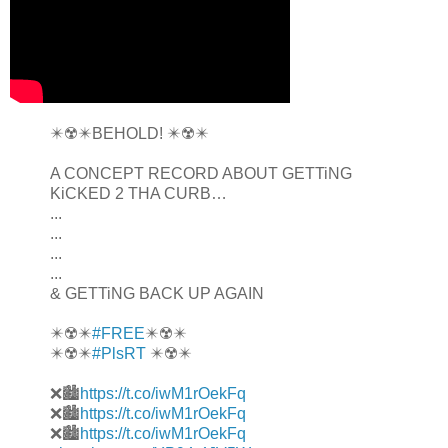
✴️☢️✴️BEHOLD! ✴️☢️✴️
A CONCEPT RECORD ABOUT GETTiNG
KiCKED 2 THA CURB…
...
...
...
...
& GETTiNG BACK UP AGAIN
✴️☢️✴️
#FREE
✴️☢️✴️
✴️☢️✴️
#PlsRT
✴️☢️✴️
❌🏙️
https://t.co/iwM1rOekFq
❌🏙️
https://t.co/iwM1rOekFq
❌🏙️
https://t.co/iwM1rOekFq