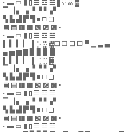
▫ ▬ ▭ ▮ ▯ ☰ ☲ ☱▐ ░ ▒ ▓
▔ ▕ ▖ ▗ ▝ ▝ ▘ ▞
▚ ▙ ▟ ▛ ▜ ■ □ ▢
▣ ▤ ▥ ▦ ▧ ▨ ▩ ▪
▫ ▬ ▭ ▮ ▯ ☰ ☲ ☱
▌ ▍ ▎ ▏ ▐ ░ ▒ ▓❏ ❐ ❑ ❒ ▀ ▁ ▂ ▃
▄ ▅ ▆ ▇ ▉ ▊ ▋ █
▌ ▍ ▎ ▏ ▐ ░ ▒ ▓
▔ ▕ ▖ ▗ ▝ ▝ ▘ ▞
▚ ▙ ▟ ▛ ▜ ■ □ ▢
▣ ▤ ▥ ▦ ▧ ▨ ▩ ▪
▫ ▬ ▭ ▮ ▯ ☰ ☲ ☱
▔ ▕ ▖ ▗ ▝ ▝ ▘ ▞
▚ ▙ ▟ ▛ ▜ ■ □ ▢
▣ ▤ ▥ ▦ ▧ ▨ ▩ ▪
▫ ▬ ▭ ▮ ▯ ☰ ☲ ☱