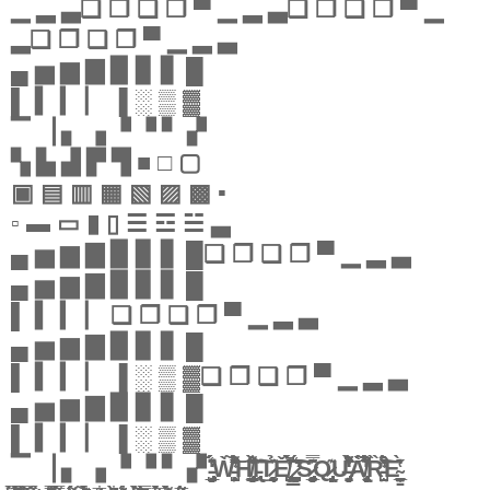
▁ ▂ ▃❏ ❐ ❑ ❒ ▀ ▁ ▂ ▃❏ ❐ ❑ ❒ ▀ ▁
▂❏ ❐ ❑ ❒ ▀ ▁ ▂ ▃
▄ ▅ ▆ ▇ ▉ ▊ ▋ █
▌ ▍ ▎ ▏ ▐ ░ ▒ ▓
▔ ▕ ▖ ▗ ▝ ▝ ▘ ▞
▚ ▙ ▟ ▛ ▜ ■ □ ▢
▣ ▤ ▥ ▦ ▧ ▨ ▩ ▪
▫ ▬ ▭ ▮ ▯ ☰ ☲ ☱ ▃
▄ ▅ ▆ ▇ ▉ ▊ ▋ █❏ ❐ ❑ ❒ ▀ ▁ ▂ ▃
▄ ▅ ▆ ▇ ▉ ▊ ▋ █
▌ ▍ ▎ ▏ ❏ ❐ ❑ ❒ ▀ ▁ ▂ ▃
▄ ▅ ▆ ▇ ▉ ▊ ▋ █
▌ ▍ ▎ ▏ ▐ ░ ▒ ▓❏ ❐ ❑ ❒ ▀ ▁ ▂ ▃
▄ ▅ ▆ ▇ ▉ ▊ ▋ █
▌ ▍ ▎ ▏ ▐ ░ ▒ ▓
▔ ▕ ▖ ▗ ▝ ▝ ▘ ▞ ̵̡̡̡̲͈̙̖̤̲̺̽́̈́̾̒̑̃ͅẀ̵̛̺̥͕͕̙͒̏͗̃̋̇͌̎̓̈́̍͝͝H̸̨̡͇̮͖̯̻̤͇͔̲̊͊͌͋̊̀̋̈̐̍͗I̵̢͊̈͐͜͠͠T̷̨͔̘͕̱̰̩͚̉͊Ě̸̢̹͕̮͚̺̳̔̀́͊͐̄̀̇̇̚ ̷̼͔͍̗̯͉̪̼̮̼̳́͑͗͂̂̾̕͠͠S̷̡̡͉̰̝̬̥̲̖̮͚͕̰͎̿̌͂͊̂͐Q̷̢͔̞̘̝̩̻̲͊U̶̡͙̫̮̻͔̭̙̝͛͌͑̀̽͒̒́̑͌͑̔͘͝À̸̢͔̥̻̬͍͖̞̏͂̃̈́̾͒͑̄̃̒͒͛̚Ȑ̵̛̺̤̌͒̐̓̇́͐͒̄̕͘͠ͅE̴̠̳̤̩̰̲͑̔̌̇̀