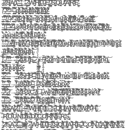
̷̟̗̣̗̭͋̈́͜͜2̷͍̿̇̇͛̿̈́̕5̸͍͕̗̫̹̤͓̮̙̫̥͖̔͑͋̾̃A̸̧̧̛̺̟͎̰͍̩̙̺͚ͅ1̴̙̟̬̱̼͖̝̝͕͋͋̂͊̀̾̉̕ͅ ̵̣̮̦̝͍̙͍͖̰̔́̚ ̵̢͎͚̮̣̥̘͈̲́̈͛̾̓͜ͅ□̵̱̎̿̀͗͘͠ ̷̨̼̻͕͙̤̮͓͔͓͖̜̳̮̣͌̈́̚ ̵̡̡̡̲͈̙̖̤̲̺̽́̈́̾̒̑̃ͅẀ̵̛̺̥͕͕̙͒̏͗̃̋̇͌̎̓̈́̍͝͝H̸̨̡͇̮͖̯̻̤͇͔̲̊͊͌͋̊̀̋̈̐̍͗I̵̢͊̈͐͜͠͠T̷̨͔̘͕̱̰̩͚̉͊Ě̸̢̹͕̮͚̺̳̔̀́͊͐̄̀̇̇̚ ̷̼͔͍̗̯͉̪̼̮̼̳́͑͗͂̂̾̕͠͠S̷̡̡͉̰̝̬̥̲̖̮͚͕̰͎̿̌͂͊̂͐Q̷̢͔̞̘̝̩̻̲͊U̶̡͙̫̮̻͔̭̙̝͛͌͑̀̽͒̒́̑͌͑̔͘͝À̸̢͔̥̻̬͍͖̞̏͂̃̈́̾͒͑̄̃̒͒͛̚Ȑ̵̛̺̤̌͒̐̓̇́͐͒̄̕͘͠ͅE̴̠̳̤̩̰̲͑̔̌̇̀
̸̛̥̇́̉ ̴̧̧̏̈́͋͌̌̂̅́̀̅͆̈́ ̷̛̘̥̆̐̈́̀̎̒͘̚͝ ̴̨̨̛̬͎͔̐̿̑̓͂͗͒͘̕͘͠ ̵̹̯̥̄̂̓̉=̵̡̤̜̘̥̣͍͓͈̿͛͆̚ ̶̧̡̡̡͕̖̯̗̣̬̰̽̿͌̉̃͗̍͗͊́̋q̴̡͈̤͕͓̻͖͎̼̼̜̞̘̱̈́̈́̈́̊̈́̎̈́͊̔͌́̕ų̶̛̘̟͚̘̟̥̭̫̥̈͆̃͐͋̈́́̄͊̾̀͠͝ą̶̱̗͈̼͍̝̰̺͙̻̘̅̓͋̋̆d̶̛͇̪͇͇̻̱̯̩̣̻͔̀͗̌̈̽͋̄̔̌̑̍̒̚r̸̹̟̥̰̟͊͋͗́͋͝a̶͕̯͌̽̈́͑͌̀͘t̸͙͇̣̰͍̪͉̗̞͉̲̖̟͍͆̀̄̿͘͜͠͝u̷̙̺͎̟̗̩̯͎͍̖͕͇̓̀̀̔́̉̅͊͜ͅr̶̨̢̯̱̰̯̯͓͈̺͍̠̥̒͌͂̔̈́̀̀̓͐̄̄̇̕͝͝ȩ̴̙̯̬͉̠̠̞̙̮̞̈́̒̈̅͌͌̕
̴̡̨͇̝͉̙͕͖̥͕͚̄̽̍̋̔ ̶̯̱̯̌́͑̓͆̉̐̇́͛̓͗͠ ̸̢̗̞́̃̓̅͑̚͜͝ ̸̱̩̘̹͍̲̖͍̟͎͚̈́͂͐ͅ ̴͍̤͋͛̆̀̆̇̈́̎̇̂͊͠≠͇͖̰͍̱̦̪̫̥̟̘̐̋̒͗͐̏͜ ̵̯͕̻̣͖̄͑̌͗̃͌̚͠͠͝ả̴̟̼̟̥̫͂̃̾̑̊̒̏̈́̔̕l̴̺̙̙͇̱̉̆͐̄̚͘͝c̸̨̦͓̺̱͕͙̹̱͇͉͚̳̞̞̓́͋͑͂ḣ̸̪͓̿̈̔̋̓́̒̓͒̓͛̍̚ę̶͙̹̘͉̟̤̹̳̻̘͖̞̪͑̂͌̀͋̅͘ͅm̴̢̨̥̬̱̺̃̃̈́͐̒̇̈́̀î̴̬̺́̈́̌̒c̸̙̰̯̦͎̦̖̞̝̹̯̮̀̀̓̓̌̒̾̃̉̚a̷͚̟̳̗̭̮͊̂́̿̒̅̈́̑̒͑̚͘͝l̶̤̯̖͛͊̀̕ ̵̡̪̟̝̭̙̯͇̐̓̿̓̅͋̓͜ͅs̵̹̳̻͙͕̮͉̬͈̭̉̾͝ý̸͔͔̝̥͉̘͈̥͓͛̐͌̄͑́͜m̵̡̨͇̳̲̥͚̼̰̯̻̋͜b̶̨̳̤̳̤̼̭͍̰̥̟̩̰̣͖̂̓̄́̈̓̀̉̂̇̀̃̎̀o̸͔̠̰̼͉̙̺͒͐̒͛ļ̸͇̯̗̯̗̬͕̳͈͈͒͗̊̑̈̽̃̈̍̄̎́̕͠ͅ ̸̨̧̲̱͍̬̹͇͈͕͆̒̕f̸̛̗̲̰͆̐́̇̇͒o̶̡̠͔̭͎͋ͅŗ̴̦͇̳̹̐͛̐̄̽͆͒̄͒̕ ̸̝̩̞̹͌̆̈́̓̓̂͗͒ş̷̲̤̰͙͖͕̼̹̫̫̹̦͈̪̊a̵̧̨̫̲̙̭̪̭̤̰̮͇̪͆͗͜l̷̢̢̗͖̭̗͇̀̑̒͆̊͛͜͠t̴͎̲̘̟̩͖͕̦̩͕͙̱̔̀̾͋̐̕͝ͅ
̵̰̫̰͇̟̹̜͎̯̘̣̎̐̿̾͐̆̐͐͠ ̸̢͉͖̜̬̰̥̤͚͈̈́́́͊͐͝ ̸̨̧̡͇̺̪̝̼̯̺̙͕̫̈́̈͌̚ͅͅ ̶͎͉̫̘̙̎̀̌́̑͐͗̚͘͝͝ ̴̹̥̠̟͇̮̰͚̖̤͓̗̪͈͛͗͆̉́̓•̶̨̛̻͇͖̔̍̋ ̶̡͇͇̘̖̦͖̤̘̟̘̜̣̘̂̾͌̃͒̈͘u̷̢̡̙̮̤̝̘͐̏s̴̛̻̻̒͒͂̌̑̅̈́̀͊͝͠͠é̴̱̗͓̗̼̗͇͒̏̈́̈́̈̿͒̿͂̀͂̈́̕d̷̞̦͉͐̋̍̓̋̓̍̈ ̸̯͠i̴͎̫̱̱̜̘͕͉̜̪̳̼͍̩̍̀͂͛̀̉͘n̴̩͙̹̯̠̺͖̘̠̞̘̠̈͗̏̒̅͌̿͘̕ ̷̛̟̭͇̯̘͔̤̫̦͈̼̋̇̀̋̕̚a̷͚͎͐̋̏͑͒͠ş̷̡̞̺͇̭̠̼̳̬̪́̔̊̓͋ͅt̶͖̖͇͎͈̼̠̗̮̲̼̙̝̘͔̀̊́̈́̊̑̎̑͐̆̕͝r̴͉̊̇̔̊͊͛̑ǫ̶̨̢̖̼̙̖̙̥͉̙̿̓̚l̸̨̡̨̛̪̼̮͉̭̘͇̣͕̤̝͐̊́͒o̸̮̙̥̹͍̠͐̋̏̚̚g̴̨̘͙͍̼̥̖͖̳̜̰͓̎́͒̕̕͝ì̵̞̺̘̹̪̠͍́̉̉͋̄̎͂̽̿̒̕c̸̛̛̤͓͇͖̝̮̥̥͎͌̆͒̆͜͜a̵͍͖̝̞̼̘͇̯͋͒͘͝l̷̻̞͐ ̷̢̧͉̰̹̗̲͖̠̬̟̣̅̿͆̽͒͐͜͠c̵̢̧̗̞̱̘͇̯̙̙͙̰̍̄̋͗̍̈́̂̈̔̿̏̆͜͠ő̶̯̒ñ̵̲̮̲͎͗t̴̢̛̗̫̮͖̫̰̾̆͐̾̀̎̾̃͒̿͒ẽ̴̛̘͓͓̳̿̋̆͒̃͘̚͝ẍ̷̱͈̲͍̰́̌̇͊̌̆̆̈ͅt̶͉̼͈̥̮̜̘̲̆̇̅̔̈ͅs̶͚͖̠̈́͋͋̍̆̇̓́̈́̿́͘͜ ̴̧̢̛̰̮͕̠̪̰̞̱̞̩́̈̄̈̾̈́̓̏̈́̚͜ͅf̸̳̒̊̅͂͌̈́̈́̉̅̔̕͝ǫ̴̨̯͍͇̦̫͂̎̈̾̄̾̈́̈́̆̑̈̔ř̶̼̯̘̱̝̺̫̲̥̲̠
̵̧̙̪̠̠̖̫̣̥͚̺̫͐̾̉͛́̆͛͘a̷̢̩̠̩̹̩͙̤̦̹̜͋͋̈́͜s̶͎̊̇̀p̴̡̛͈͎̦̘͇̬̥̲̗̅ę̴̧̘̫̼̘̥̘̩͙̝̥̾̏̌̎͗̏̏͌̈́̑͑͘͜͜͝͝͝c̵͎̓͌͗̆ͅţ̶̠͉̤̥̗̗̖̞̪̪̞͂̄̐̂͊̔̿͘͘̚ͅ ̵͕̬̟̫͍̟̞͎̠̝̬͉͎̾̓s̶̛̗̯̫͎̫̦̙̣͍̫͎̩̗̺͋̄̽͐̐̓̇̀͒͂̕͘͠͝q̵̛̛̲͇͖̰͔͚͙͈͇̞̽͒̈̿̒͐̓͘͜ͅü̵̗̫̭̏͑͆͘ă̷̧̡̡̼̪͉͙͉̰̆̾͂̋͒͆̽ͅr̴̺̹̟̲͉̖̜̯̲̟̘̱̽͜͜ͅḙ̴̬̤̳̘̬͆͆͌
̴̨̗̗̣̦̠̜̖̬̮̟̈̍͐̀͗̈́̈́́̒̌̎ ̴̨͉͓̥̽̀̕ ̵̧̧̮̦̜̙̄̏͊̀́̑̐̑̚ ̸̬̻̮̭͕̦̖͔̩̞͇̉̔̽ ̵͙̟̰̻̪̣̟̞̯̭͖̰̻̟̍̔̀•̷̨̡̛̬̪̗̼͔̥̼̣͇̋̐̈̂̂̒͑̆̈́̏͝ͅ ̸̢̧̩͙̘͇̗͇̗̳̜͉̦̀̃̾̅̃̀̿͛͑̈́̈̋m̸̢̨͓̦̪̟͉̖͕̥̻̜͚̅͊͂̽̂̽́́̏̓͘͘͜͝͠͝ͅa̷̧͉̘̰͍̞̻̥̓̏̓̈́̍̓͋̈̅̉̋̈́͠ÿ̶̺͖͖̗̤͍̙̩̝̩͉̼̤̩́̑̃̊̎̒̀͘͘ ̵̮̻̝̭̤̠̝́̈́̈́͌͐́̇͋̆̚͘̚̚ḃ̵̧̧̡̯͓̟̗̪̜̫̬̦̗̦̣̉̏̎̈́̔̍̕͠͝ę̷̛͚͉̱̹̳̗͍͔̭̖̺̳̑̃͂͛͛͊́̒͗́̑̃̈́̕ͅͅ ̴͚̠͖̘̆̇̓͗̾̆̔̍̂̈͝ù̸̢̘̩̬̞͖͖̙̣̏ͅs̷̬̫̯̟̲̐̊̑̐̂̂̀͝ë̸̢̡̨̧̺̬̩̼̣͖̝͇́̉̈̆̉͛̄̎̿͜͜͝͠d̸̤̓̿͠ ̸͈͔̓̈́̀̆͋̊̿͐̊͌ͅţ̶̡̥̝̼̺̳͎͉̤̞̤̝͎̮͑̆͌̀̊̃͗̽̇̄͠ỏ̴͍̫̗̖͇̄̆͆̆̄͆͌̇̀́̂̒̏͜͝ ̷̮̠̮͓̹̘̘̔̒̑̂̒̽͗̓̉͆͜͝ͅͅr̶͙̺̠̭͇͈̫̰͋̑̈́̀̍́e̵̮͙̘͘p̸̞̯̮̺̭̟̩͉̞̥͎̬̔͋̿̄̏͆ṙ̶̡͈͈̙̱̯̌͝ẻ̴̠̟̽͑̚ṣ̸̘̦͈͔̼͇̘̞̰͆̈́̕ę̵̢̤̻͇̬̟̝̥͈̿̽̐̅̈́̄̄̿̈́͘͘͠n̷̢͇̞̠̳̜̜̟̜̟̼͔͂̽͗̐̀͜t̸̲́̍̑̀̃̊̎̓̄͗͘ ̷̨̛̳͔̠̰̬͎̠̼́̋̎̇̈́̿̍̓́̓̽̇a̵̛̟̠̳̹͍͔̩̯̫̐̂́͑͐̍͗̕͘̕͝ ̴̨̠̦̗̯͉̬̯̰̼̑̉̓̄̂͛̒̓̑̓̕͜͠͝͝ͅm̵̤͊̓͂͂̚i̶̧̻͊͐̒̄̓s̷̞̏́̓̅̒̎̓̉̍̕͠s̸̖̏̈́͠į̶̛̥͙̥̠̼̺̹͈͉̙̼̫̀͊̈́̇̌ͅn̴̢̢͈̲̲̫͎̳͆̾͠g̵̣̖͔̝̬̔͛̈̀
̶̧̨̳̝͕̲̭͙̎ì̶̛̤̹̼̯̣̠͓͖̙͍̭̑̌̌̾͐̋͠͠ḏ̸̫̓͌̎̐̀̇̈́͘͠e̶̬̮̹̺̗͍̜̹͔̺͙̜̫̭̦͗̏̒̔̾̈̏̏͘̕ǫ̴̼͙̪̬̓̅͆̅̇̐̇͝͠g̷̛͈͔̰̘͓͍̼̲̦̯̳̩̐̀̔͗̾̊̓͜͜ͅŗ̷̩͇̳͙͔͉̩̮͙̗͈̰͉̒̅̽̊͛̀̏͘͘͘͘ä̶̧̜̲̥̬̹̘̰̤͍̱̠̖́͑͊̉̐̚p̶̨̠̭̩̪͕̣͈̙̀̀̾͛͊̒̕h̶̩̺̝̘̥̬̀̋̏̈́͋͝
̸̡͇͚̜͓̝̬̭͔͍͍̺̏̑̊͗͗͑̅̈́̈́̃̈́͊̿͝ͅͅ ̵̻̲̝̦̖͉͕̺̽ ̸͍̰͑ ̵̩̞̙̼̬͆̇̀͌̒̄̀̐̊̃̽̒͘̚ ̶̠̗̫̮̤̯̻̼͆̋̎͛̓̋͗̏̐͌̕͠͝→̶̢̛̙̪̞̱̻̜̝͗̽͗͛̊̽̋̆̏͂̚ ̶̡̳̩̈́̆͐͂͌̇̋̆̋̀̀̐̀̓͘2̶̢̨̹̣̼͚̠̭̼͆̎̒̅̃́̈́̀̈́̽͜0̷͇͔͋̌̿̎̄Ḋ̴̡͎͓͔̺͔̪̳̓͆͒͒̀̾͊̓Ę̶̹͎͓̻̬̭̫̜̩͙̟͍̖̆̈́̅̂́̄͠ͅ ̷͉͙̞͇̻̈̌ͅ◌̷̠͈̞̺̫̯͎̮͔͚̝͓̠̒̒̀̈́̐̔͛̐͘͠͝⃞̶̧̨̨̭͎̥̖̝̼̖̥̝̯̤̋̆̕ͅ ̸̧̦̣̳̭̰̬̟͆̎͝c̶̢̡̯̣̖̝͕̱̥̜̱̩͍̮̪̅͒͊̑́̃̐͋͝ǫ̷͇̣̰͙̻͚̈́͐̎̾̓̿ͅm̴̡͎̹̗̻̩̼͇̠͖̀̓̏̈́͊́͘ͅb̵̗̊̏ḯ̵̢̲̰̭͈͕͍̗͕̫̭͕͌͐̍͗̋͜n̴̦̯̟̆̉̐͜͝i̴̧̡̱̖̦͚̗̲̺̱͌̀͒̃̑̈́̚͘͝͝n̶̨̢̫͚̩̞̪̜̙͈͉͉̯̬̘͐g̴̠͐̇̀̎̀̓̎̈̆͌̚͝͝͠͝ ̶̝̎͛͆̾̾ͅè̷̛̳̟̺̱̼̮͈͉͉̣̽͂̐̑̀̿̂̀̈́̾̋ͅn̷̡̬̜̩̬͇͇̱̼̭͙̘̟̗͙͋̓̇̂̊͊̉̅̉̃́͆͝c̴̳̪̥̩̖̠̅̄̇̃̋̊͗̅͌̊̔̈́͘͜l̷̮̞͚̅͋̋̈́̑̒̋̋͛ơ̴͚̳̘͕̹͎̾̂͑͆̄̂̈̉̽̚͜͝s̵̨͓͈̺̯͕̳̤̩̪̯̙̜̺̓̃̆́̓̒̾̽̐̉̌͘̕ͅi̷̞̠͖̙͕̖̙̥͇̰͌̑̃͛͑̾̾͒̿̎̌́̀͋̚ņ̴̞̐̐̉́̽̈́͂͑͠g̴̨̢͉̺͔̯͝
̷̡̮̦̗͎̮͎̻̺̞̬̽̈͊̽̓̃̒͌̅̕͝ͅs̴̟̼͎͚͕̻̆̀͋͌̒̐̅̉̉̿̂̅̕͜q̷̹̱̳̟̀͋̓u̷̬̫̼̟̩̿̇̎̊a̷̢̡͔̰͖͎̘̭̩̳̠͐͆̈́̑̅͒͐̍͆̒͝ͅr̶̨̜̮͉̥̤̯̝͂̊͗̅ͅe̷̮͚̬͔͊̎
̶̧̛͚̫̬̜̰͚͔̫̖̞̞̌̉̉̋͌̈̏͂̎̍̇͜͠͠ ̷̧̡̗̲̞̤͖̦͍͈̻͎͑̂̀͗̈́̑̀̍̽̈́̀̋͒͒̚ ̴̮́̀͌́̕ ̶̧̧̺̘̘͉͇̣̗̠̻̦̦͇̩̆̾͗ ̵̗̥̞̮͍̙̻̎̍̃̉͛̋́→̵̨̙͇̙̄͑̏̈́́̽̄̈́́ ̵̢̖̖̭̒̓͌́͐̀̈̚͜2̷̼̥͙̫͋̎́͋̈́͒͛̀̔̐̇̿͜͝5̷̬̗͔̱̱͚̈́͜F̸̼̱̺̤͇̞͔̺̮̭͖͙̺͕͋̔͆͐͝͝B̶̫̟̫͙̄̃̂̋̋̆̾̽͝ ̵̡̯̯̠̿͂̎̎͒̚◻̵̲̰͂̌̉̋̑̿͑̀̇͊̌ ̴̛̟̹͖̩̣̦͙̞̩̠͉̣̖̖́̑̅̇͐̑̽̚͠w̴͉̳̠̥͖͒̍̑ͅḥ̸̺͕̩͇͇̔ȋ̵͎̪̯̘̪̥͚͓͖̟̬͚͑̃͌̃̃͂̈́́͋̓͜͠͠t̴̰̳̣̗̱̻͑̑͛̏̑̄̇̊͘e̶̦̩̖͕͂̈́͆͌̕ ̸̛͔̒͑̑͛͒̈̓͒̐́̐̐̔͜m̷̨̧̘͚͔̣̠̲̞̺͋̾͜ę̴͚̟̗́̀́̈͘͘ͅď̸̨̩̙̰̗͚͈͎̎̂̀̀̂̓̎̑̉̔̕ī̷̢̻̖̖̻̣̪̙̻͔͓̤̹̃̎̈́̕̚u̵̩̯̼̙͚͍̜̙̲͓̰̅̋m̷̰̱͔̈͆̒͝ ̸̧̟̫͓̙͖̺̰͓͂̊͑̿̂̈́́̒͠ͅș̵̢̠̫̞̠̲̮͎̤̗̻͕͖̈́͐͜q̷̢̫̹̱̝̣͙̃̔̑̋̊ͅư̷̡͇̺̗̤̠̤̾͂͑̉̉̈́̌͋̊̚͘a̴͍̞̮̹͓͔̝͕̭̒̍͗͜r̷̨̡̖̘͙̭̥̹̯̟̯̦͋̄̾̆̆̐͊̏͋̚͠e̴̡̜̗͓͓̮̲̯͖͎͒͗̀
̴̡̨̢̯͉̪͖͇͖̖̒̊̉̏̉̐ ̵̨̳͖̤͇̔̈͊̅ ̵̡̺̠̳̠̫̩͔͓̹̟͎̖͚͍̏ ̶̨̨̛̦͉̖͔̠̦̥͇͙͍̤͛̊̄̎̈́̈́̎̐̈́̕ͅ ̸̤̹̉͆̂̃́̋̋͜↛̛̤̗͕͙̳̦̯̜̞̺̖̋̀̿̎̊͂͒̓͜ ̷̧̢̨̻̮̹̗̣̟͔̹͙̘̥̄͜2̴͔͈̰̫͋͂̕͜6̶̧̳̘̬̺̭̜͈͂͑͛́̿̈́̌͆̊̕̕͜͜1̸̡͂̓̏͂͆́̽̌̑̋̀̀̽́0̶̧̙̳͔̙͍̫̮̲̗̣̗̮͂̈́̇͂ ̴̪̗̩͔̘̳̝̜̈́̆̋̈́̃̍͘☐̴̘̟̞̦̘̮̘̲̭̩̙͛͊́͗̒̓̕͠ ̴̝͔̮̻̙̞͉͙̣͍͕̉̔̆̂͠b̴̡͚͍̻̟̠̫̦͍͐͋͑a̸̛̲̼͔͖͇͉̒̃͂͝l̷̟͑̈̉͆̔̓̀̈͋̀ͅļ̷̢̯̺̟̘͓̆̽͋̔̅͘͘o̶͈͍̜̝̗̜̼̬̬̝̥͍̟͊̃̇̃̽̚t̷̠̲͍̣̭̞͚̖̙͚̲̣̯̗̀͌͜ ̴̢̗̆b̵̧̡̧̧̛̪̠͇̪͔̘̤͎̦̖̉̿o̵͓̫̤̥̟̠̪̽́́̾̌͂̃͠ͅx̷̢̡͖͕̯͇͈̱͕͙̾̈̾̽̓̑͆̕͝͠
̶̼̫͖̥͔͖͚̙̙̓̀̐͊͗ ̷̣̹͇̀̍̉̌̊͌̃́̌̓̀̕̕͝͝ ̴̢̛͖̤̯͍͐̾̀͘͠͠ ̷̢̲̟͕̙͉̻̖̖̗̹͚̈́̂̐̉̋̈́͂̉͠ͅ ̸̭͙̓→̷̧̢̠̹̪̠̔ ̷̧̱͇̣̪̺̙̫̆͗́́͋͘͘͝2̵̨͎̠̮͕̤̤̩̰̽̄͛̈́͗̇̀͌̓̀̚͝B̷̹̭̰̫̙̭͎͔̪̖̅́̃͊̂ͅ1̷̞̩̝̼̝̯̖̉̒̌͜Ç̵̻̫̝̼͙̽̓̍͂̀͛ ̸̨̼͔̦̝̹͓̮̖̗̙̇⬜̶̮̠͎̩̂ ̷́̄͜w̶̨̰͉̖͖̖̫̣̖͈̹̉͗̆̑͘ͅh̷̢͎̼̤̿̀́̋̋̄̚͘͘͝ì̴̧̢̥̬̦̝̌͐̑͛̀͗̾̕͝t̴̛͍̲̅̅̊̒̍̒́͒̉̎̍̈́͘͝è̴̡͉̘͖͍͕̹͖̦̙̦̇̈͂̇̂̂̚̕̚͜͝͠ ̸̛̱͈̌̈́̎͝͝l̶̨̧̛̦̺̩̣͖̪̹͚̿̔͋̊͊̍͒͒̂͠á̴̢̧̢̡̞̗̼͎̣̻̘͎͋̀́͌̏̈̅͑́̔̂̓̀̐ͅr̴̛̳͙̀̓̓̋̿͒̔͘͘g̸͇͔͙̤̭̺͊̋͒̿̐̈́́͗́͑̉̑̂͝ͅę̷̢͇͍͔͔͔̠̮͍̩̣̙̟͉̀͌͂̇̈́̑͛͆̒͒ ̷͚̬̫̼̓̾̀̓̋̅̄͌̽̓̚͜s̷̨͖̼̰̦̣̤̭̲̲̼̭̐̒͋̽̾̒̿́̍̓̑̊̚͜q̵̨͉͔̝̫̝̭͇̙̦̩̟̳̪͙̐̋̅̽̐̂̾͠u̷̱̼̩͍̾͂́̈́̂ä̷̧̤͚̱́̆ŗ̵̓̀̇̀͊́̄͘ͅę̸̛̰̞͊̀̾͆̊̍̽̒̀̌̔̽͌͠ͅ
̶̣̟̺̻͔̥͋̌̉͌ ̸̨̝͖̲͌̈̎̈́̀̃͑̈͂̿ ̶̣̝̗̬̙̱̺̮̫̮̫̟̝͒̀̓͊̀̈͜ͅ ̵̖̠͕̞̹̉̆͂̏͆̔̾̾̚͘ ̷̡̦͚̼͇̖̥͉̠̒→̶̢̛̲̬͙̪̞̹͍̬̅̓͑̽̈͐̊́͒̃͌̃͝͝ ̵̡̡̼̰̬̹̖̙̝̙͊̔̈͌̿̑̆̈́̾̕͝͝ͅ3̵̙̳͓͉̊̓̾͒́̽̌͐͗̚͘̚̕͝͝0̵͕̪̿̌̾͋̇̀̕͠1̶͚̤̲̹͔̠͗̓̂̏͛̾̎̋̆́͠3̵̨̝̪͍͇̝͎̯̙̫͕̬̞̇̈́͒̋̾͋̎̆̾͑̐͝ͅ ̷͎͕͎̾̊͒̋̏̆̀͒̀͒͘̕͘͝〓̸̢̟̻̗̼̬̩̑͂̋͗̆̈́̔̅̚ͅ ̶̛͚͕̻͉͍̪̍̈́̈͑̊̿͛́̃͊̌̓̃͝g̵̹̙̣̮̟̹̺̜͙͈̭̳͐̾͜͠ͅe̷̬̟̯̯̤͙͕̳͊̎͜͜͝t̵̢̡̛̤̳̮͈͇̟̩̫̟̜̐͐̒̌̌͜͜͝ͅa̵̧̲͉͖̫͇͚̼̹̺̙͈͈͈͆̔͋͒̀͘͝ ̵̢̛̓̍̀̊́̚͝m̷̠̙̥̙͙̆̽̎̽ä̶̩̰̟̗̮̘̤͕̆̒̃̄͒̒̓̏̓r̵͎̞̜̝͎̙̀͛k̴̨̨̥̭̥̫͍͍̘͉͙̮̖͔̝̊́̓̒̈́͂̃̀͘̚̕͠
̷̧̜͕̰͖̘̥̰̮͖͉͈̣̇͗̈́̊͗̓̐͂̄̇̑̽͜2̶̹̹͇͔͔̘̮͍̭͒̅̇̃͂̆͐̈́̽͝5̶̨͇̤̥͙͓̮̮͔̏͂̽͐̆̆̀̆̉ͅA̸͕̘̳͎̪̟̹͉͗̐̍͋̕2̴͍̻̖̪̇̓̈́͗͌͌͒͘ ̸̨̣͉͎͉̱͗͊͊̽̔̎̄̀͌̓̌͜ ̵͚̘̪͓͉̯͍̹̳͔̹͍̓̀̿▢̶̥̹̼͚͕͍̘̓͛͒̀̏̈͂̇ͅ ̶̘̭̎̉̂̀̉̌̒̇͛̑̉̐̕̚ ̴̻̦̈́͂̉͋̔̈́̇̇̉̀̒́̚͝W̴̢͓̺̝̫͕͈͍̤̄̿̿̔̿́͊͝Ḩ̸̥͇̊̄̎I̴̦̮͓̮̭̳̖̹͙̙̜͖̅͋̊̐͆͛̋̎̅͘͝ͅT̸̢̡̛͕̩̘͓̞͇̗̓̍̄͑̔̓̎̆͛̐͑̕͘Ȩ̴͔̫̤̈́̄̅͆͛ͅ ̴̢̛̯̦̬̠̙̠̖͆̌͊̕S̵̙͙͇̺̠̲͙͎̹̰͔̼̻̰̀͒̽̍̚͠Q̸̢̨̳̘͍͇͕̱̪͈̖̤̣̽̋̍͒̍̔̉̔̐̋͝͠͝U̸̧̨͖̗͇̪̭̦̓̇́̓͜A̴̡̨̛̤̦̗̮̮̳̯͓͉̽̔̄̍R̸͉̺̖͑̐̽̾̀̀̅Ȩ̶͎͙̜͙̬̙͔̯̏̓̓̌͑͌̎͊̕͝͝ ̸̮̰̠͉̹͎̝͙̣͎̜̥̘͂̈̽̐͆̿̎̄̏͐̃͜͠͠W̷̙̦̭̠̞̖̯̜͊I̷̛͓̯͇̓̆̉́͗͋͛͒̄͆͝T̷̙͔̈̋̂͋̏̾̾͐́͝͝H̶̡̺̞̣̰̫̬̯͒̅̑̏̕͜͝ͅ
̶̞́̃͆͘R̴̥͇͎̭̩̥̩̟̱̥̐̇̑͌͜Ö̵͉̹́͊͐̈́̅͋͝Ų̴̣̳̮̠̟̱̭̳̈́ͅͅN̴͚̈́̌̋̈́̈́̓͗͝D̶̻̟̬͖͐͛̀̾͛͒̒͌́͌̔̿̀E̶̱̤̯̲͕͌͐̀͐̈́̔̀͊D̸̦̰̄̽͋̀͐͝ ̷̦̖̞̹͖͇̱̳͈̪̑̈́̑̓̆͜͜͜͜C̴̢̢̨̲̲͎̜͉͕̙̠̏̈́O̶͚͖͍̻͉̥͔̅̓̋̋́̅̽͛̒̆́̚R̸̲̟̮̝̰̦͙̣̱̼̍̆̾̎͌͂̋̄͋̇̚͝͠͠Ǹ̶̨̺̲͉͙͉̺̬̺͍̬̟͚̿̿̔͆͒̕È̵̹̮̥̩̈́̈͊̾̉̑Ŕ̵̜̫̝̘̩̭͓̹͑͑͝Ș̵̡̡̨̰͔̟̬̰̞̹̞͍̋͆̐̋́͘ͅ
̴̧̡̲͓̘̙̹̖͕͔̦͕̱̙̖̓͋̈́͑2̸̘̌̓͂̄5̵͚͈̜̭̮͔̥̰̼̙̚͜A̴͓͑̂̽͂̀̀̽̀͛͝͝3̶̡̰̼̻̱͇͍̯̦̃͗̅̽̏͘͝͝ ̴̢̫͕̹̠̤̥͓̀͋͌͜ ̵̜̗̰̱̕ͅ▣̵̛̤̤̔ ̷͖͒̍̿͘ ̶̢̫̼͇̳̪̲̆̊̚͘W̴͖̬̽̀̈́́̀̆͘͘H̷̛͖͖̲͕̩̤̫̣͚̞́̀̆͑̑̽͌̀͝͠͝͝I̴̡͓̖͍̺̝͈̲̱͍̲͋̄͛͝T̷̨̡̧͈̜̝̱̮̪̤͓̹̩̃̊͒̋̈̓̑͗͠͝E̷̛̯̻̪̬̻͓̣̦̪̙̟̜̜̗̓̑̐̑͜ ̶̩͔̞̲̝͉͚̤̣͚́̊͆̀̆͑͂̿̈́̋͐̚S̸̨̩̲͙̯̟̠̙̠̙̯̈́͐͛Q̷̨̥̬͖̮̝̗̤̬̭̪̳̎̄̇̉̔͑͋͋̽͋̓̓͘͜͝͠Ū̸̡̼̞͚͕̺͕̘̻̐̈́A̷̢̭̳̯͌͆̇̀̍̕R̶͎̱̟̫̪̗̻͔͆̽̈́̏̅̂̕͘E̶͔̯̪͓̾̂͊ ̷̛̱͍̍̔̈́̑͌͘Č̷̦̮̪̱̻͕̺̟͚̱͗O̵̦̞̹̼̹̞̬̝̱̜̱̯̘͊͛̊̽̿͋̈̏̍̉̒̐͘̕N̴̬̞͙̪̊̈́̐̃Ţ̵̦͕͈̪̥̣̘͔̞̓͗͒̓̐̕͜ͅA̶̗̭̰͈̳͓̱̟̼̼͑̑̈̋̌̈́͋͊͝I̸̢͎̻̼̤̗̩̮̼͑̎̐͛͐͘͝N̴̻̬̤̘̗̜̽́̽̔͐̑̑̅̑̆͌́̐̚͠Ï̷̡̞̯̩̮͖̗͑̉̑͂̽̎̄͜͝N̷̡̨̼͈̲̰̭͍͗̓͒̄̉͋̔̍̓̈́̿͑̈́̚͜Ǧ̴̨̢̛̬̟̼̱͍̩̏͑̿̌̃̿̏̈́̉̂̇