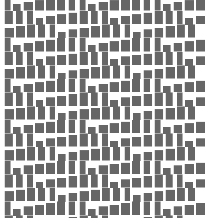
▋▄ ▅ ▆ ▇ ▉ ▊ ▋▄ ▅ ▆ ▇ ▉ ▊ ▋▄ ▅ ▆ ▇
▉ ▊ ▋▄ ▅ ▆ ▇ ▉ ▊ ▋▄ ▅ ▆ ▇ ▉ ▊ ▋▄ ▅
▆ ▇ ▉ ▊ ▋▄ ▅ ▆ ▇ ▉ ▊ ▋▄ ▅ ▆ ▇ ▉ ▊
▋▄ ▅ ▆ ▇ ▉ ▊ ▋▄ ▅ ▆ ▇ ▉ ▊ ▋▄ ▅ ▆ ▇
▉ ▊ ▋▄ ▅ ▆ ▇ ▉ ▊ ▋▄ ▅ ▆ ▇ ▉ ▊ ▋▄ ▅
▆ ▇ ▉ ▊ ▋▄ ▅ ▆ ▇ ▉ ▊ ▋▄ ▅ ▆ ▇ ▉ ▊
▋▄ ▅ ▆ ▇ ▉ ▊ ▋▄ ▅ ▆ ▇ ▉ ▊ ▋▄ ▅ ▆ ▇
▉ ▊ ▋▄ ▅ ▆ ▇ ▉ ▊ ▋▄ ▅ ▆ ▇ ▉ ▊ ▋▄ ▅
▆ ▇ ▉ ▊ ▋▄ ▅ ▆ ▇ ▉ ▊ ▋▄ ▅ ▆ ▇ ▉ ▊
▋▄ ▅ ▆ ▇ ▉ ▊ ▋▄ ▅ ▆ ▇ ▉ ▊ ▋▄ ▅ ▆ ▇
▉ ▊ ▋▄ ▅ ▆ ▇ ▉ ▊ ▋▄ ▅ ▆ ▇ ▉ ▊ ▋▄ ▅
▆ ▇ ▉ ▊ ▋▄ ▅ ▆ ▇ ▉ ▊ ▋▄ ▅ ▆ ▇ ▉ ▊
▋▄ ▅ ▆ ▇ ▉ ▊ ▋▄ ▅ ▆ ▇ ▉ ▊ ▋▄ ▅ ▆ ▇
▉ ▊ ▋▄ ▅ ▆ ▇ ▉ ▊ ▋▄ ▅ ▆ ▇ ▉ ▊ ▋▄ ▅
▆ ▇ ▉ ▊ ▋▄ ▅ ▆ ▇ ▉ ▊ ▋▄ ▅ ▆ ▇ ▉ ▊
▋▄ ▅ ▆ ▇ ▉ ▊ ▋▄ ▅ ▆ ▇ ▉ ▊ ▋▄ ▅ ▆ ▇