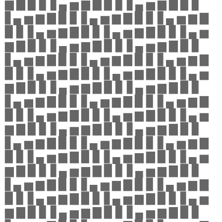
▆ ▇ ▉ ▊ ▋▄ ▅ ▆ ▇ ▉ ▊ ▋▄ ▅ ▆ ▇ ▉ ▊
▋▄ ▅ ▆ ▇ ▉ ▊ ▋▄ ▅ ▆ ▇ ▉ ▊ ▋▄ ▅ ▆ ▇
▉ ▊ ▋▄ ▅ ▆ ▇ ▉ ▊ ▋▄ ▅ ▆ ▇ ▉ ▊ ▋▄ ▅
▆ ▇ ▉ ▊ ▋▄ ▅ ▆ ▇ ▉ ▊ ▋▄ ▅ ▆ ▇ ▉ ▊
▋▄ ▅ ▆ ▇ ▉ ▊ ▋▄ ▅ ▆ ▇ ▉ ▊ ▋▄ ▅ ▆ ▇
▉ ▊ ▋▄ ▅ ▆ ▇ ▉ ▊ ▋▄ ▅ ▆ ▇ ▉ ▊ ▋▄ ▅
▆ ▇ ▉ ▊ ▋▄ ▅ ▆ ▇ ▉ ▊ ▋▄ ▅ ▆ ▇ ▉ ▊
▋▄ ▅ ▆ ▇ ▉ ▊ ▋▄ ▅ ▆ ▇ ▉ ▊ ▋▄ ▅ ▆ ▇
▉ ▊ ▋▄ ▅ ▆ ▇ ▉ ▊ ▋▄ ▅ ▆ ▇ ▉ ▊ ▋▄ ▅
▆ ▇ ▉ ▊ ▋▄ ▅ ▆ ▇ ▉ ▊ ▋▄ ▅ ▆ ▇ ▉ ▊
▋▄ ▅ ▆ ▇ ▉ ▊ ▋▄ ▅ ▆ ▇ ▉ ▊ ▋▄ ▅ ▆ ▇
▉ ▊ ▋▄ ▅ ▆ ▇ ▉ ▊ ▋▄ ▅ ▆ ▇ ▉ ▊ ▋▄ ▅
▆ ▇ ▉ ▊ ▋▄ ▅ ▆ ▇ ▉ ▊ ▋▄ ▅ ▆ ▇ ▉ ▊
▋▄ ▅ ▆ ▇ ▉ ▊ ▋▄ ▅ ▆ ▇ ▉ ▊ ▋▄ ▅ ▆ ▇
▉ ▊ ▋▄ ▅ ▆ ▇ ▉ ▊ ▋▄ ▅ ▆ ▇ ▉ ▊ ▋▄ ▅
▆ ▇ ▉ ▊ ▋▄ ▅ ▆ ▇ ▉ ▊ ▋▄ ▅ ▆ ▇ ▉ ▊