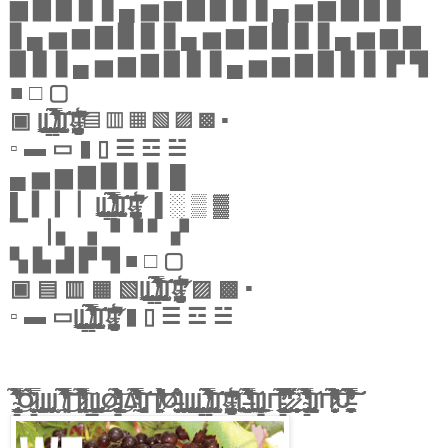
▆ ▇ ▉ ▊ ▋▄ ▅ ▆ ▇ ▉ ▊ ▋▄ ▅ ▆ ▇ ▉ ▊
▋▄ ▅ ▆ ▇ ▉ ▊ ▋▄ ▅ ▆ ▇ ▉ ▊ ▋▄ ▅ ▆ ▇
▉ ▊ ▋▄ ▅ ▆ ▇ ▉ ▊ ▋▄ ▅ ▆ ▇ ▉ ▊ ▋ ▛ ▜
■ □ ▢
▣ Ι̨̢̢̨͚̹̝͉̰͙̭̯̯̰͓̫̻̤͇̭̥̭̞͔͖̪͙Ι̡̡̢̩͚̠̼̦͓̝̳͈̗̺͕͔̙̖ˆ̸̧̡̛̛̛̭̣̻̜̯͔͓̹̥̮͍̳̠̻͕̰͇̠̺͈̱̤̘̬̤͈̗̺͙̹̩̈́͂̄̋͛͊̓̇̀̀̎̑͐̊͐̀̽̽̊̆̌̉̅͂̈́̔̃͋̆͒͊̊̒̈́̂̑̽̌̂̂̀̊́͛̋̇̾̄̀̅̃̇̇̌̊͆́͂̅̍̾̈́̈́̈́͊̿̓̈̎́̓̍̚̚̕̚̚͘̚̕͝͠͝͝͠͝͠͝͝Ι̡̢̢͎͙͓͇̠̞͍͉̘̥̙̺̗̱͍̻̝̣͓̜̺̪̯̯͈̟̰̻͕̟Ι͎̹𝔘̶̧̧̨̧̛̛̛̝̗̦̙̻̲̻̙̳̦̼̘̞̤̲͖͍̫̲͙̰͓̭͎͇̠̜̮̦̹͍̞̐̑̓̔͆̉͋̿͗̆̅̐͗̂̉̊͌̌͆̌̾̈́̋̚̕͝▤ ▥ ▦ ▧ ▨ ▩ ▪
▫ ▬ ▭ ▮ ▯ ☰ ☲ ☱
▄ ▅ ▆ ▇ ▉ ▊ ▋ █
▌ ▍ ▎ ▏Ι̨̢̢̨͚̹̝͉̰͙̭̯̯̰͓̫̻̤͇̭̥̭̞͔͖̪͙Ι̡̡̢̩͚̠̼̦͓̝̳͈̗̺͕͔̙̖ˆ̸̧̡̛̛̛̭̣̻̜̯͔͓̹̥̮͍̳̠̻͕̰͇̠̺͈̱̤̘̬̤͈̗̺͙̹̩̈́͂̄̋͛͊̓̇̀̀̎̑͐̊͐̀̽̽̊̆̌̉̅͂̈́̔̃͋̆͒͊̊̒̈́̂̑̽̌̂̂̀̊́͛̋̇̾̄̀̅̃̇̇̌̊͆́͂̅̍̾̈́̈́̈́͊̿̓̈̎́̓̍̚̚̕̚̚͘̚̕͝͠͝͝͠͝͠͝͝Ι̡̢̢͎͙͓͇̠̞͍͉̘̥̙̺̗̱͍̻̝̣͓̜̺̪̯̯͈̟̰̻͕̟Ι͎̹𝔘̶̧̧̨̧̛̛̛̝̗̦̙̻̲̻̙̳̦̼̘̞̤̲͖͍̫̲͙̰͓̭͎͇̠̜̮̦̹͍̞̐̑̓̔͆̉͋̿͗̆̅̐͗̂̉̊͌̌͆̌̾̈́̋̚̕͝ ▐ ░ ▒ ▓
▔ ▕ ▖ ▗ ▝ ▝ ▘ ▞
▚ ▙ ▟ ▛ ▜ ■ □ ▢
▣ ▤ ▥ ▦ ▧Ι̨̢̢̨͚̹̝͉̰͙̭̯̯̰͓̫̻̤͇̭̥̭̞͔͖̪͙Ι̡̡̢̩͚̠̼̦͓̝̳͈̗̺͕͔̙̖ˆ̸̧̡̛̛̛̭̣̻̜̯͔͓̹̥̮͍̳̠̻͕̰͇̠̺͈̱̤̘̬̤͈̗̺͙̹̩̈́͂̄̋͛͊̓̇̀̀̎̑͐̊͐̀̽̽̊̆̌̉̅͂̈́̔̃͋̆͒͊̊̒̈́̂̑̽̌̂̂̀̊́͛̋̇̾̄̀̅̃̇̇̌̊͆́͂̅̍̾̈́̈́̈́͊̿̓̈̎́̓̍̚̚̕̚̚͘̚̕͝͠͝͝͠͝͠͝͝Ι̡̢̢͎͙͓͇̠̞͍͉̘̥̙̺̗̱͍̻̝̣͓̜̺̪̯̯͈̟̰̻͕̟Ι͎̹𝔘̶̧̧̨̧̛̛̛̝̗̦̙̻̲̻̙̳̦̼̘̞̤̲͖͍̫̲͙̰͓̭͎͇̠̜̮̦̹͍̞̐̑̓̔͆̉͋̿͗̆̅̐͗̂̉̊͌̌͆̌̾̈́̋̚̕͝ ▨ ▩ ▪
▫ ▬ ▭Ι̨̢̢̨͚̹̝͉̰͙̭̯̯̰͓̫̻̤͇̭̥̭̞͔͖̪͙Ι̡̡̢̩͚̠̼̦͓̝̳͈̗̺͕͔̙̖ˆ̸̧̡̛̛̛̭̣̻̜̯͔͓̹̥̮͍̳̠̻͕̰͇̠̺͈̱̤̘̬̤͈̗̺͙̹̩̈́͂̄̋͛͊̓̇̀̀̎̑͐̊͐̀̽̽̊̆̌̉̅͂̈́̔̃͋̆͒͊̊̒̈́̂̑̽̌̂̂̀̊́͛̋̇̾̄̀̅̃̇̇̌̊͆́͂̅̍̾̈́̈́̈́͊̿̓̈̎́̓̍̚̚̕̚̚͘̚̕͝͠͝͝͠͝͠͝͝Ι̡̢̢͎͙͓͇̠̞͍͉̘̥̙̺̗̱͍̻̝̣͓̜̺̪̯̯͈̟̰̻͕̟Ι͎̹𝔘̶̧̧̨̧̛̛̛̝̗̦̙̻̲̻̙̳̦̼̘̞̤̲͖͍̫̲͙̰͓̭͎͇̠̜̮̦̹͍̞̐̑̓̔͆̉͋̿͗̆̅̐͗̂̉̊͌̌͆̌̾̈́̋̚̕͝ ▮ ▯ ☰ ☲ ☱
ˆ̴̡̢̧̢̧̭͎̗͈̝̘̳͈̮̞̼͙̰͎̖̝͉͈̻̦̮̙̱̙͇̗͑͆͑͑̉̌̉͐̔̐́̾̾̎̍̓̀͂̑͆͂̈́̃̏͌̇̄̅̆͌̀̿̐̋̕̚̚̚͜͠͝Ô̷̹̻͙̳͉̺̬̍͂̿̌̿͗̃Ι̢̟̗̯͉̝̠Ι͔̤͎̰̪͉͖͓Ι̡͍͎̪̣̼̩͕͈̱Ι̬̫ˆ̸̼̥̫̲̖̞͙͌͒̀́͑̃͛̔̂̉̽̔̿͗͗͆͒̿͐̓͊̍̍̍̔͐̆̊̂͛̓͆̂̃͌̔̔͛̏̎̆̽̀̀̽͗̊̊̄́̑̀̏̈́͌̿̓̅̐͛̄̔͌͌̏̀̌̚̕̚͜͜͝͠͠∏̷̢̛͍̙̺͈͇͖̱̑͐̈́̈́̃̐͂̄͋͊͌̿͑̓̓̎́̒́̄͛͛͛̎̀̓͊͒͑͒̌͌́̈́̄̊̌̀͗̾͗͑͂̌͒͂̇͐͂̈́̏͐̅͘̚͘͘͠Ι̱̳̲̠Ι̨̨̫̯̣̦͉̥̳͎̰̙͈̫̪̩̣̳̣͇̬̰̥͕̰̱̼̟̜̮̞̮͈̖̩̠͕̤̜͔̬͉͜Ι̡̨̡̖̯͓̣̤͚͕̲̜̮̙͓̞͓͖͎̣͜͜Ø̵̢̢̧̨̧̮̩̻̯̗͔̺̯̪͙̬̻͍̱̯̫͓̣̳͈̩͚̝͉͕̩̙̳̻͕̟̩̹̺̥̟̘̠̪͖̐͛̑̈́́̃͂̑̋̎̍͊̊̈́́͂͊̒̀͐̕̚̕̚͘͜͝Ι̮͉∆̴̛̛̰̀̌̒́̉͂̐̿̋͗̓̉͊̉͂̑͐̓͐́̂͛̓̍̀̆̿̊̌͗̾̎̇̀̆͋̔̆̑̾̈͒͊̌̀̾̅́̃͑̄͂̒̿͑̅̓͂̚̕͘̚͘͠͝͝͠Ι̨̡̧̨̤̘̩͖̣͎̖̮̞͇͖̥̥̠̻͖̟̝̻̩̠̰̞͔̖̙̘∏̸̛̛̛̛̗̖͎̭͈͌̽̐̇̇̒̓͛̈́̽́͗͌̄̾͌̒͒̉́̋͋͌̊̎͒͝͝͝Ø̶̤̺̘̜̩̱̟̝͍̠̐͑̈́͂̽̇́͗͋͘Ι̨̙̲̮̹̯̪̭̺͓̪̠̘͉̝͕Ι̢͔̪͈͎͖̝͖̟̘̣̣Ι̨̢̢̨͚̹̝͉̰͙̭̯̯̰͓̫̻̤͇̭̥̭̞͔͖̪͙Ι̡̡̢̩͚̠̼̦͓̝̳͈̗̺͕͔̙̖ˆ̸̧̡̛̛̛̭̣̻̜̯͔͓̹̥̮͍̳̠̻͕̰͇̠̺͈̱̤̘̬̤͈̗̺͙̹̩̈́͂̄̋͛͊̓̇̀̀̎̑͐̊͐̀̽̽̊̆̌̉̅͂̈́̔̃͋̆͒͊̊̒̈́̂̑̽̌̂̂̀̊́͛̋̇̾̄̀̅̃̇̇̌̊͆́͂̅̍̾̈́̈́̈́͊̿̓̈̎́̓̍̚̚̕̚̚͘̚̕͝͠͝͝͠͝͠͝͝Ι̡̢̢͎͙͓͇̠̞͍͉̘̥̙̺̗̱͍̻̝̣͓̜̺̪̯̯͈̟̰̻͕̟Ι͎̹𝔘̶̧̧̨̧̛̛̛̝̗̦̙̻̲̻̙̳̦̼̘̞̤̲͖͍̫̲͙̰͓̭͎͇̠̜̮̦̹͍̞̐̑̓̔͆̉͋̿͗̆̅̐͗̂̉̊͌̌͆̌̾̈́̋̚̕͝Ι̢̱̘̪̙̭̠̠ˆ̶̨̛̛̛̥͈͉̬͎̰̤͎̈̈́̽̇̈́̇̿̇̾̍̐̀̓̃̀͂̒̅̏̋̈̀̄̅͋̎̋̊̈́̒̍͋̑̍͋͊̅̋̂͌̚̚͘͝͠͠Ι͚̠͓̥̱̲̜̪̹Ι̧̡̡̨̧̨̜̺͖̘̟͚̰̩͕͍͉̝̜̤͖̲̳̳̥͚͉̰̯͔͈̱̯̦̬̠̮̪̖͓̰͖͖̩̥̟̣͈͕̗̥͖̞̬̖͕̼̰̮̖͇̜͓̗̦Ι̙̲̼̱Π̵̨̡̢̡̡̢̛̛̣̟͎̭̱̝̤̻͓̲̩̱̯̤̺̦̻̟̘͎̻̘͈̖̤͚̤̙͙͉̱̤͓̞̦͓̼̫̞͔͔͓̯̱͍̲͍̣̮̜̘̫̩̲̙͙̥̮̪͓͉̙̝͔̱͔̟̦̲̤̳̤̰̘̘͇̇̅̉̄͂̀̀͗̾̄̽̿̏͒͋̐͋̍̊̓͆͒͐͂͗́͒̍̂̃́̕̚͜¨̷̡̥̈́̏͋̎̊͑̍̈́̄̽͂̃̅́̑̃̀̈́̃̇̿̽́̉͆̐́̒̔̉͂̈́͑̀̍̍͂̒̑̍͐̋͂͌͌͆͘͜ˆ̷̛̰͉̙̝͔̖̣̻̠̫͍͓̩͎́¨̴̡̛̝͓̱͉̞͎̭̰̩͖͔̘̟̭͍̥̳̌̋̒̃̀̂̒̒̿̽̎̒͑͌̈́̀̐̈́͋̀̽̽̌͋̀̓͒̈̉̏̓̎̂̓͐̈̎̀̋̒́͒̉̕̕̚̕͠͝Ι̡̨̡̢̢̞͍̙̠̦̯̞̜͉̘̤̱̤̙͔̼͍̦͕̬̯͎͉̺̰̟͍̟̹̤̬̯̹̪͓͕̙̺̘̣̖͍̠̦̫̤͇̖̦̻̬̣̥̺̼̲̤ΙΠ̷̛̛̛̛̻̻̜̙̺͎̙̞̗̮̦̀̔͊͌̑̓̂̑̽̐̔͛̈́̃͆̊͒̓̎̌̉͌̑̎̎̈̆̐̆̈́̄̐́̒̇̑̀̏̈́̃̄̉͗͌̽́͒̌̒́̋͆̓̋͑̊̋̄̀̉́̍̉̀͒͋͆̈́̒̀̈́͐̅̾̑̐́̎͘̚̚̚͝͠͝͝Ư̶̧̨̛̮̙͍̘̟̯̗͇͚̩̠̫̺͎̝̂̇͆́̏̀̀̊̈́̃͋͋̑̀̍̊̀̀͗̉̐͊̋͗̀̌̉͒̒̒̏͗̌̾̊̄͗͊̑͛̉̑̿̑̾̏̿͒̿̆̍͐͑̀̃̾͑͒͐̆̚͘̚̕͘̚͘͠͠͝͝