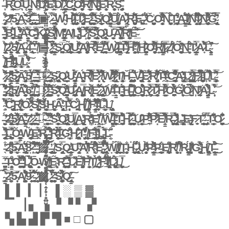
̶̞́̃͆͘R̴̥͇͎̭̩̥̩̟̱̥̐̇̑͌͜Ö̵͉̹́͊͐̈́̅͋͝Ų̴̣̳̮̠̟̱̭̳̈́ͅͅN̴͚̈́̌̋̈́̈́̓͗͝D̶̻̟̬͖͐͛̀̾͛͒̒͌́͌̔̿̀E̶̱̤̯̲͕͌͐̀͐̈́̔̀͊D̸̦̰̄̽͋̀͐͝ ̷̦̖̞̹͖͇̱̳͈̪̑̈́̑̓̆͜͜͜͜C̴̢̢̨̲̲͎̜͉͕̙̠̏̈́O̶͚͖͍̻͉̥͔̅̓̋̋́̅̽͛̒̆́̚R̸̲̟̮̝̰̦͙̣̱̼̍̆̾̎͌͂̋̄͋̇̚͝͠͠Ǹ̶̨̺̲͉͙͉̺̬̺͍̬̟͚̿̿̔͆͒̕È̵̹̮̥̩̈́̈͊̾̉̑Ŕ̵̜̫̝̘̩̭͓̹͑͑͝Ș̵̡̡̨̰͔̟̬̰̞̹̞͍̋͆̐̋́͘ͅ
̴̧̡̲͓̘̙̹̖͕͔̦͕̱̙̖̓͋̈́͑2̸̘̌̓͂̄5̵͚͈̜̭̮͔̥̰̼̙̚͜A̴͓͑̂̽͂̀̀̽̀͛͝͝3̶̡̰̼̻̱͇͍̯̦̃͗̅̽̏͘͝͝ ̴̢̫͕̹̠̤̥͓̀͋͌͜ ̵̜̗̰̱̕ͅ▣̵̛̤̤̔ ̷͖͒̍̿͘ ̶̢̫̼͇̳̪̲̆̊̚͘W̴͖̬̽̀̈́́̀̆͘͘H̷̛͖͖̲͕̩̤̫̣͚̞́̀̆͑̑̽͌̀͝͠͝͝I̴̡͓̖͍̺̝͈̲̱͍̲͋̄͛͝T̷̨̡̧͈̜̝̱̮̪̤͓̹̩̃̊͒̋̈̓̑͗͠͝E̷̛̯̻̪̬̻͓̣̦̪̙̟̜̜̗̓̑̐̑͜ ̶̩͔̞̲̝͉͚̤̣͚́̊͆̀̆͑͂̿̈́̋͐̚S̸̨̩̲͙̯̟̠̙̠̙̯̈́͐͛Q̷̨̥̬͖̮̝̗̤̬̭̪̳̎̄̇̉̔͑͋͋̽͋̓̓͘͜͝͠Ū̸̡̼̞͚͕̺͕̘̻̐̈́A̷̢̭̳̯͌͆̇̀̍̕R̶͎̱̟̫̪̗̻͔͆̽̈́̏̅̂̕͘E̶͔̯̪͓̾̂͊ ̷̛̱͍̍̔̈́̑͌͘Č̷̦̮̪̱̻͕̺̟͚̱͗O̵̦̞̹̼̹̞̬̝̱̜̱̯̘͊͛̊̽̿͋̈̏̍̉̒̐͘̕N̴̬̞͙̪̊̈́̐̃Ţ̵̦͕͈̪̥̣̘͔̞̓͗͒̓̐̕͜ͅA̶̗̭̰͈̳͓̱̟̼̼͑̑̈̋̌̈́͋͊͝I̸̢͎̻̼̤̗̩̮̼͑̎̐͛͐͘͝N̴̻̬̤̘̗̜̽́̽̔͐̑̑̅̑̆͌́̐̚͠Ï̷̡̞̯̩̮͖̗͑̉̑͂̽̎̄͜͝N̷̡̨̼͈̲̰̭͍͗̓͒̄̉͋̔̍̓̈́̿͑̈́̚͜Ǧ̴̨̢̛̬̟̼̱͍̩̏͑̿̌̃̿̏̈́̉̂̇
̶̨̧̘̠͍̲̺̝͖̣̭͖͕̞͖͒̿̈́̓̀̒̐͝B̵̧̼͈̙͚̘͎̠͖̲̭̩̋̅́̑̅͆͜L̵̛̤̙͉̳̫̺̼̦͚͇͍̭̣̯̍̌͒̑̆̒̊̈́̀̽͊̕͘͠ͅÀ̴̛̘͉̤̖͈̖̳̯̦̗̄̉̏̾̿̏̌͝C̶̨͈̲̻̟̤̺̭̜̙̹̖͍̔̅͗͋̆̿̄K̷̨̨͈̬̻̺̗͇̟͔̼̯̀͛͗̃͘ ̷̧̗̼̰̗̩͎͎̦͍̭͓̝̋̌̊̅̽̇͜ͅŠ̸̮̘͍͓͓̗̘̫̹̌̌͒͗̈́͆̋̒̑̂̈́͐̚̕M̵̧̨̛͓͉̲͇̦͚̮̳̙̑̄̔̓͐̌͗̆̒͂̕A̸͚̓L̵̛̝̹̠̠͉̙̗̝̺͈͖̠̞͖̽̒̑͋̏̇̽̚͝L̷̝̀̌̆͒̓̃̈̕͘͝ ̸̛͓̰̝̣̫͍͎̖͓̟͙̈̉̔̿́̍͠S̴̢̱͍̲̙̯̻͔͖̦͇̐͌̌̀̏͐͐̐̀̓̅̐̃́Q̷̢̢̣͕͖̩̖̥̍̂̑͑U̵̯̱̬̞̩̻̖̫̘̟̬̿̇͠Ą̸̧̲̜͙͍̭̼̫͖̥͈͇͖͎͌͊́̿̀̋͆̃̈́̈́̊́͠Ȑ̸͖͕̦̗͓̰̰͊̓̋̒Ë̴̲̲̀̅̏̌̃͂̀̊͝͝͝
̸̢̘͎̬̯̝͙̓̔̉͗̆͝͝2̷͖̘̞̳̟̗̙̝̩͕͔̐5̸̧̧̢̮̱̭͙̼̱̘̈́͛͌̆̾̎͝͝Ą̴̧̡̬̳͚͉͍͉͔̙̖͆4̵̢̰̟͋̈́̈́̂̑͗̃͠͝ ̵̱͐̈́̓̔͐ ̸̦̄͊̃͑̏̉̆▤̶̝̘̣͇͚̻̹̒͋͋͊͊͑̆̒̈͂̈̆̅͠ ̷̡̧͖̦͍̞̼͚̗͚͚͉̦̲́͗̒̀̓̎̉̿͘̕͜ ̴͚̙͕̮̳͇̖̞̈́̉̂̓̀̽S̷̫̤̼͕̼̫̪͉̅̍̍͜ͅQ̸̧̻̹͇̙̦͙͚̎̏͗̃͜ͅU̴͈̼̖̣͇̥̗͎̫͚̎̾͑̈̂̐̄̏̓̓̌̑̀͠ͅA̸̡̦͚̜̭̣̼͎̥̩̯̙̱͒͗̒̕R̴̜̯̙̗̥͕̿̐̏̍͒̉̋̃̔͋͝Ë̸̛͇̘̲̰̠̺̭̺͖̘̗̣́̽́̽͑̂̅̈́̕ ̶͓͎͉͙̍̈́̄̿́̀͐͐̌̋̀̚͜W̷̦̪̬͛̂̀̇̚Ị̶̢͙̺̳͚̱̗̹̹̺̖̳̼̗͊̆͋T̶̢͔̗̝͍̲̔́̿̂͌̏͐͋̿̏̌̃̾̚͝H̵̛̤͔͓͕̘̮͋̔̃͊̽͌̚̕͘ͅ ̸̘̠̦̥̔̎͗͌͜͝H̷̻̙͚̯̭̣̘̪̣͉̼̳̱̰̫̏̂̍̏̑̎̉̊͗͝O̶͓͚̞̥̫̻͆̂̔̉͑̿͊̈̀̉̊̅͜͠͝Ŗ̸̛̬̭̼̣̩͇͍̝͖̳̟̘̌͐̄̈́̑͑̌̂̂̈́̍͊Į̷̪̾͗̿̎̑Z̸̜̭͕̖͉͒̄̎̂̈́ͅO̴͈̩͍͈͚̺̠̽̓̃͊́̈͘͜͝N̵̛͔͍̬͑̂̽͒̏́͠T̷͇̣̳̘̮̘̬͔͈̹̞̠̗̒̾̿́̊̓A̷̟̽̾̾̉͌́̉̑́͝͝Ĺ̴̨̧͈̙̖̮̟̜̥̳͈̓̈̀̚͠
̸̢̨̩̮̠̪͍͙̱̟̱̦̗̰͐̀̀̏̆̇̀͜͝F̸̠̖̭̹̽͗͌̏̔͒̌̎͑̂̓̾̕̚I̶̡̱̝̞̙̜͇̼̋̔̏͑̓̀̂L̸̖͔̮̱̹̩̘̞͕̘̟̱̲͉̿ͅL̴̛̜̩̭̤͑̊͊̈̔̐̀̊̐̉̓̕͠
̷̧̧͕͕͎̣̂̀̑͂̔̇̏͌̀̀͘͝2̵̨̳͇͖̫̭̘͙̊͊̇̒̈̓͂̋͑̊̊̕̕̚͜͝5̷̡̳̪̘̙̩̦̾̀̀̑̽̈́̋͝Ā̵̡̝̝͙͖͈̗̖̻͎̤͕̲͒̾̅ͅ5̸̳̩͍̲̜̀̈́́̒̈́́̓̎̌̓̆̈́̍ ̵͕͕̫̩͔̪͍̜̑̇͂͐ͅ ̶͇̗̥̯̤̟̫̣͓̙͓̘̘͌̃̿̒̃̒̋͒͘͝▥̷̧̧̧̢̩̞̟̮͔͉̞̹͊́̐̐̑̌͛ ̷͖̺͖̦̫̈́̾ ̶̧̡͈͇͖̼͈̖̥̠̭͖̻̘͐̇̇̀̋͗̔Ş̷̢̨̜͍̼̪̥͙̩̮̭̝͔͆͐Q̷̲͙͇̟̗̬͙̣͛̾̑͗U̴̮̳̼̦̲̪͖̥͙͊͗͊̌̆̒̈́̇͑̀́͂̅͐̈́A̵͖̱̫̥̯͕̮̰̩̤̤̯̩̎͗͗͛́R̸͍͚̐̄̃̿̃̽͊̿͆̉̓̔́͝͝E̷͈̣̊̈̒̂͗̽̈́̿̀͠ ̸̢̢͆͑̓̓̑͛̅̋̾̈́͌̐̍̚͘W̷̲̥̍̿͋͑́̄̒̑́͛͒̋̉͛ͅĮ̷̢̡̛͉̣̖̋͑͆̿͛̔̔͒̒T̸̨̮̝͓̗̮͈̟͍̲̼̝͔̊̑ͅȞ̵̢̡̧̜̝̟͓̞͙̬͉͉͔̣͍̆̈́͠ ̵̡͓̩̪͕̖̩̞̐̀̄͌̍́V̶̡̢̺̻̥͉͖̫̫̩͛̂͆̉̈̌͋̌̏̂̐͌̋͝͠ͅͅÈ̷͕̩̣̤͓̅̓̋͋̓͑̈́̓͊̌͑̓̚R̸̡̛͈̞̤͖̅̄͐̓̈́̄͆͋̒̕T̶̛̯͆͂͑͋̈̃̓̕I̶͎͍̔͐̾̍̏̍̐͂͑͜͝C̵̨͇̞̹̤͉͚̱͉̫̰̓̐̒̿͆͌̇͆͋̋̔̕̕͝A̶̢̯̤̹̦̝͉̣̖̫̮̩͎̠͍̒̓̑͗͐̋͠Ļ̷̢̰̣̮̥̘͓̞͍̈̒̕͜ ̸̢̖̮͓̘̲̞̮̺̪́͐̿̄̍́̆̑̆͝F̷̪̔́͒̈̇͋͗̅̈́͛͑̚͠͝͝Ī̵̧̛̼̹͕̩̝̱͔̠̺̪̼͍͚͍̑̋͂̉̍̋͂̈̾̕Ļ̸̛̼̜̄̋͋̐̔̃̍̐̀͒͝͝ͅĽ̴̡̛͓͇͈͈̩͈͓̈͐͂̏̈́̍͛̏̿͑̂͝
̵̧̺͉͕̟̠̹̟͆̀̄́̀̋̈́͌͗͌̒̃͆̕͠ͅ2̴̢̨̦̪̭͇̯͎̤͇͓̀̎͑͑͂̾̓̋̾͊͗̈̈́̀͘ͅ5̸̛̺̼̝̠̋Ǎ̶̧̨̼̰̗̹͈̦͍̱̖͋̃̾̃͆̋̑̀͑͗͑6̵̡̧̳̩͉̜͍̪̬̱̓̽̕ ̸̝̜͚͕̖̟̦̘̮̦̺̙̙̉̓̄̑̋̿͊̄ͅ ̵̡͉̦̗̮̥͔̞͖̺̰̖̊̈́͆̀̋̾̇▦̷̡͔̼̖̓̓̾̌͌͊̚ ̷̨̢̛̬̦̞̤̙͈̙̿̆̽̓̋̇͌̍ ̶̛̻͇̣͍̪͚̙͍̤͂̆̀̈́̅̍̅̚͝ͅͅŠ̷̼̝̟̍̒̔̂̔͊͗̂̌̕͠Q̶̱̻̪̳̗̭͚̦̆̽̌̎̅̎̔͐̀̓̃̾͝͝U̷̧̨̠̥͔̱͇̹͚͚͈͇̺̖͌̆̄͋̋Ą̸̘̼̬̤̺͚͇̿R̸̢̡͓͈̦͐̇̀̂̇͌E̷͎͇̫͚̹̭͖͌͌̊̅̈́͗͘͜͠͝͠͠ ̷̢̨̰͍̥͙̦͍͎̪͔̞̻́͗͜Ẃ̵͍̓̏͒I̶̘̳̖̋̅̑̐̈́̊̍͂͝T̵̛͈͇͍̭͇̫̩̤̺̰̝̈́͑́͊͐̄̄̋̽̌͑́̌͜͜͝H̶̯̦̤͍͓̩̟̺̯͕́̇͌̐͂̚ ̸̤̯̦̦̥̺͚͕̣̱͇̐͆̀̾͜Ọ̵̧̮͓̹̬̟̦͔̪͔̈́̾͋̇̈͒͜Ŗ̷̝͕͉̪̖̿̇̾̉̔̎͛͜T̷̥̯̼̼̫̩̘͕̤̞́͐̀͗̄̿̌́̈́͌̉͌̉́͠H̷̙̠̲̤̤̦̖͒̂̀͊͂̓̉̈́̓͛̿͘O̴̪͖̫̗̗̞͗̒́̊͛̉̉̐̓̍̀̇̎̆Ǵ̸͎͖̘͎̣̊́̚͜Ò̷̱̣̺̭́̀̈́̀̈́̃̃̓̈̈͋͘͠Ņ̷̧̛͉̠̜̭̂̓̈Ä̵̡̳͍͎̩̤̰̝̣̦͈̼́̓̉́̌̓̆̀͗͐͒̚̚L̴̜̣̩̍͒́̿̇͑͝ͅ
̴̧̣̱̿́̓̀͆̍̕͝͝C̵̢̺̤̟̼̻̗̟̖͕̠̮̜̽̃̃̑͛̽͜͝Ŗ̸̛̤͕͍̗̝͓̣̲͈̲̭̤͍̍̏̇̑̐ͅƠ̷̦͍̩̯͉̭̙̈̄́͌̓̍̃̈̿́̔̃̇̕S̸̠̖̫̬̰̮̬̪͍̮͈̟̙̙͆̾͗̅́̒̓̌̇͠͠S̵̛͎͕̗̻̤̯̫̹͓͍̻̬̈́͜H̵̩͎̲̹̻̬̤̥͔͈̊Ã̴̡̢̨̩͈̻̝̯̝̖̒̏̒̀̃͘͝͝ͅŢ̶̹͉͔͙̗̩͆̿̔͛̈́C̷̼͕͚̰̗͒͗́Ḩ̸͕͙̱̭̤͓͖̺̈̐́̌̚ ̸̡̧̡̛̖̝̹͖̳̻̦͓̱͙͕̄́̓̓͐̆͌̇̕F̴̧̱̮̘̖̳̥̖̜̘̰̲̘͆̓̒̎͑̅̓͆́̐̐͗͘͝ͅǏ̵̥̩̫̌̐͐̽̔́̈̏͒͆͂̅̎̔ͅĹ̴̗̲̼̟̯̫̘̮́̋̆͌̂̀͋̏̌̀L̸̢͇̺̭̝̝̻̖̂
̶̛͖̮͖̩̼̩̭̱̻̼́̍̋̈2̶̡̧̢̨̛̩͉̩̜̞̖͍̼̰͆̐̈͜͜5̷̛̖̲̮̖͕̭̰̬͋̓͂͒̋͐̓̅̈̀͘͜͝A̵̮̥̝̙̖̲̳͖̭̘̺̪̾͒͂̽̎̅̕7̷̧͕̟̮̝̖̘͇̟̰̼̔̽͛̾ ̷̫̟͇͔̟̥͙̺͕̼̱̤͂̓ ̶͉̮͕̼͎̮̈́̋̈͆̏̉͋͐͆̅▧̴͓̼͔͐͊ ̶̨̛̹͍̞̤͚̭̼͓͈̱̍͒̉̇͒̃̐͝ ̴̹͇̐͌̓̓͋̎̊̃͘S̵̭͓̻̻͍͎̼͓̯̲͙̝̫̐̈͋̈́̓͂̚͜Q̷̢̢̨̣̲͚͎͖̠͚̟͈͆̓͝Ṳ̸̡̢̢̖̮̪͕͉̖̿͜A̵̢̢̦̣̬͓̥̞̹̓̎ͅR̶̪̝̔͗̈́̊̓̓͘͝Ẹ̸̜̯̭̳̭͗̍̒̍̄̓̇͆͜͠ ̸̩̀͌Ŵ̶̨̳̱͖̖̩̝̳͓͖̳̬̺̦͓̀͋́̈́̈́͆͐́Ì̵̧̛̻̖̙͍͇̙̭͓͓̎̄͑̿̓͜T̵̺̙̠̺͙̘̜̭̉͂̇͒̉̈́̆͛͗̈́̚H̷͇͚̰̰͚̻̙̤̥̋̀̇̎͛̃͗͑̀͂̿͌̎͝ͅ ̵̨͓̹͖̫̲͙̩͉̻̺̖̮͖̈́̄͋Ų̷͙̗͕̮̘̮̬̲̣̩̝̰̆͐̽͜͝P̵̛̠̞̎͂̐̈̇͌̅̓̈̈́̕P̷͙̈́̈́͂̉̌̿̓́̌̃̀̽̍͘͝E̸̜̟̣̟̳̅̈̃̀̓̿̈̑̉͋̇͒͂̔̚R̶͈͚̜͉̮̜̬͐̅̏̿ ̷̢͙̙̘͙̹̼̮̝͇͖͔̎͊̋̈́̓̀͐̎̀̚͘̕̚L̶̢̦̩͔̝͇͓͕̻̦͗̎̈͛͠E̶̢̛͉͖̲͓̦̗̦̲̖̔͐̂F̷͍̫̥̂ͅT̴̛̟̗̣͇̲̜̼̙͙̥̯͇̮͕͕̆̽̄̈́̄̌̎̈͑͑͂ ̴̡͇̖̿͂͌T̵͈̟̣̦͇͔̏̓͋̄̄̚O̷̻̪̹̟̫̺̺͉͎̣̘̯̰̣̾͋̊͋͆̋͜
̶̨̨̢̰̝̻̱̯̼̻̇͌̓̂̀̐͜͠͠͝L̴̠̮̪̭̫͋͛̿̚Ŏ̵̳̝̻̪̲̮̔ͅW̶̧̡͇͚̻̼̗̰̩̣̝͚̖̑̏̾̃͜E̶̯̭̅̅̔̎̂̉̓R̴̫̬̦̜̳̥͌̀́͠͝ ̵̨̦͈̣̖͙̺͕͓̘̮̪̲͍̮̐̈́̀̎̈́̒̒́͆͗R̵̜̖̙̼̜̩͈̩̬̘̝͕̻̰̆̓̈́̍̍̿̈́͂͛̎̀̀̎͜͠İ̶̯̣̽G̴̛͔̻̘͇͒̌̂̐̑̄̎H̷̢͖̬͇͇͇̪̣͍̽̾̐T̵̡̛̩̫͈̫̖͙̒̔̒͊̏͘̚ ̸̭̘͈̝̱͔̲͓̫̀́͜͝F̴̛͕̩̗͇̯͂̐̽͂̏̍͘͜Į̴̡̲̪̱͖͇̘͑̈̓͐͑̌͑̿̏̕͜Ļ̵̨̘̪̳̦͎̲͚̭̈͊̀͗́͛̅͠Ľ̵̜̮͂͒
̵̖̔͋2̴̡̡͓͕̱͖̣̼̣͚̓̈͑̑͒̇̂͌͗͒̈5̶̬͖̲͕̿̄̆͘͝A̴̢̛͍͓̲̜̩͔̣͇͊̓̎̈́̈́̎8̷̤̈̋̈̃̚͝͝͝͝ ̶̛̺̽̔͋́͛̌̀̔̓͒͝͝ ̵̦͉̩̗͔̝̗͎̰̬̓̾̅̄̓͌̚̚͝▨̴̞̝̍́̑̐̓̀̿̕̕̚̕͠͝ ̶̨̧̢͎͈̠̬̲̱̗̟͙̥̤̓͘ ̸̨̬̱̻̞̙̰͗͝S̴̡̢͓̗̖͉̣͈̤̯̗̿͐Q̶̧̝̻̳̭̠̲̗̓͝U̴̮̝͔̥̝͕̜̤̤͆̕͝͠A̸͓̒͆̉̽̌̆͆̈́͝͝͠Ŕ̴̨̺̐̃̋͋͛̓̈́́̓̈́̏È̵͕͍̺̣͈̻̩̙̞̙͔͇͛̍̂̔͒͑̿̍͌̄̒̎̚̚ ̷̢̖̟̹͍͙͙̳̳͖̦̟̄̈̽̉̏̀͌͂̓̏͝Ẉ̸̧̡̲̥̭͙̻̟̦̼̼̃͜ͅI̸̞̩͇̠̬̘͊̃̐̂̈̔̔͘Ţ̴̥̮̬̼͔͋̊Ḣ̴̻̮̺̦̲̥̫̜̘̩̠͌̑́̈͂ ̷̢̨̱̙͚͉͔͌̈́̉Ų̶̛͙̗͎̩͙̝̥̮̓̓̓̎̌̀̂͌̊̌͂̎͐ͅP̶̛̛̗̤̮͇̩̱̥̙̰̳͈̯̯̉̓͆͐̉̇̓̚̚͜͝͝ͅP̶̦̦̩̯̣̠͇̩͔̮̖̐͘E̸̞͈͇͍̝̪̗͌͗͗̐̆̕͠R̸̨̹̫͕̭̝̓͌̊̍̆̚͠ ̸̘͙͎̐̐̋̌̀͌́͑̒̊̕͘R̵̖̯̝̰̳̗̳̫̥͚̠͍͕̈́Į̸̛̩̙͓̙̄͗̔̏̔̐̐̑̆G̴̢̧̢̱̪̬̱̗̗̘̗̱̊̔̉͛̈̅͋͘Ḥ̸̢̨̮̳̪̘͎͈̳̖́̋͝T̶̬̞̠͇̳̘̣͖̳͍̐͊́͗̉̋̈́͜͜͜͠ͅ
̶̧̳̳̪͈̓̋̅Ṭ̶͈̮͕̞͓͈̩̗̳͓̓̓̂̓͒ͅͅO̵̧͈͔͈̰͚͖͆̿͂̾̿̊́̑̔͘̕ͅ ̵̨̖͔̭̰̪̫̭͈̣̟̬̒̓̊̆̀͆̾̈́͒L̷̢̛͖̗̝̩̠̫̺͔̼͙͓̹̙̉͊̉̀̃̅̀͑̈́͌̕Ō̵̻̙̭̘̣̘̦̦ͅẂ̸̢̜̜̗̣͖͓̜̪̒̾͊̅̆̏̓̔̒͜͝͝ͅE̴͈̝͈͛̓̏̃͘͝R̶͈̪̻̼̞̭͇͐͑̎̈̏̆̾͝ ̴̡̥̤̲̟͕̥̂̿̂͆̄̓̀̕L̷͕̭̫͔̣̞̋̌̈͛̾̚ͅE̸̡̡̥͉̗͖̥͖̰̝͈̤̘̓̄̄̍̎̃̊̚͠F̸̭̼̖̗̜̬̌́̀̓̾̚͠Ţ̸͔̪͕̼͛̀̈́̊͜͠ͅ ̷̠̫̩͍̺̭̗͉̮̔͋̐̓͂̎̚̕F̵̼̔̌̊͒̈́̏͊̚͝Ḯ̸̢̦̠̝̹̠͍̗̞͓̘̋͆̒͌̏͝͝L̷̢̡͚̯͖̣̖̯͍͙̺̩͗̅̀̉͑̓Ļ̸̨̥̖̼̬̞̦̙̙̺̭̿̽̇͜͜
̴̧̫͇̣̳̗̍̍̿̃́̀̀́͝͝2̵͍̮͚̾̓̅͝5̴̞̣͔̌̅̽̈Ą̸̧̟̹̯̮̱̫̩̙̤̬̱̎̉̈́͋̎̾͆̏͑͘͝ͅ9̷̙̥̟̯̞͂̂̍̌̈́̀ ̵͔͍͔̯̲̭͖͇͔͓̉́̊̌̈́̈́̉̌́̈́̽̄͋͜͠͝ ̷̻̈́̑̔̓̂͜▩̷̨̧̡̮̜̝̦̟̹̥͍̮̓͗͌̔̐́̀͗̂͌̊̇͠ ̷̮̥̝͚̖̣͍̟̟͓̙̯̬̐͛̒̌͒͝ ̶̧͍̮̞̹̼͉̻̣̘͕̰̌́̀̒̃̂S̸̡̡͖̰̠̙̠̫̻͙͚̦̦̻͋̀̋̀̅͋̐͗̉͑̅̊ͅQ̶̢̗̥̘̳̗͙̦͕͓̑̓͠
▌ ▍ ▎ ▏ ▐ ░ ▒ ▓
▔ ▕ ▖ ▗ ▝ ▝ ▘ ▞
▚ ▙ ▟ ▛ ▜ ■ □ ▢